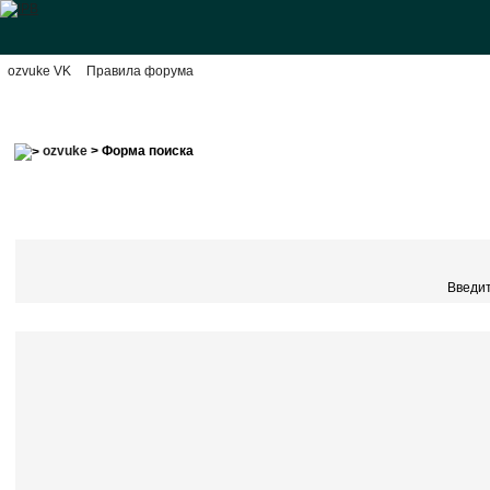
ozvuke VK
Правила форума
ozvuke
> Форма поиска
Введит