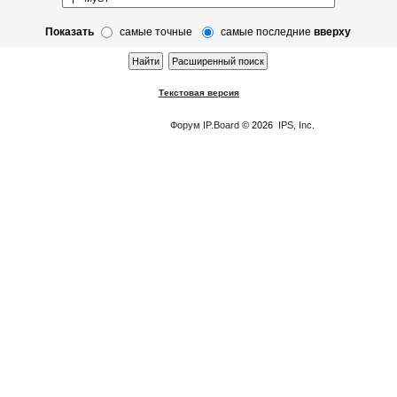
Показать
самые точные
самые последние
вверху
Текстовая версия
Форум
IP.Board
© 2026
IPS, Inc
.