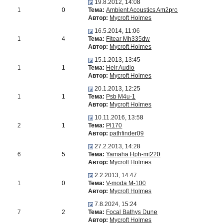
19.8.2012, 14:08
1
0
Тема:
Ambient Acoustics Am2pro
Автор:
Mycroft Holmes
16.5.2014, 11:06
1
4
Тема:
Fitear Mh335dw
Автор:
Mycroft Holmes
15.1.2013, 13:45
1
1
Тема:
Heir Audio
Автор:
Mycroft Holmes
20.1.2013, 12:25
1
1
Тема:
Psb M4u-1
Автор:
Mycroft Holmes
10.11.2016, 13:58
2
1
Тема:
Pl170
Автор:
pathfinder09
27.2.2013, 14:28
6
5
Тема:
Yamaha Hph-mt220
Автор:
Mycroft Holmes
2.2.2013, 14:47
1
0
Тема:
V-moda M-100
Автор:
Mycroft Holmes
7.8.2024, 15:24
7
2
Тема:
Focal Bathys Dune
Автор:
Mycroft Holmes