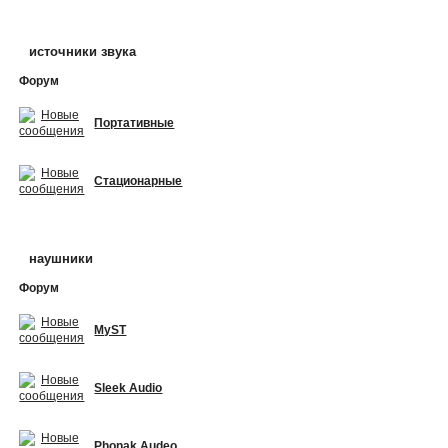
источники звука
Форум
Портативные
Стационарные
наушники
Форум
MyST
Sleek Audio
Phonak Audeo