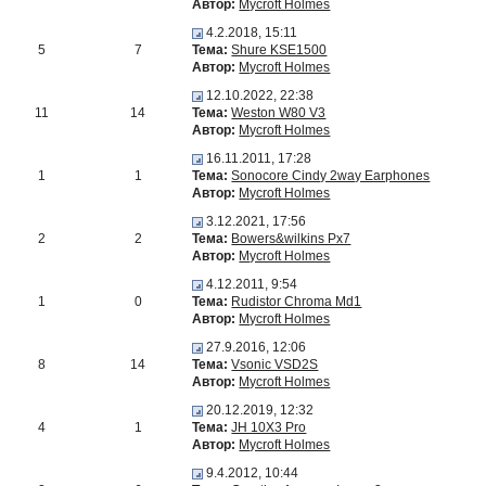
Автор:
Mycroft Holmes
4.2.2018, 15:11
5
7
Тема:
Shure KSE1500
Автор:
Mycroft Holmes
12.10.2022, 22:38
11
14
Тема:
Weston W80 V3
Автор:
Mycroft Holmes
16.11.2011, 17:28
1
1
Тема:
Sonocore Cindy 2way Earphones
Автор:
Mycroft Holmes
3.12.2021, 17:56
2
2
Тема:
Bowers&wilkins Px7
Автор:
Mycroft Holmes
4.12.2011, 9:54
1
0
Тема:
Rudistor Chroma Md1
Автор:
Mycroft Holmes
27.9.2016, 12:06
8
14
Тема:
Vsonic VSD2S
Автор:
Mycroft Holmes
20.12.2019, 12:32
4
1
Тема:
JH 10X3 Pro
Автор:
Mycroft Holmes
9.4.2012, 10:44