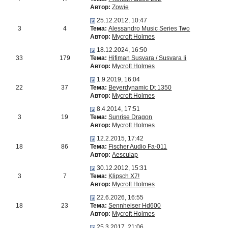
Автор:
Zowie
25.12.2012, 10:47
3
4
Тема:
Alessandro Music Series Two
Автор:
Mycroft Holmes
18.12.2024, 16:50
33
179
Тема:
Hifiman Susvara / Susvara Ii
Автор:
Mycroft Holmes
1.9.2019, 16:04
22
37
Тема:
Beyerdynamic Dt 1350
Автор:
Mycroft Holmes
8.4.2014, 17:51
3
19
Тема:
Sunrise Dragon
Автор:
Mycroft Holmes
12.2.2015, 17:42
18
86
Тема:
Fischer Audio Fa-011
Автор:
Aesculap
30.12.2012, 15:31
3
7
Тема:
Klipsch X7!
Автор:
Mycroft Holmes
22.6.2026, 16:55
18
23
Тема:
Sennheiser Hd600
Автор:
Mycroft Holmes
25.3.2017, 21:06