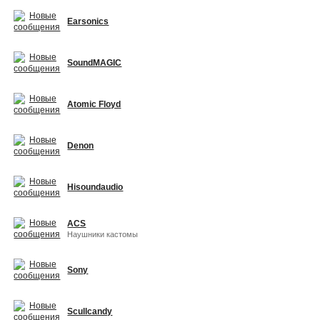
Earsonics
SoundMAGIC
Atomic Floyd
Denon
Hisoundaudio
ACS
Наушники кастомы
Sony
Scullcandy