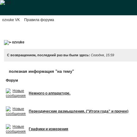
ozvuke VK
Правила форума
ozvuke
С возвращением, последний раз вы были здесь:
Сегодня, 15:59
полезная информация "на тему"
Форум
Немного о аппаратуре.
Переодические размышления. ("Итоги года" и прочее)
Графики и измерения