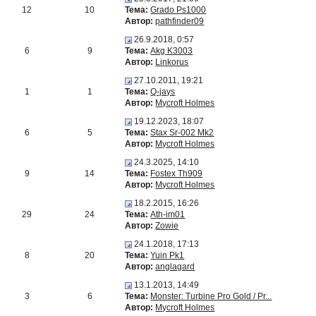
12
10
Тема:
Grado Ps1000
Автор:
pathfinder09
26.9.2018, 0:57
6
9
Тема:
Akg K3003
Автор:
Linkorus
27.10.2011, 19:21
1
1
Тема:
Q-jays
Автор:
Mycroft Holmes
19.12.2023, 18:07
6
5
Тема:
Stax Sr-002 Mk2
Автор:
Mycroft Holmes
24.3.2025, 14:10
9
14
Тема:
Fostex Th909
Автор:
Mycroft Holmes
18.2.2015, 16:26
29
24
Тема:
Ath-im01
Автор:
Zowie
24.1.2018, 17:13
8
20
Тема:
Yuin Pk1
Автор:
anglagard
13.1.2013, 14:49
3
6
Тема:
Monster: Turbine Pro Gold / Pr...
Автор:
Mycroft Holmes