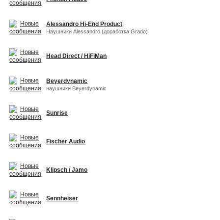
Alessandro Hi-End Product
Наушники Alessandro (доработка Grado)
Head Direct / HiFiMan
Beyerdynamic
наушники Beyerdynamic
Sunrise
Fischer Audio
Klipsch / Jamo
Sennheiser