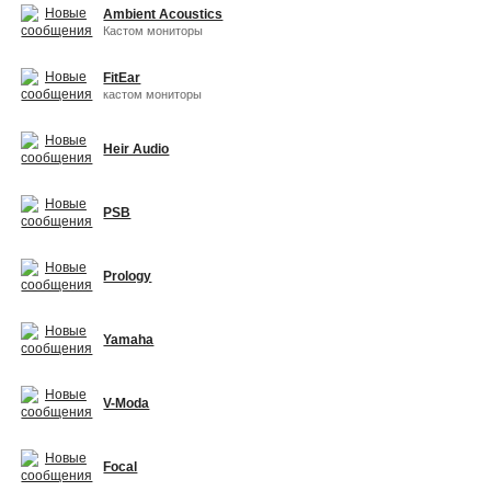
Ambient Acoustics
Кастом мониторы
FitEar
кастом мониторы
Heir Audio
PSB
Prology
Yamaha
V-Moda
Focal