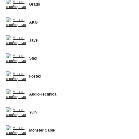
Grado
AKG
Jays
Stax
Fostex
Audio-Technica
Yuin
Monster Cable