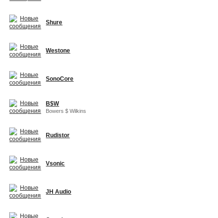
Shure
Westone
SonoCore
B$W
Bowers $ Wilkins
Rudistor
Vsonic
JH Audio