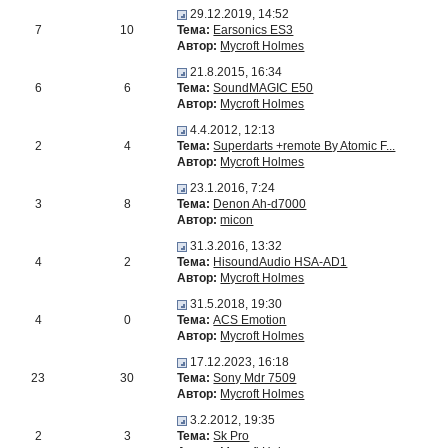
29.12.2019, 14:52
7
10
Тема:
Earsonics ES3
Автор:
Mycroft Holmes
21.8.2015, 16:34
6
6
Тема:
SoundMAGIC E50
Автор:
Mycroft Holmes
4.4.2012, 12:13
2
4
Тема:
Superdarts +remote By Atomic F...
Автор:
Mycroft Holmes
23.1.2016, 7:24
3
8
Тема:
Denon Ah-d7000
Автор:
micon
31.3.2016, 13:32
4
2
Тема:
HisoundAudio HSA-AD1
Автор:
Mycroft Holmes
31.5.2018, 19:30
4
0
Тема:
ACS Emotion
Автор:
Mycroft Holmes
17.12.2023, 16:18
23
30
Тема:
Sony Mdr 7509
Автор:
Mycroft Holmes
3.2.2012, 19:35
2
3
Тема:
Sk Pro