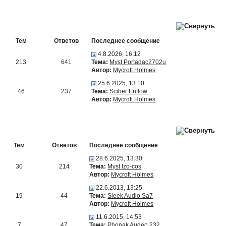
Тем
Ответов
Последнее сообщение
4.8.2026, 16:12
213
641
Тема:
Myst Portadac2702u
Автор:
Mycroft Holmes
25.6.2025, 13:10
46
237
Тема:
Sciber Enflow
Автор:
Mycroft Holmes
Тем
Ответов
Последнее сообщение
28.6.2025, 13:30
30
214
Тема:
Myst Izo-cos
Автор:
Mycroft Holmes
22.6.2013, 13:25
19
44
Тема:
Sleek Audio Sa7
Автор:
Mycroft Holmes
11.6.2015, 14:53
7
47
Тема:
Phonak Audeo 232