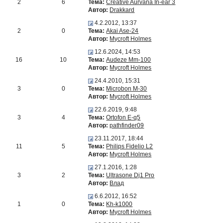
2
6
Тема:
Creative Aurvana In-ear 3
Автор:
Drakkard
4.2.2012, 13:37
2
0
Тема:
Akai Ase-24
Автор:
Mycroft Holmes
12.6.2024, 14:53
16
10
Тема:
Audeze Mm-100
Автор:
Mycroft Holmes
24.4.2010, 15:31
3
0
Тема:
Microbon M-30
Автор:
Mycroft Holmes
22.6.2019, 9:48
3
4
Тема:
Ortofon E-q5
Автор:
pathfinder09
23.11.2017, 18:44
11
5
Тема:
Philips Fidelio L2
Автор:
Mycroft Holmes
27.1.2016, 1:28
3
2
Тема:
Ultrasone Dj1 Pro
Автор:
Влад
6.6.2012, 16:52
1
0
Тема:
Kh-k1000
Автор:
Mycroft Holmes