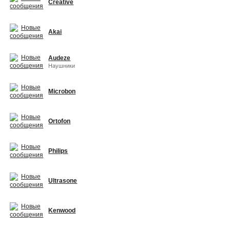
Creative
Akai
Audeze
Наушники
Microbon
Ortofon
Philips
Ultrasone
Kenwood