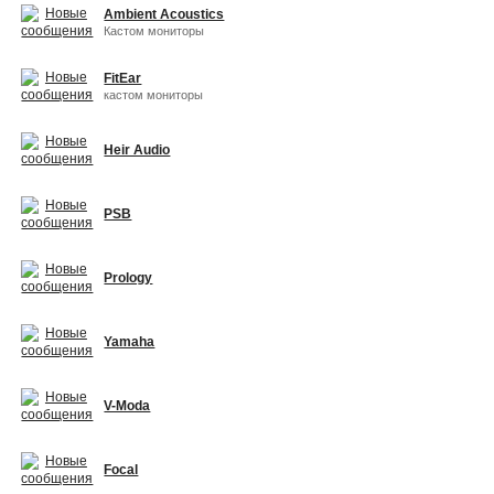
Ambient Acoustics
Кастом мониторы
FitEar
кастом мониторы
Heir Audio
PSB
Prology
Yamaha
V-Moda
Focal