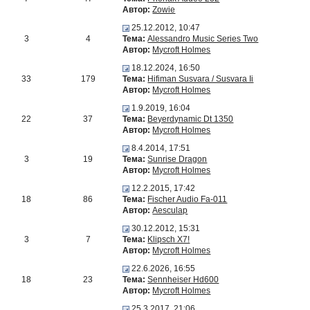
Автор:
Zowie
25.12.2012, 10:47
3
4
Тема:
Alessandro Music Series Two
Автор:
Mycroft Holmes
18.12.2024, 16:50
33
179
Тема:
Hifiman Susvara / Susvara Ii
Автор:
Mycroft Holmes
1.9.2019, 16:04
22
37
Тема:
Beyerdynamic Dt 1350
Автор:
Mycroft Holmes
8.4.2014, 17:51
3
19
Тема:
Sunrise Dragon
Автор:
Mycroft Holmes
12.2.2015, 17:42
18
86
Тема:
Fischer Audio Fa-011
Автор:
Aesculap
30.12.2012, 15:31
3
7
Тема:
Klipsch X7!
Автор:
Mycroft Holmes
22.6.2026, 16:55
18
23
Тема:
Sennheiser Hd600
Автор:
Mycroft Holmes
25.3.2017, 21:06