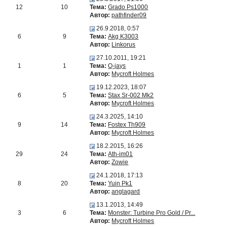
12
10
Тема:
Grado Ps1000
Автор:
pathfinder09
26.9.2018, 0:57
6
9
Тема:
Akg K3003
Автор:
Linkorus
27.10.2011, 19:21
1
1
Тема:
Q-jays
Автор:
Mycroft Holmes
19.12.2023, 18:07
6
5
Тема:
Stax Sr-002 Mk2
Автор:
Mycroft Holmes
24.3.2025, 14:10
9
14
Тема:
Fostex Th909
Автор:
Mycroft Holmes
18.2.2015, 16:26
29
24
Тема:
Ath-im01
Автор:
Zowie
24.1.2018, 17:13
8
20
Тема:
Yuin Pk1
Автор:
anglagard
13.1.2013, 14:49
3
6
Тема:
Monster: Turbine Pro Gold / Pr...
Автор:
Mycroft Holmes