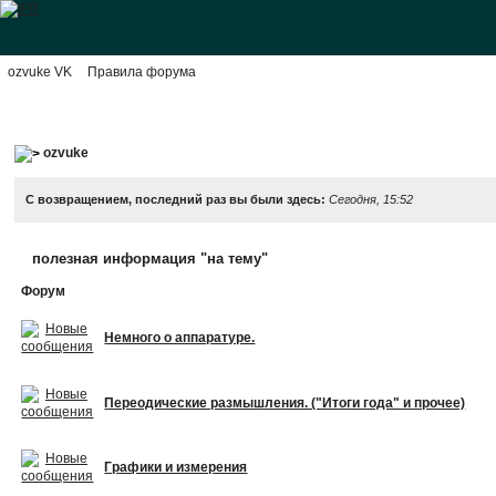
ozvuke VK
Правила форума
ozvuke
С возвращением, последний раз вы были здесь:
Сегодня, 15:52
полезная информация "на тему"
Форум
Немного о аппаратуре.
Переодические размышления. ("Итоги года" и прочее)
Графики и измерения