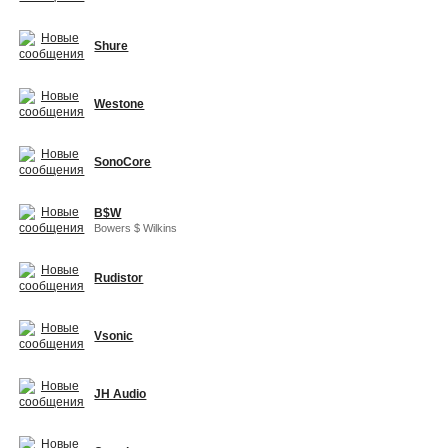
Shure
Westone
SonoCore
B$W
Bowers $ Wilkins
Rudistor
Vsonic
JH Audio