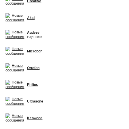
Creative
Akai
Audeze
Наушники
Microbon
Ortofon
Philips
Ultrasone
Kenwood