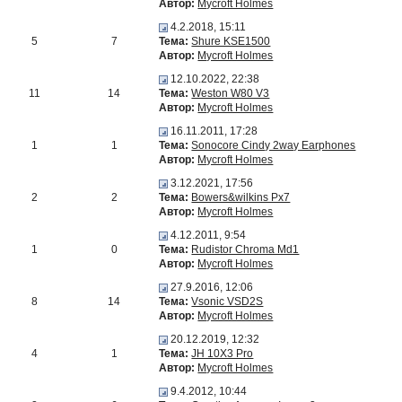
Автор:
Mycroft Holmes
4.2.2018, 15:11
5
7
Тема:
Shure KSE1500
Автор:
Mycroft Holmes
12.10.2022, 22:38
11
14
Тема:
Weston W80 V3
Автор:
Mycroft Holmes
16.11.2011, 17:28
1
1
Тема:
Sonocore Cindy 2way Earphones
Автор:
Mycroft Holmes
3.12.2021, 17:56
2
2
Тема:
Bowers&wilkins Px7
Автор:
Mycroft Holmes
4.12.2011, 9:54
1
0
Тема:
Rudistor Chroma Md1
Автор:
Mycroft Holmes
27.9.2016, 12:06
8
14
Тема:
Vsonic VSD2S
Автор:
Mycroft Holmes
20.12.2019, 12:32
4
1
Тема:
JH 10X3 Pro
Автор:
Mycroft Holmes
9.4.2012, 10:44