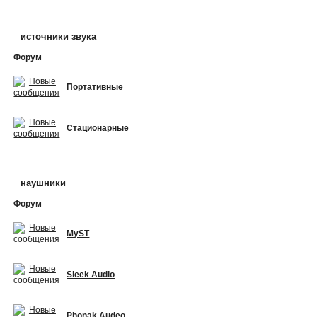
источники звука
Форум
Портативные
Стационарные
наушники
Форум
MyST
Sleek Audio
Phonak Audeo