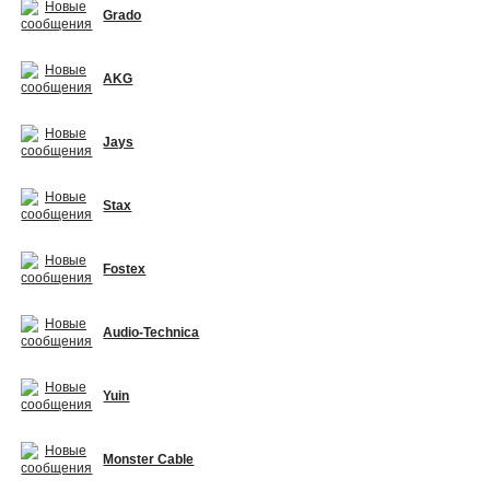
Grado
AKG
Jays
Stax
Fostex
Audio-Technica
Yuin
Monster Cable