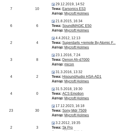
29.12.2019, 14:52
7
10
Тема:
Earsonics ES3
Автор:
Mycroft Holmes
21.8.2015, 16:34
6
6
Тема:
SoundMAGIC E50
Автор:
Mycroft Holmes
4.4.2012, 12:13
2
4
Тема:
Superdarts +remote By Atomic F...
Автор:
Mycroft Holmes
23.1.2016, 7:24
3
8
Тема:
Denon Ah-d7000
Автор:
micon
31.3.2016, 13:32
4
2
Тема:
HisoundAudio HSA-AD1
Автор:
Mycroft Holmes
31.5.2018, 19:30
4
0
Тема:
ACS Emotion
Автор:
Mycroft Holmes
17.12.2023, 16:18
23
30
Тема:
Sony Mdr 7509
Автор:
Mycroft Holmes
3.2.2012, 19:35
2
3
Тема:
Sk Pro