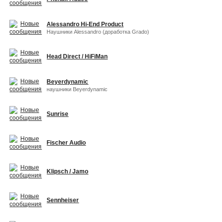
Alessandro Hi-End Product
Наушники Alessandro (доработка Grado)
Head Direct / HiFiMan
Beyerdynamic
наушники Beyerdynamic
Sunrise
Fischer Audio
Klipsch / Jamo
Sennheiser