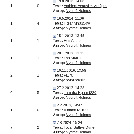
19.8.2012, 14:08
1
0
Тема:
Ambient Acoustics Am2pro
Автор:
Mycroft Holmes
16.5.2014, 11:06
1
4
Тема:
Fitear Mh335dw
Автор:
Mycroft Holmes
15.1.2013, 13:45
1
1
Тема:
Heir Audio
Автор:
Mycroft Holmes
20.1.2013, 12:25
1
1
Тема:
Psb M4u-1
Автор:
Mycroft Holmes
10.11.2016, 13:58
2
1
Тема:
Pl170
Автор:
pathfinder09
27.2.2013, 14:28
6
5
Тема:
Yamaha Hph-mt220
Автор:
Mycroft Holmes
2.2.2013, 14:47
1
0
Тема:
V-moda M-100
Автор:
Mycroft Holmes
7.8.2024, 15:24
7
2
Тема:
Focal Bathys Dune
Автор:
Mycroft Holmes