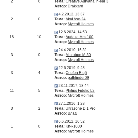
2
6
Тема:
Creative Aurvana In-ear 3
Автор:
Drakkard
4.2.2012, 13:37
2
0
Тема:
Akai Ase-24
Автор:
Mycroft Holmes
12.6.2024, 14:53
16
10
Тема:
Audeze Mm-100
Автор:
Mycroft Holmes
24.4.2010, 15:31
3
0
Тема:
Microbon M-30
Автор:
Mycroft Holmes
22.6.2019, 9:48
3
4
Тема:
Ortofon E-q5
Автор:
pathfinder09
23.11.2017, 18:44
11
5
Тема:
Philips Fidelio L2
Автор:
Mycroft Holmes
27.1.2016, 1:28
3
2
Тема:
Ultrasone Dj1 Pro
Автор:
Влад
6.6.2012, 16:52
1
0
Тема:
Kh-k1000
Автор:
Mycroft Holmes