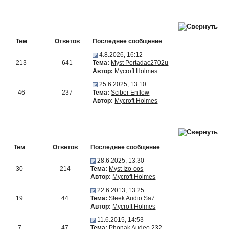
Тем
Ответов
Последнее сообщение
4.8.2026, 16:12
213
641
Тема:
Myst Portadac2702u
Автор:
Mycroft Holmes
25.6.2025, 13:10
46
237
Тема:
Sciber Enflow
Автор:
Mycroft Holmes
Тем
Ответов
Последнее сообщение
28.6.2025, 13:30
30
214
Тема:
Myst Izo-cos
Автор:
Mycroft Holmes
22.6.2013, 13:25
19
44
Тема:
Sleek Audio Sa7
Автор:
Mycroft Holmes
11.6.2015, 14:53
7
47
Тема:
Phonak Audeo 232