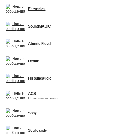
Earsonics
SoundMAGIC
Atomic Floyd
Denon
Hisoundaudio
ACS
Наушники кастомы
Sony
Scullcandy