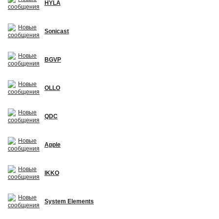
HYLA
Sonicast
BGVP
OLLO
QDC
Apple
IKKO
System Elements