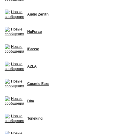
Audio Zenith
NuForce
iBasso
AZLA
Cosmic Ears
Dita
Toneking