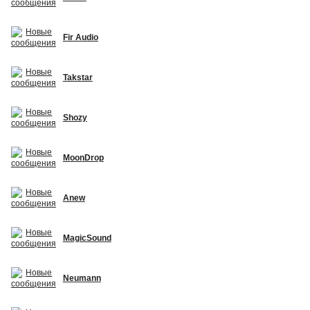
Fir Audio
Takstar
Shozy
MoonDrop
Anew
MagicSound
Neumann