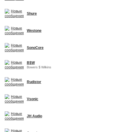
Shure
Westone
SonoCore
B$W
Bowers $ Wilkins
Rudistor
Vsonic
JH Audio