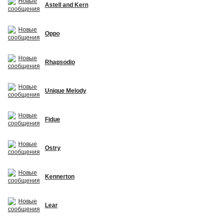
Astell and Kern
Oppo
Rhapsodio
Unique Melody
Fidue
Ostry
Kennerton
Lear