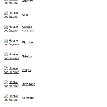
Creative
Akai
Audeze
Наушники
Microbon
Ortofon
Philips
Ultrasone
Kenwood