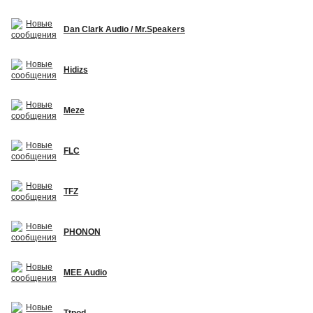
Dan Clark Audio / Mr.Speakers
Hidizs
Meze
FLC
TFZ
PHONON
MEE Audio
Ttpod