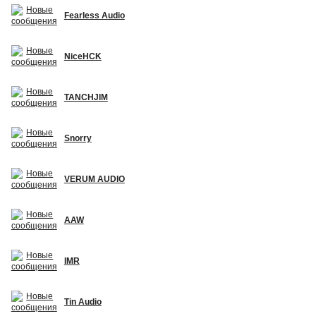
Fearless Audio
NiceHCK
TANCHJIM
Snorry
VERUM AUDIO
AAW
IMR
Tin Audio