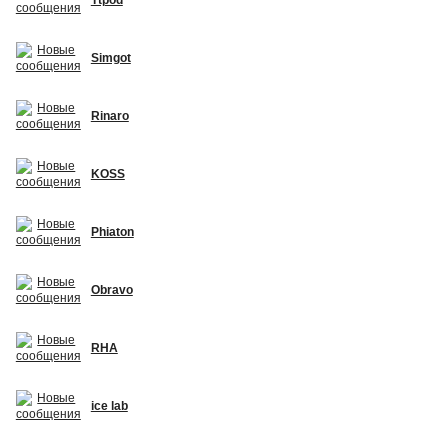
Simgot
Rinaro
KOSS
Phiaton
Obravo
RHA
ice lab