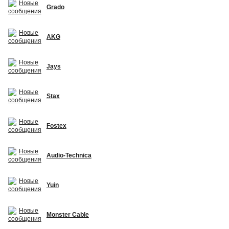
Grado
AKG
Jays
Stax
Fostex
Audio-Technica
Yuin
Monster Cable