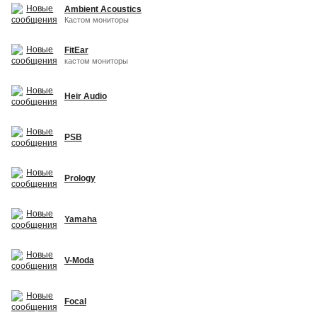
Ambient Acoustics
Кастом мониторы
FitEar
кастом мониторы
Heir Audio
PSB
Prology
Yamaha
V-Moda
Focal