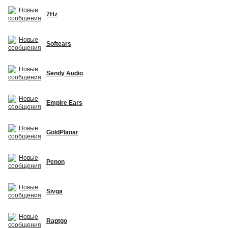
7Hz
Softears
Sendy Audio
Empire Ears
GoldPlanar
Penon
Sivga
Raptgo