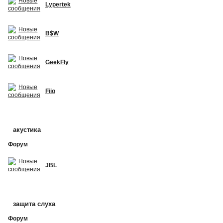
Lypertek
B$W
GeekFly
Fiio
акустика
Форум
JBL
защита слуха
Форум