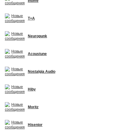
Intime
T+A
Neuropunk
Acoustune
Nostalgia Audio
Hiby
Moritz
Hisenior