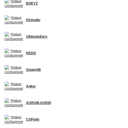
BQEYZ
HSAudio
UltimateEars
HEDD
Snowy88
Anker
AURUM.AUDIO
CGPods