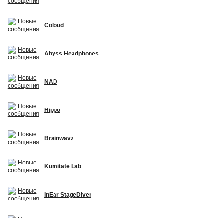
Coloud
Abyss Headphones
NAD
Hippo
Brainwavz
Kumitate Lab
InEar StageDiver