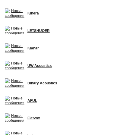
Kinera
LETSHUOER
Klanar
UW Acoustics
Binary Acoustics
AFUL
Flatvox