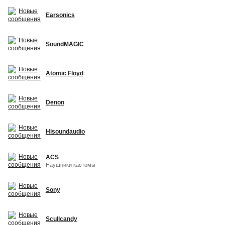
Earsonics
SoundMAGIC
Atomic Floyd
Denon
Hisoundaudio
ACS
Наушники кастомы
Sony
Scullcandy