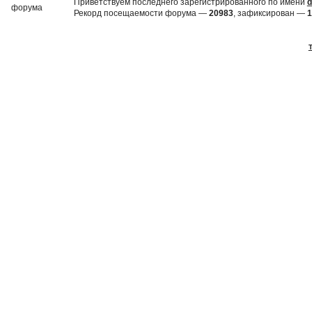
Приветствуем последнего зарегистрированного по имени
d
Рекорд посещаемости форума —
20983
, зафиксирован —
1