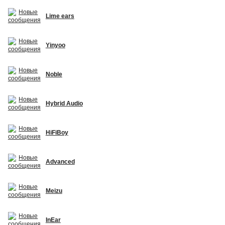
Lime ears
Yinyoo
Noble
Hybrid Audio
HiFiBoy
Advanced
Meizu
InEar