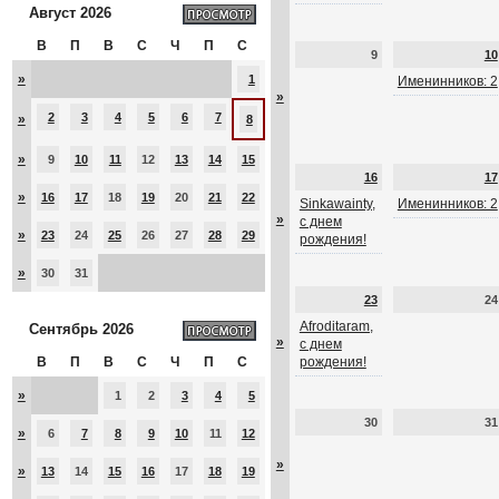
Август 2026
В
П
В
С
Ч
П
С
9
10
»
1
Именинников: 2
»
2
3
4
5
6
7
»
8
»
9
10
11
12
13
14
15
16
17
»
16
17
18
19
20
21
22
Sinkawainty,
Именинников: 2
»
с днем
»
23
24
25
26
27
28
29
рождения!
»
30
31
23
24
Afroditaram,
Сентябрь 2026
»
с днем
В
П
В
С
Ч
П
С
рождения!
»
1
2
3
4
5
30
31
»
6
7
8
9
10
11
12
»
»
13
14
15
16
17
18
19