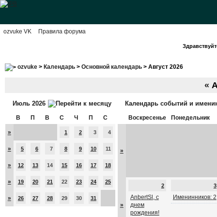
ozvuke VK
Правила форума
Здравствуйте
ozvuke
>
Календарь
>
Основной календарь
> Август 2026
«
А
Июль 2026
Календарь событий и имени
В
П
В
С
Ч
П
С
Воскресенье
Понедельник
»
1
2
3
4
»
5
6
7
8
9
10
11
»
»
12
13
14
15
16
17
18
»
19
20
21
22
23
24
25
2
3
AnbertSl, с
Именинников: 2
»
26
27
28
29
30
31
»
днем
рождения!