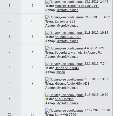
13.1.2013, 14:49
3
6
Тема:
Monster: Turbine Pro Gold / Pr...
Автор:
Mycroft Holmes
29.12.2019, 14:52
7
10
Тема:
Earsonics ES3
Автор:
Mycroft Holmes
21.8.2015, 16:34
6
6
Тема:
SoundMAGIC E50
Автор:
Mycroft Holmes
4.4.2012, 12:13
2
4
Тема:
Superdarts +remote By Atomic F...
Автор:
Mycroft Holmes
23.1.2016, 7:24
3
8
Тема:
Denon Ah-d7000
Автор:
micon
31.3.2016, 13:32
4
2
Тема:
HisoundAudio HSA-AD1
Автор:
Mycroft Holmes
31.5.2018, 19:30
4
0
Тема:
ACS Emotion
Автор:
Mycroft Holmes
17.12.2023, 16:18
23
30
Тема:
Sony Mdr 7509