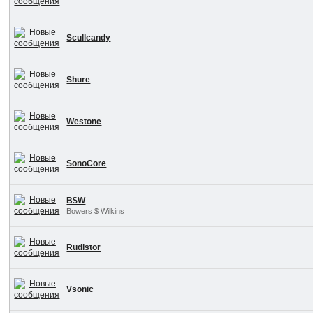
Scullcandy
Shure
Westone
SonoCore
B$W
Bowers $ Wilkins
Rudistor
Vsonic