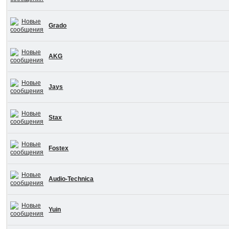
Grado
AKG
Jays
Stax
Fostex
Audio-Technica
Yuin