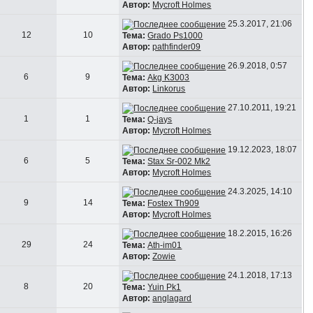
Автор:
Mycroft Holmes
25.3.2017, 21:06
12
10
Тема:
Grado Ps1000
Автор:
pathfinder09
26.9.2018, 0:57
6
9
Тема:
Akg K3003
Автор:
Linkorus
27.10.2011, 19:21
1
1
Тема:
Q-jays
Автор:
Mycroft Holmes
19.12.2023, 18:07
6
5
Тема:
Stax Sr-002 Mk2
Автор:
Mycroft Holmes
24.3.2025, 14:10
9
14
Тема:
Fostex Th909
Автор:
Mycroft Holmes
18.2.2015, 16:26
29
24
Тема:
Ath-im01
Автор:
Zowie
24.1.2018, 17:13
8
20
Тема:
Yuin Pk1
Автор:
anglagard