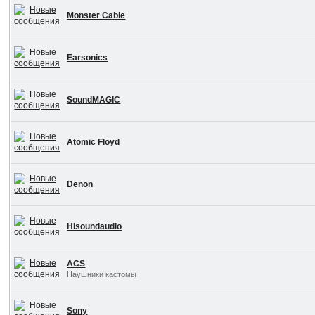
Monster Cable
Earsonics
SoundMAGIC
Atomic Floyd
Denon
Hisoundaudio
ACS
Наушники кастомы
Sony