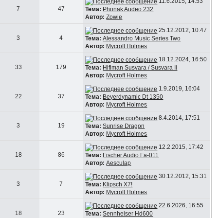
11.6.2015, 14:53
7
47
Тема:
Phonak Audeo 232
Автор:
Zowie
25.12.2012, 10:47
3
4
Тема:
Alessandro Music Series Two
Автор:
Mycroft Holmes
18.12.2024, 16:50
33
179
Тема:
Hifiman Susvara / Susvara Ii
Автор:
Mycroft Holmes
1.9.2019, 16:04
22
37
Тема:
Beyerdynamic Dt 1350
Автор:
Mycroft Holmes
8.4.2014, 17:51
3
19
Тема:
Sunrise Dragon
Автор:
Mycroft Holmes
12.2.2015, 17:42
18
86
Тема:
Fischer Audio Fa-011
Автор:
Aesculap
30.12.2012, 15:31
3
7
Тема:
Klipsch X7!
Автор:
Mycroft Holmes
22.6.2026, 16:55
18
23
Тема:
Sennheiser Hd600