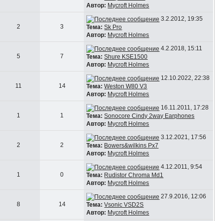
Автор:
Mycroft Holmes
3.2.2012, 19:35
2
3
Тема:
Sk Pro
Автор:
Mycroft Holmes
4.2.2018, 15:11
5
7
Тема:
Shure KSE1500
Автор:
Mycroft Holmes
12.10.2022, 22:38
11
14
Тема:
Weston W80 V3
Автор:
Mycroft Holmes
16.11.2011, 17:28
1
1
Тема:
Sonocore Cindy 2way Earphones
Автор:
Mycroft Holmes
3.12.2021, 17:56
2
2
Тема:
Bowers&wilkins Px7
Автор:
Mycroft Holmes
4.12.2011, 9:54
1
0
Тема:
Rudistor Chroma Md1
Автор:
Mycroft Holmes
27.9.2016, 12:06
8
14
Тема:
Vsonic VSD2S
Автор:
Mycroft Holmes