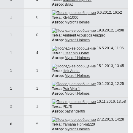
Автор:
Влад
6.6.2012, 16:52
1
0
Тема:
Kh-k1000
Автор:
Mycroft Holmes
19.8.2012, 14:08
1
0
Тема:
Ambient Acoustics Am2pro
Автор:
Mycroft Holmes
16.5.2014, 11:06
1
4
Тема:
Fitear Mh335dw
Автор:
Mycroft Holmes
15.1.2013, 13:45
1
1
Тема:
Heir Audio
Автор:
Mycroft Holmes
20.1.2013, 12:25
1
1
Тема:
Psb M4u-1
Автор:
Mycroft Holmes
10.11.2016, 13:58
2
1
Тема:
Pl170
Автор:
pathfinder09
27.2.2013, 14:28
6
5
Тема:
Yamaha Hph-mt220
Автор:
Mycroft Holmes