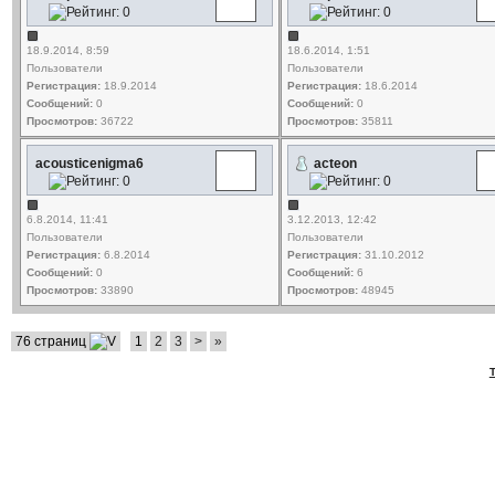
18.9.2014, 8:59
18.6.2014, 1:51
Пользователи
Пользователи
Регистрация:
18.9.2014
Регистрация:
18.6.2014
Сообщений:
0
Сообщений:
0
Просмотров:
36722
Просмотров:
35811
acousticenigma6
acteon
6.8.2014, 11:41
3.12.2013, 12:42
Пользователи
Пользователи
Регистрация:
6.8.2014
Регистрация:
31.10.2012
Сообщений:
0
Сообщений:
6
Просмотров:
33890
Просмотров:
48945
76 страниц
1
2
3
>
»