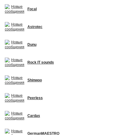
Focal
Astrotec
Dunu
Rock IT sounds
Shinwoo
Peerless
Cardas
GermanMAESTRO