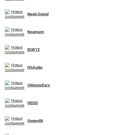
MagicSound
Neumann
BQEYZ
HSAudio
UltimateEars
HEDD
Snowy88