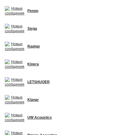
Penon
Sivga
Raptgo
Kinera
LETSHUOER
Klanar
UW Acoustics