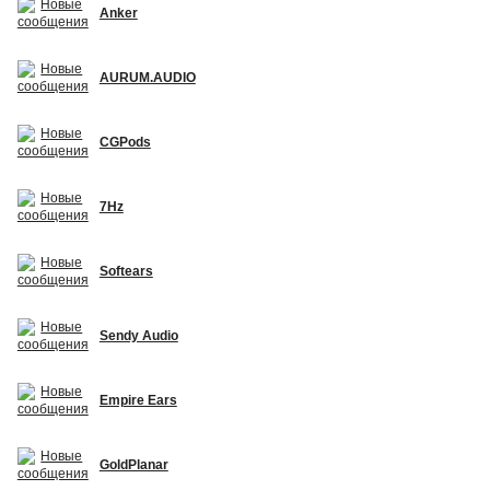
Anker
AURUM.AUDIO
CGPods
7Hz
Softears
Sendy Audio
Empire Ears
GoldPlanar