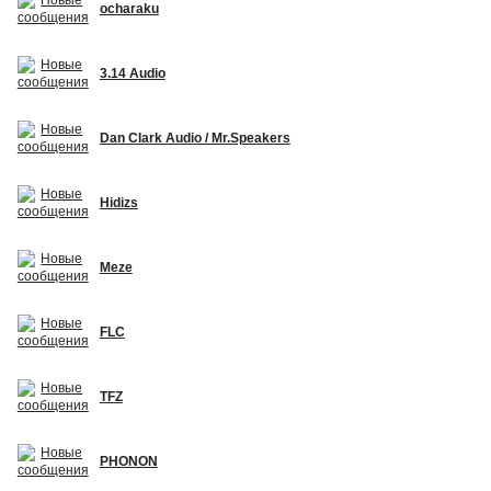
ocharaku
3.14 Audio
Dan Clark Audio / Mr.Speakers
Hidizs
Meze
FLC
TFZ
PHONON