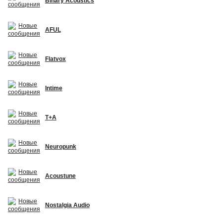
Binary Acoustics
AFUL
Flatvox
Intime
T+A
Neuropunk
Acoustune
Nostalgia Audio