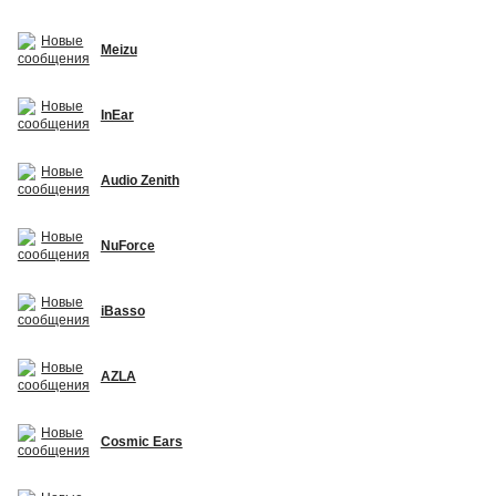
Meizu
InEar
Audio Zenith
NuForce
iBasso
AZLA
Cosmic Ears