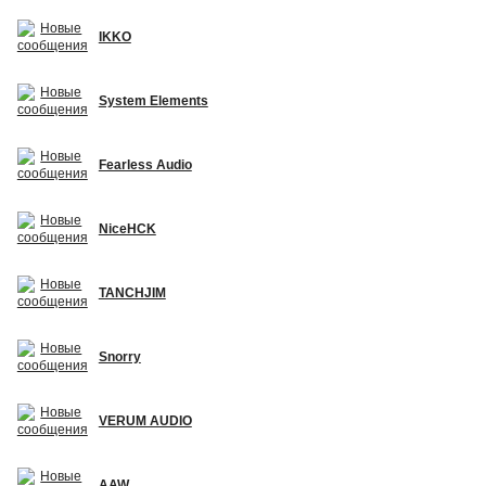
IKKO
System Elements
Fearless Audio
NiceHCK
TANCHJIM
Snorry
VERUM AUDIO
AAW