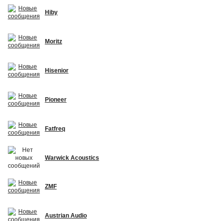
Hiby
Moritz
Hisenior
Pioneer
Fatfreq
Warwick Acoustics
ZMF
Austrian Audio