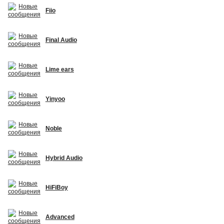
Fiio
Final Audio
Lime ears
Yinyoo
Noble
Hybrid Audio
HiFiBoy
Advanced