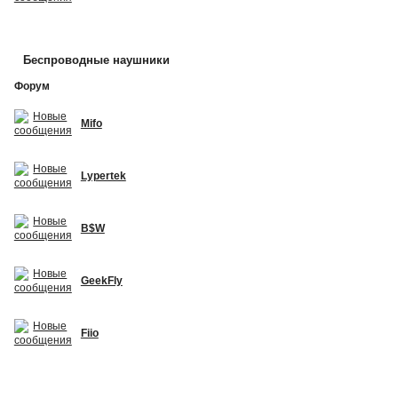
Беспроводные наушники
Форум
Mifo
Lypertek
B$W
GeekFly
Fiio