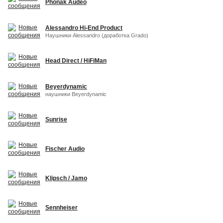
Phonak Audeo
Alessandro Hi-End Product
Наушники Alessandro (доработка Grado)
Head Direct / HiFiMan
Beyerdynamic
наушники Beyerdynamic
Sunrise
Fischer Audio
Klipsch / Jamo
Sennheiser