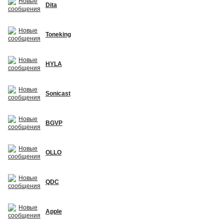
Dita
Toneking
HYLA
Sonicast
BGVP
OLLO
QDC
Apple