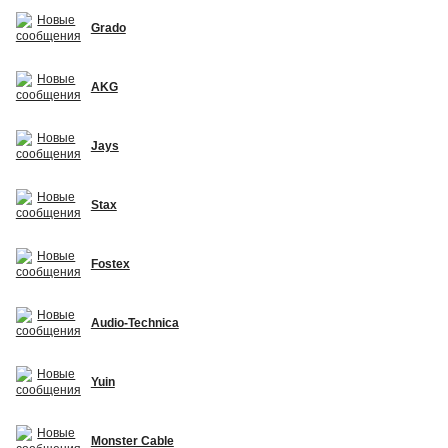
Grado
AKG
Jays
Stax
Fostex
Audio-Technica
Yuin
Monster Cable