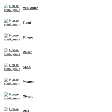
MEE Audio
Ttpod
Simgot
Rinaro
KOSS
Phiaton
Obravo
RHA