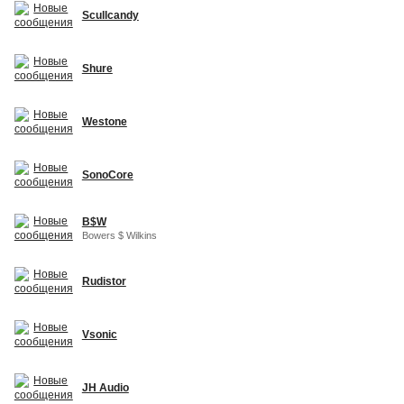
Scullcandy
Shure
Westone
SonoCore
B$W
Bowers $ Wilkins
Rudistor
Vsonic
JH Audio