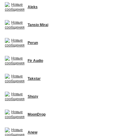
Aleks
Tansio Mirai
Perun
Fir Audio
Takstar
Shozy
MoonDrop
Anew