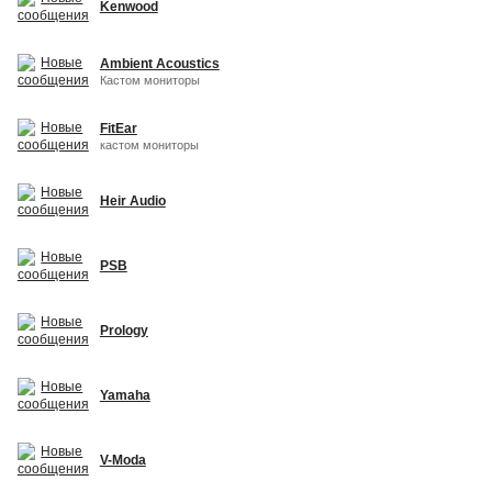
Kenwood
Ambient Acoustics
Кастом мониторы
FitEar
кастом мониторы
Heir Audio
PSB
Prology
Yamaha
V-Moda