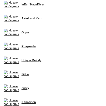
InEar StageDiver
Astell and Kern
Oppo
Rhapsodio
Unique Melody
Fidue
Ostry
Kennerton