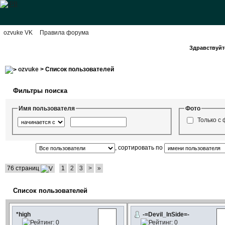
ozvuke VK
Правила форума
Здравствуйте
ozvuke
> Список пользователей
Фильтры поиска
Имя пользователя
Фото
Только с
, сортировать по
76 страниц
1
2
3
>
»
Список пользователей
*high
-=Devil_InSide=-