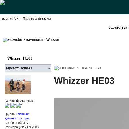
ozvuke VK
Правила форума
Здравствуйте
ozvuke
>
наушники
>
Whizzer
Whizzer HE03
26.10.2020, 17:43
Mycroft Holmes
Whizzer HE03
Активный участник
Группа:
Главные
администраторы
Сообщений: 3770
Регистрация: 21.9.2008