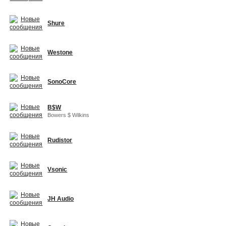
Shure
Westone
SonoCore
B$W
Bowers $ Wilkins
Rudistor
Vsonic
JH Audio