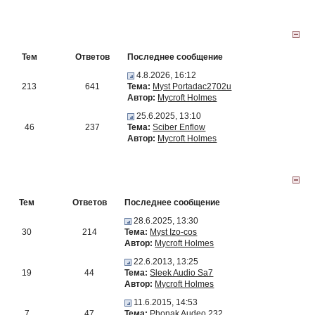
Тем
Ответов
Последнее сообщение
4.8.2026, 16:12
213
641
Тема:
Myst Portadac2702u
Автор:
Mycroft Holmes
25.6.2025, 13:10
46
237
Тема:
Sciber Enflow
Автор:
Mycroft Holmes
Тем
Ответов
Последнее сообщение
28.6.2025, 13:30
30
214
Тема:
Myst Izo-cos
Автор:
Mycroft Holmes
22.6.2013, 13:25
19
44
Тема:
Sleek Audio Sa7
Автор:
Mycroft Holmes
11.6.2015, 14:53
7
47
Тема:
Phonak Audeo 232