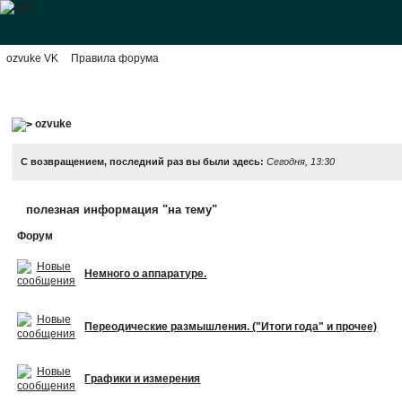
ozvuke VK
Правила форума
ozvuke
С возвращением, последний раз вы были здесь:
Сегодня, 13:30
полезная информация "на тему"
Форум
Немного о аппаратуре.
Переодические размышления. ("Итоги года" и прочее)
Графики и измерения