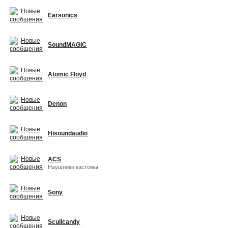
Earsonics
SoundMAGIC
Atomic Floyd
Denon
Hisoundaudio
ACS
Наушники кастомы
Sony
Scullcandy