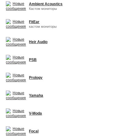
Ambient Acoustics
Кастом мониторы
FitEar
кастом мониторы
Heir Audio
PSB
Prology
Yamaha
V-Moda
Focal