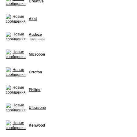
Creative
Akai
Audeze
Наушники
Microbon
Ortofon
Philips
Ultrasone
Kenwood