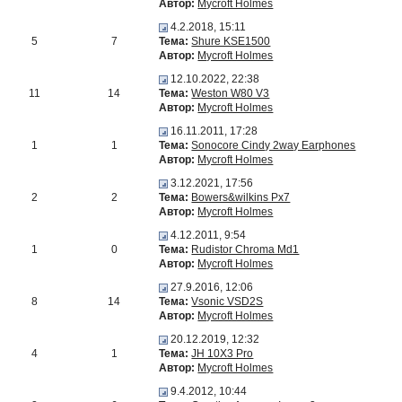
Автор:
Mycroft Holmes
4.2.2018, 15:11
5
7
Тема:
Shure KSE1500
Автор:
Mycroft Holmes
12.10.2022, 22:38
11
14
Тема:
Weston W80 V3
Автор:
Mycroft Holmes
16.11.2011, 17:28
1
1
Тема:
Sonocore Cindy 2way Earphones
Автор:
Mycroft Holmes
3.12.2021, 17:56
2
2
Тема:
Bowers&wilkins Px7
Автор:
Mycroft Holmes
4.12.2011, 9:54
1
0
Тема:
Rudistor Chroma Md1
Автор:
Mycroft Holmes
27.9.2016, 12:06
8
14
Тема:
Vsonic VSD2S
Автор:
Mycroft Holmes
20.12.2019, 12:32
4
1
Тема:
JH 10X3 Pro
Автор:
Mycroft Holmes
9.4.2012, 10:44