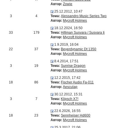
Автор:
Zowie
25.12.2012, 10:47
3
4
Тема:
Alessandro Music Series Two
Автор:
Mycroft Holmes
18.12.2024, 16:50
33
179
Тема:
Hifiman Susvara / Susvara Ii
Автор:
Mycroft Holmes
1.9.2019, 16:04
22
37
Тема:
Beyerdynamic Dt 1350
Автор:
Mycroft Holmes
8.4.2014, 17:51
3
19
Тема:
Sunrise Dragon
Автор:
Mycroft Holmes
12.2.2015, 17:42
18
86
Тема:
Fischer Audio Fa-011
Автор:
Aesculap
30.12.2012, 15:31
3
7
Тема:
Klipsch X7!
Автор:
Mycroft Holmes
22.6.2026, 16:55
18
23
Тема:
Sennheiser Hd600
Автор:
Mycroft Holmes
25.3.2017, 21:06