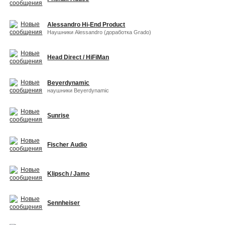
Alessandro Hi-End Product
Наушники Alessandro (доработка Grado)
Head Direct / HiFiMan
Beyerdynamic
наушники Beyerdynamic
Sunrise
Fischer Audio
Klipsch / Jamo
Sennheiser