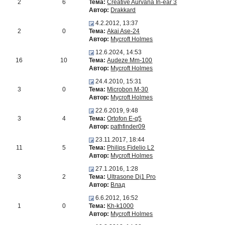
2
6
Тема:
Creative Aurvana In-ear 3
Автор:
Drakkard
4.2.2012, 13:37
2
0
Тема:
Akai Ase-24
Автор:
Mycroft Holmes
12.6.2024, 14:53
16
10
Тема:
Audeze Mm-100
Автор:
Mycroft Holmes
24.4.2010, 15:31
3
0
Тема:
Microbon M-30
Автор:
Mycroft Holmes
22.6.2019, 9:48
3
4
Тема:
Ortofon E-q5
Автор:
pathfinder09
23.11.2017, 18:44
11
5
Тема:
Philips Fidelio L2
Автор:
Mycroft Holmes
27.1.2016, 1:28
3
2
Тема:
Ultrasone Dj1 Pro
Автор:
Влад
6.6.2012, 16:52
1
0
Тема:
Kh-k1000
Автор:
Mycroft Holmes