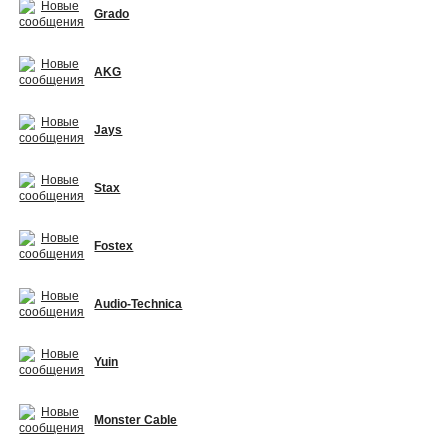
Grado
AKG
Jays
Stax
Fostex
Audio-Technica
Yuin
Monster Cable