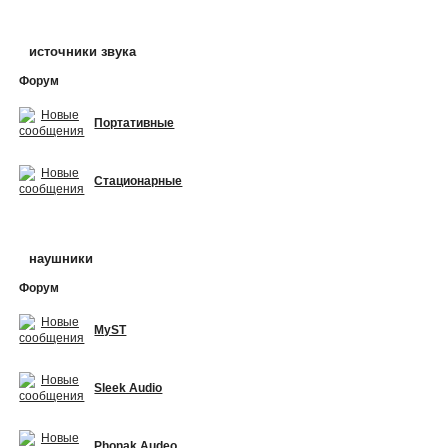
источники звука
Форум
Портативные
Стационарные
наушники
Форум
MyST
Sleek Audio
Phonak Audeo