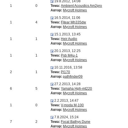
19.8.2012, 14:08
1
0
Тема:
Ambient Acoustics Am2pro
Автор:
Mycroft Holmes
16.5.2014, 11:06
1
4
Тема:
Fitear Mh335dw
Автор:
Mycroft Holmes
15.1.2013, 13:45
1
1
Тема:
Heir Audio
Автор:
Mycroft Holmes
20.1.2013, 12:25
1
1
Тема:
Psb M4u-1
Автор:
Mycroft Holmes
10.11.2016, 13:58
2
1
Тема:
Pl170
Автор:
pathfinder09
27.2.2013, 14:28
6
5
Тема:
Yamaha Hph-mt220
Автор:
Mycroft Holmes
2.2.2013, 14:47
1
0
Тема:
V-moda M-100
Автор:
Mycroft Holmes
7.8.2024, 15:24
7
2
Тема:
Focal Bathys Dune
Автор:
Mycroft Holmes