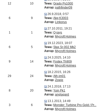
12
10
Тема:
Grado Ps1000
Автор:
pathfinder09
26.9.2018, 0:57
6
9
Тема:
Akg K3003
Автор:
Linkorus
27.10.2011, 19:21
1
1
Тема:
Q-jays
Автор:
Mycroft Holmes
19.12.2023, 18:07
6
5
Тема:
Stax Sr-002 Mk2
Автор:
Mycroft Holmes
24.3.2025, 14:10
9
14
Тема:
Fostex Th909
Автор:
Mycroft Holmes
18.2.2015, 16:26
29
24
Тема:
Ath-im01
Автор:
Zowie
24.1.2018, 17:13
8
20
Тема:
Yuin Pk1
Автор:
anglagard
13.1.2013, 14:49
3
6
Тема:
Monster: Turbine Pro Gold / Pr...
Автор:
Mycroft Holmes