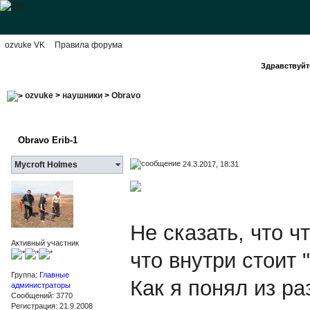
ozvuke VK
Правила форума
Здравствуйте
ozvuke
>
наушники
>
Obravo
Obravo Erib-1
24.3.2017, 18:31
Mycroft Holmes
Не сказать, что ч
Активный участник
что внутри стоит 
Группа:
Главные
Как я понял из ра
администраторы
Сообщений: 3770
Регистрация: 21.9.2008