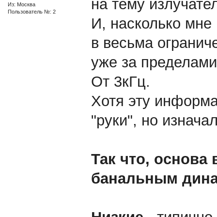
на тему излучате
Из: Москва
Пользователь №: 2
И, насколько мне 
в весьма огранич
уже за пределами
От 3кГц.
Хотя эту информа
"руки", но изнача
Так что, основа
банальным дин