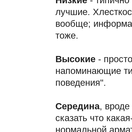
Низкие
- типично
лучшие. Хлесткос
вообще; информат
тоже.
Высокие
- просто
напоминающие ти
поведения".
Середина
, вроде
сказать что какая
нормальной арма