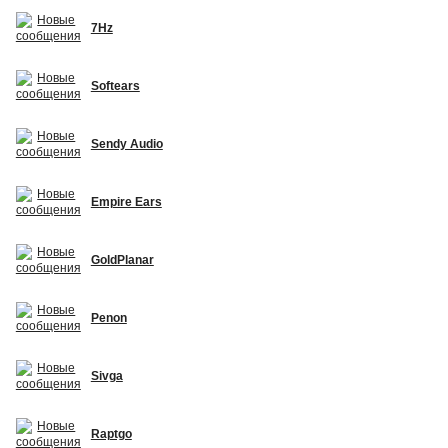
7Hz
Softears
Sendy Audio
Empire Ears
GoldPlanar
Penon
Sivga
Raptgo