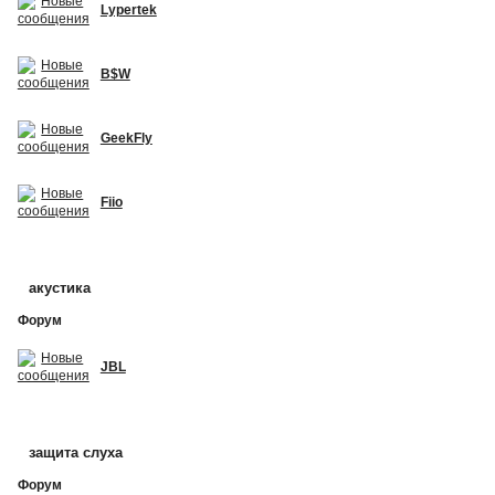
Lypertek
B$W
GeekFly
Fiio
акустика
Форум
JBL
защита слуха
Форум