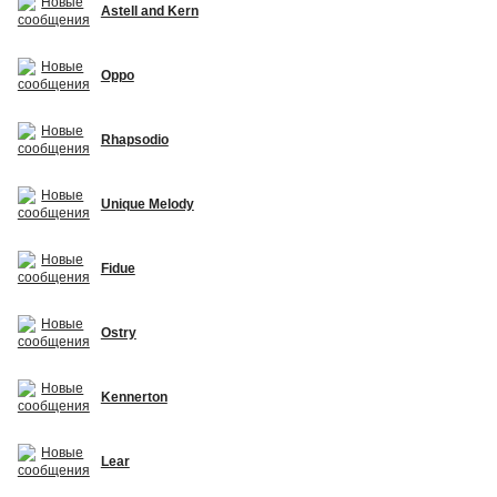
Astell and Kern
Oppo
Rhapsodio
Unique Melody
Fidue
Ostry
Kennerton
Lear