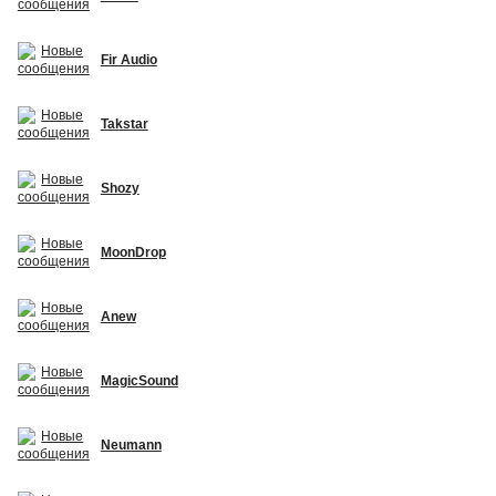
Fir Audio
Takstar
Shozy
MoonDrop
Anew
MagicSound
Neumann