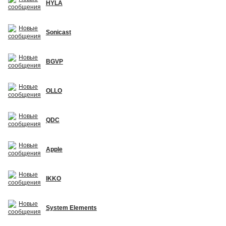
HYLA
Sonicast
BGVP
OLLO
QDC
Apple
IKKO
System Elements