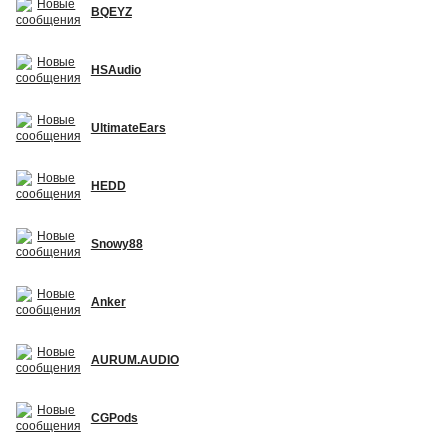
BQEYZ
HSAudio
UltimateEars
HEDD
Snowy88
Anker
AURUM.AUDIO
CGPods