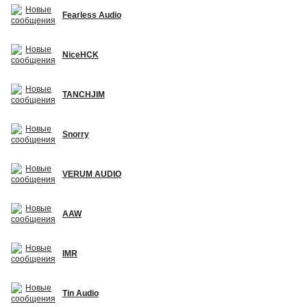
Fearless Audio
NiceHCK
TANCHJIM
Snorry
VERUM AUDIO
AAW
IMR
Tin Audio