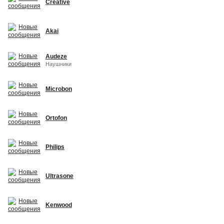
Creative
Akai
Audeze
Наушники
Microbon
Ortofon
Philips
Ultrasone
Kenwood