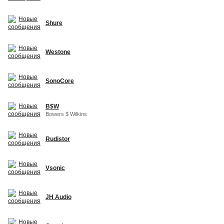
Shure
Westone
SonoCore
B$W
Bowers $ Wilkins
Rudistor
Vsonic
JH Audio