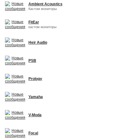
Ambient Acoustics
Кастом мониторы
FitEar
кастом мониторы
Heir Audio
PSB
Prology
Yamaha
V-Moda
Focal