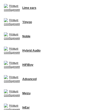
Lime ears
Yinyoo
Noble
Hybrid Audio
HiFiBoy
Advanced
Meizu
InEar