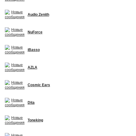
Audio Zenith
NuForce
iBasso
AZLA
Cosmic Ears
Dita
Toneking