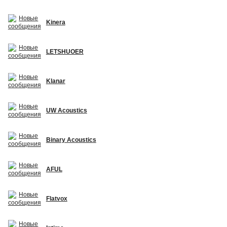
Kinera
LETSHUOER
Klanar
UW Acoustics
Binary Acoustics
AFUL
Flatvox