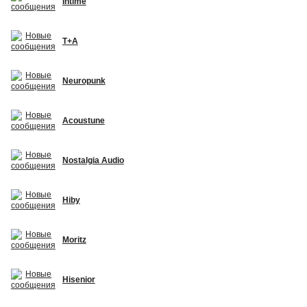
Intime
T+A
Neuropunk
Acoustune
Nostalgia Audio
Hiby
Moritz
Hisenior