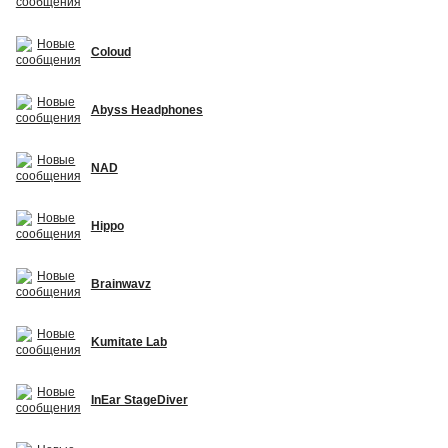
Coloud
Abyss Headphones
NAD
Hippo
Brainwavz
Kumitate Lab
InEar StageDiver