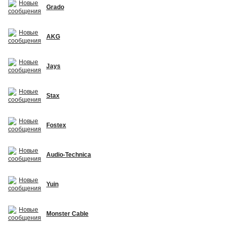
Grado
AKG
Jays
Stax
Fostex
Audio-Technica
Yuin
Monster Cable