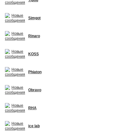
Simgot
Rinaro
KOSS
Phiaton
Obravo
RHA
ice lab