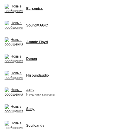
Earsonics
SoundMAGIC
Atomic Floyd
Denon
Hisoundaudio
ACS
Наушники кастомы
Sony
Scullcandy