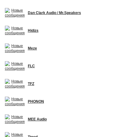
Dan Clark Audio / Mr.Speakers
Hidizs
Meze
FLC
TFZ
PHONON
MEE Audio
Ttpod