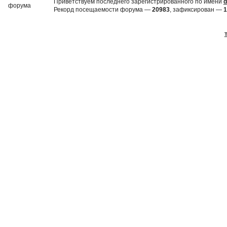
Приветствуем последнего зарегистрированного по имени
d
Рекорд посещаемости форума —
20983
, зафиксирован —
1