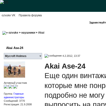
ozvuke VK
Правила форума
Здравствуйте
ozvuke
>
наушники
>
Akai
Akai Ase-24
4.2.2012, 13:37
Mycroft Holmes
Akai Ase-24
Еще один винтаж
которые мне пон
Активный участник
подробно не могу
Группа:
Главные
администраторы
Сообщений: 3770
выпросить на пар
Регистрация: 21.9.2008