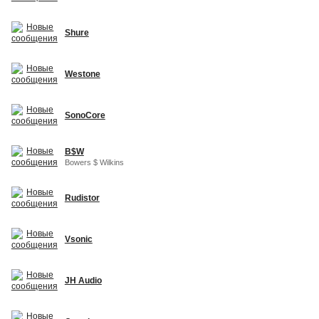
Shure
Westone
SonoCore
B$W
Bowers $ Wilkins
Rudistor
Vsonic
JH Audio