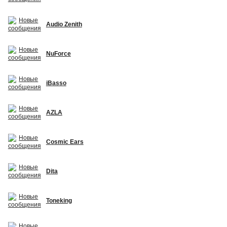
Audio Zenith
NuForce
iBasso
AZLA
Cosmic Ears
Dita
Toneking