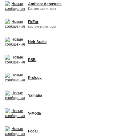
Ambient Acoustics
Кастом мониторы
FitEar
кастом мониторы
Heir Audio
PSB
Prology
Yamaha
V-Moda
Focal