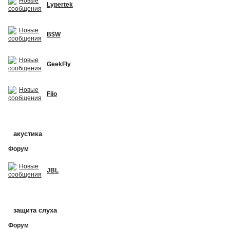
Lypertek
B$W
GeekFly
Fiio
акустика
Форум
JBL
защита слуха
Форум