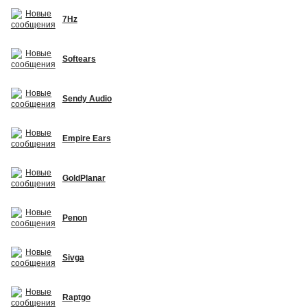
7Hz
Softears
Sendy Audio
Empire Ears
GoldPlanar
Penon
Sivga
Raptgo