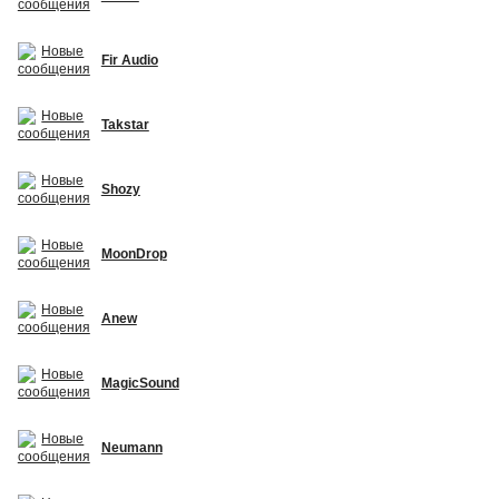
Fir Audio
Takstar
Shozy
MoonDrop
Anew
MagicSound
Neumann