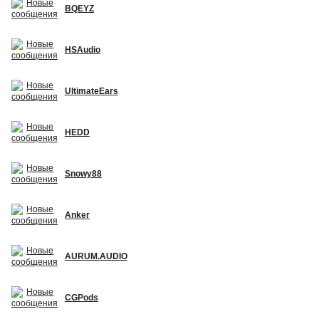
BQEYZ
HSAudio
UltimateEars
HEDD
Snowy88
Anker
AURUM.AUDIO
CGPods