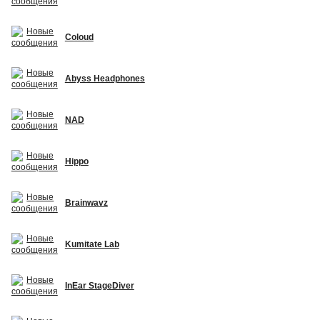
Coloud
Abyss Headphones
NAD
Hippo
Brainwavz
Kumitate Lab
InEar StageDiver