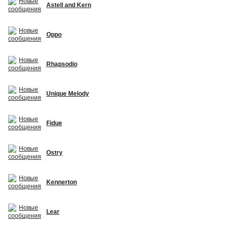
Astell and Kern
Oppo
Rhapsodio
Unique Melody
Fidue
Ostry
Kennerton
Lear