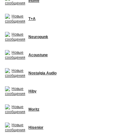
Intime
T+A
Neuropunk
Acoustune
Nostalgia Audio
Hiby
Moritz
Hisenior