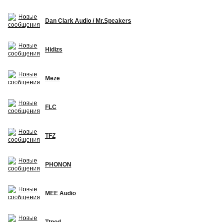
Dan Clark Audio / Mr.Speakers
Hidizs
Meze
FLC
TFZ
PHONON
MEE Audio
Ttpod