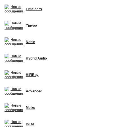
Lime ears
Yinyoo
Noble
Hybrid Audio
HiFiBoy
Advanced
Meizu
InEar