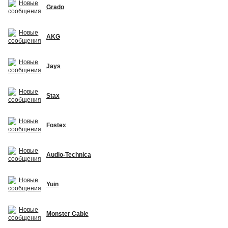
Grado
AKG
Jays
Stax
Fostex
Audio-Technica
Yuin
Monster Cable