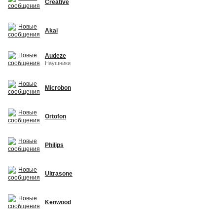
Creative
Akai
Audeze
Наушники
Microbon
Ortofon
Philips
Ultrasone
Kenwood