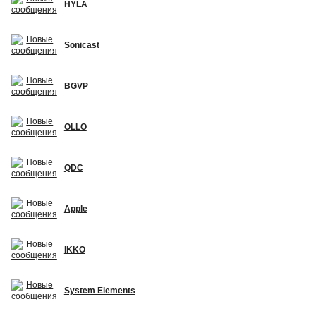
HYLA
Sonicast
BGVP
OLLO
QDC
Apple
IKKO
System Elements