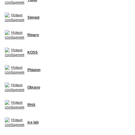
Simgot
Rinaro
KOSS
Phiaton
Obravo
RHA
ice lab