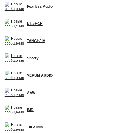
Fearless Audio
NiceHCK
TANCHJIM
Snorry
VERUM AUDIO
AAW
IMR
Tin Audio