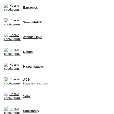
Earsonics
SoundMAGIC
Atomic Floyd
Denon
Hisoundaudio
ACS
Наушники кастомы
Sony
Scullcandy