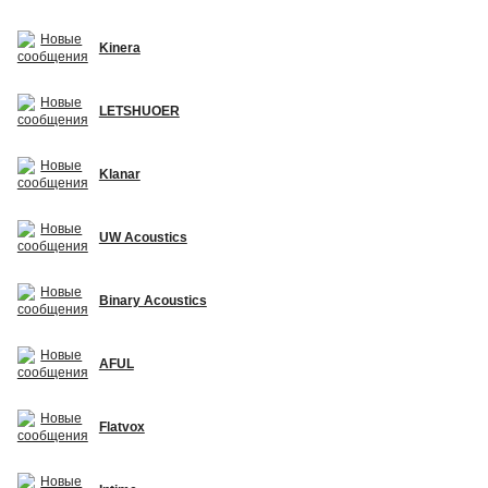
Kinera
LETSHUOER
Klanar
UW Acoustics
Binary Acoustics
AFUL
Flatvox