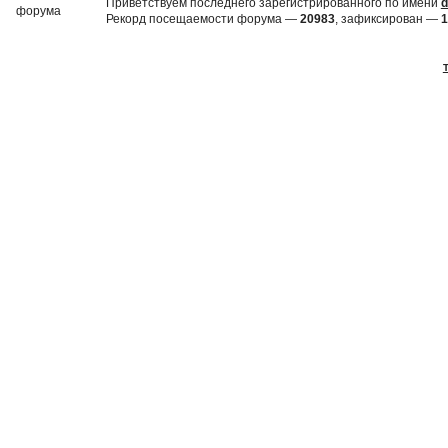
Приветствуем последнего зарегистрированного по имени
d
Рекорд посещаемости форума —
20983
, зафиксирован —
1