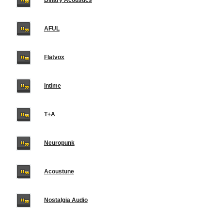
Binary Acoustics
AFUL
Flatvox
Intime
T+A
Neuropunk
Acoustune
Nostalgia Audio