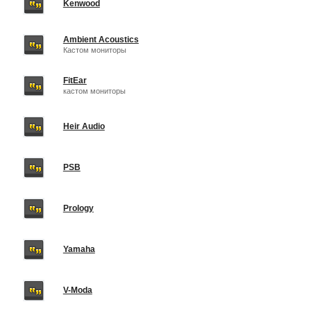
Kenwood
Ambient Acoustics
Кастом мониторы
FitEar
кастом мониторы
Heir Audio
PSB
Prology
Yamaha
V-Moda