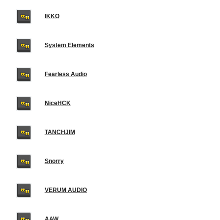
IKKO
System Elements
Fearless Audio
NiceHCK
TANCHJIM
Snorry
VERUM AUDIO
AAW