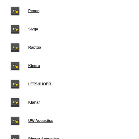
Penon
Sivga
Raptgo
Kinera
LETSHUOER
Klanar
UW Acoustics