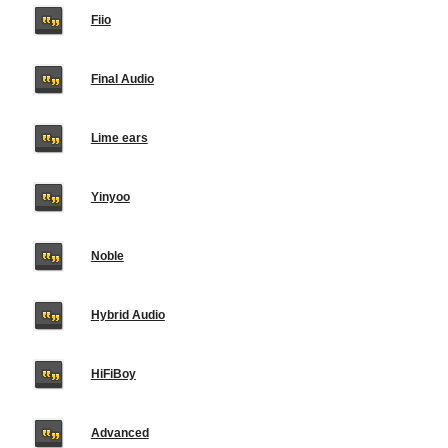
Fiio
Final Audio
Lime ears
Yinyoo
Noble
Hybrid Audio
HiFiBoy
Advanced