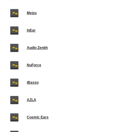
Meizu
InEar
Audio Zenith
NuForce
iBasso
AZLA
Cosmic Ears