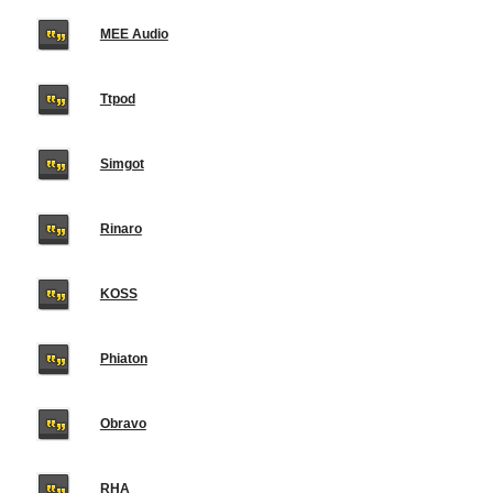
MEE Audio
Ttpod
Simgot
Rinaro
KOSS
Phiaton
Obravo
RHA