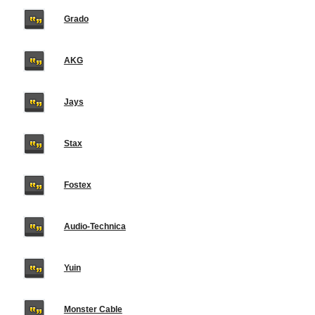
Grado
AKG
Jays
Stax
Fostex
Audio-Technica
Yuin
Monster Cable