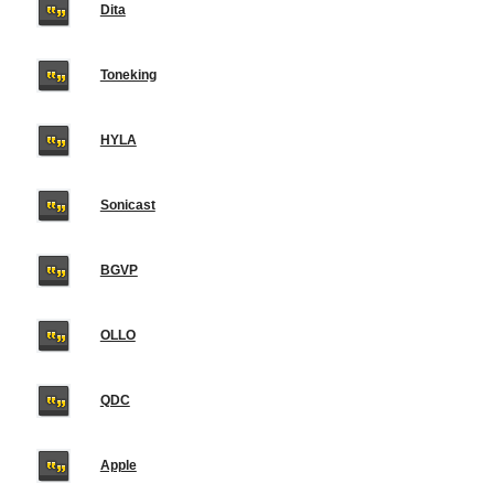
Dita
Toneking
HYLA
Sonicast
BGVP
OLLO
QDC
Apple