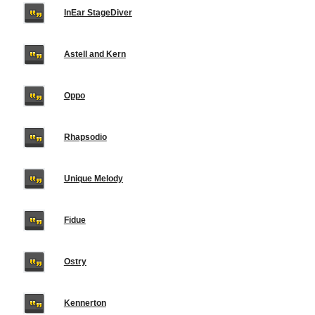
InEar StageDiver
Astell and Kern
Oppo
Rhapsodio
Unique Melody
Fidue
Ostry
Kennerton