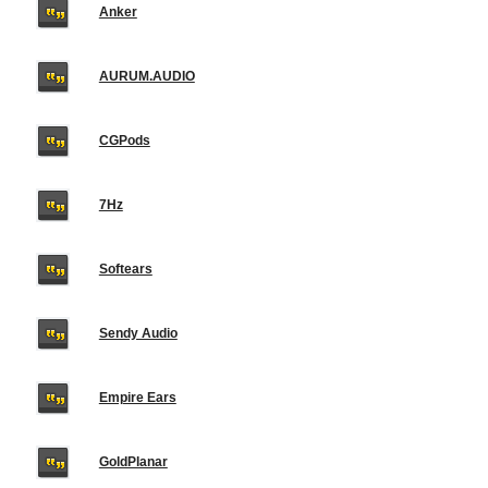
Anker
AURUM.AUDIO
CGPods
7Hz
Softears
Sendy Audio
Empire Ears
GoldPlanar