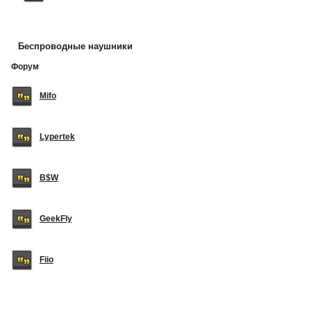
Беспроводные наушники
Форум
Mifo
Lypertek
B$W
GeekFly
Fiio