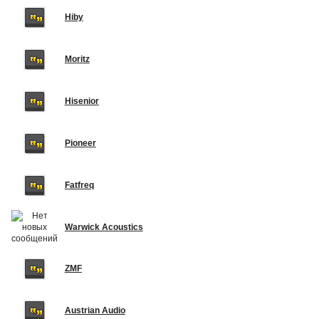
Hiby
Moritz
Hisenior
Pioneer
Fatfreq
Warwick Acoustics
ZMF
Austrian Audio