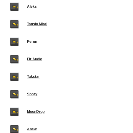
Aleks
Tansio Mirai
Perun
Fir Audio
Takstar
Shozy
MoonDrop
Anew