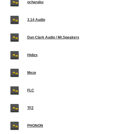
ocharaku
3.14 Audio
Dan Clark Audio / Mr.Speakers
Hidizs
Meze
FLC
TFZ
PHONON