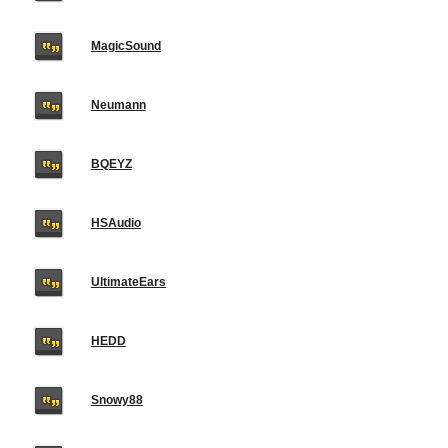
MagicSound
Neumann
BQEYZ
HSAudio
UltimateEars
HEDD
Snowy88