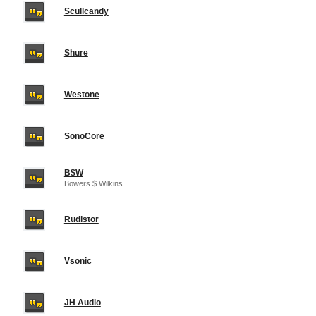
Scullcandy
Shure
Westone
SonoCore
B$W
Bowers $ Wilkins
Rudistor
Vsonic
JH Audio