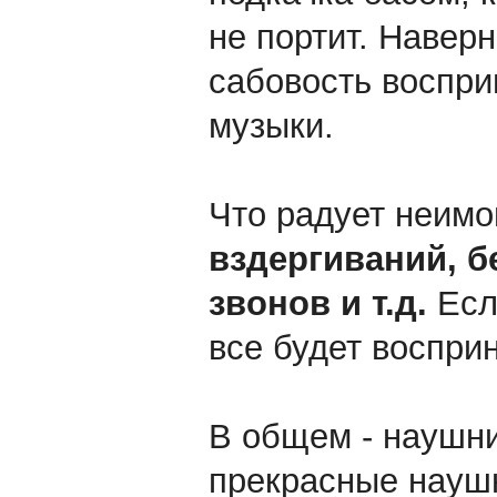
не портит. Наверн
сабовость воспри
музыки.
Что радует неимо
вздергиваний, б
звонов и т.д.
Если
все будет воспри
В общем - наушн
прекрасные наушн