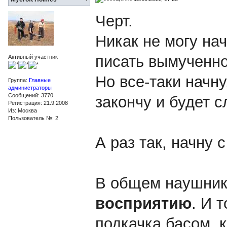
Черт.
Никак не могу нач
писать вымученно,
Активный участник
Но все-таки начн
Группа:
Главные
администраторы
Сообщений: 3770
закончу и будет 
Регистрация: 21.9.2008
Из: Москва
Пользователь №: 2
А раз так, начну с
В общем наушни
восприятию
. И 
подкачка басом, 