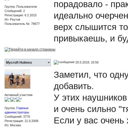
порадовало - пра
Группа: Пользователи
Сообщений: 2
идеально очерчен
Регистрация: 6.2.2015
Из: Реутов
Пользователь №: 79677
верх слышится то
привыкаешь, и буд
20.5.2018, 16:56
Mycroft Holmes
Заметил, что одн
добавить.
У этих наушников
Активный участник
и очень сильно "т
Группа:
Главные
администраторы
Сообщений: 3770
Если у вас очень
Регистрация: 21.9.2008
Из: Москва