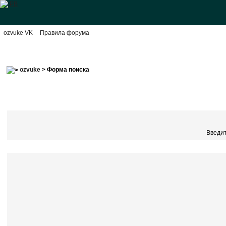
ozvuke VK
Правила форума
ozvuke
> Форма поиска
Введит