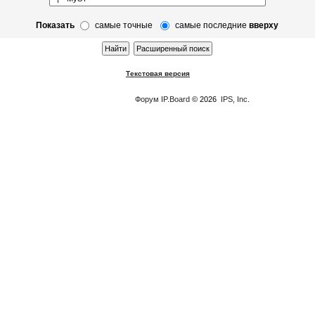
Показать
самые точные
самые последние
вверху
Текстовая версия
Форум
IP.Board
© 2026
IPS, Inc
.