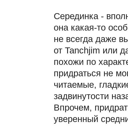
Серединка - вполн
она какая-то осо
не всегда даже в
от Tanchjim или д
похожи по характ
придраться не мог
читаемые, гладк
задвинутости наза
Впрочем, придрат
уверенный средни