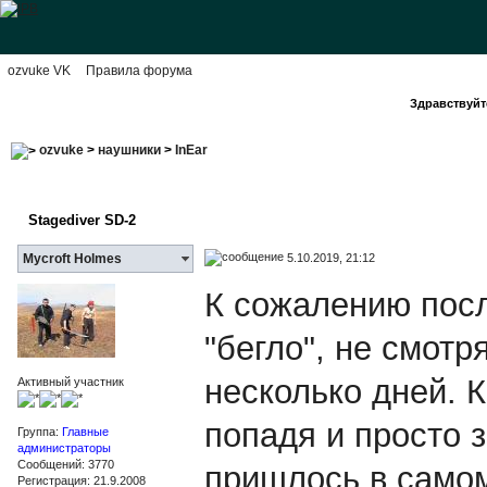
ozvuke VK
Правила форума
Здравствуйте
ozvuke
>
наушники
>
InEar
Stagediver SD-2
5.10.2019, 21:12
Mycroft Holmes
К сожалению пос
"бегло", не смотр
несколько дней. К
Активный участник
попадя и просто 
Группа:
Главные
администраторы
Сообщений: 3770
пришлось в самом
Регистрация: 21.9.2008