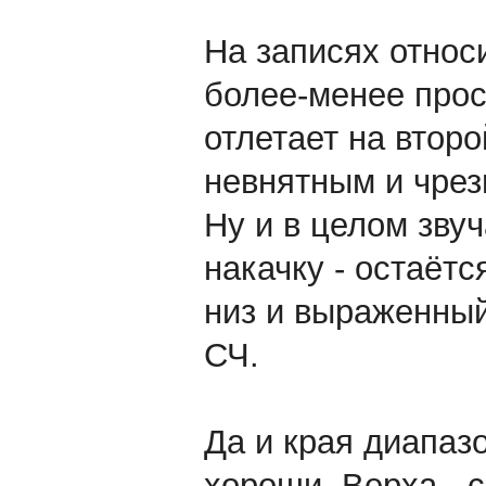
На записях относ
более-менее прос
отлетает на второ
невнятным и чре
Ну и в целом зву
накачку - остаётс
низ и выраженный
СЧ.
Да и края диапазо
хороши. Верха - 