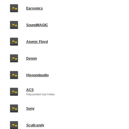
Earsonics
SoundMAGIC
Atomic Floyd
Denon
Hisoundaudio
ACS
Наушники кастомы
Sony
Scullcandy