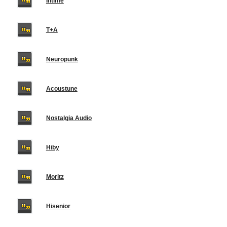
Intime
T+A
Neuropunk
Acoustune
Nostalgia Audio
Hiby
Moritz
Hisenior