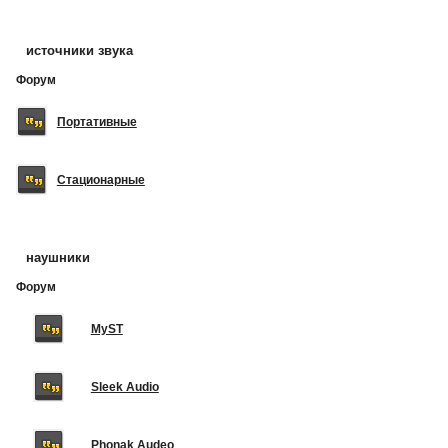
источники звука
Форум
Портативные
Стационарные
наушники
Форум
MyST
Sleek Audio
Phonak Audeo