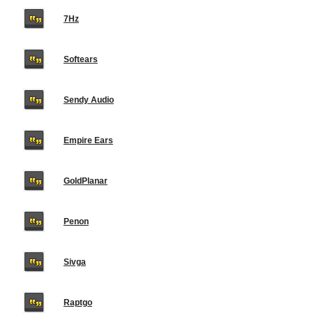
7Hz
Softears
Sendy Audio
Empire Ears
GoldPlanar
Penon
Sivga
Raptgo