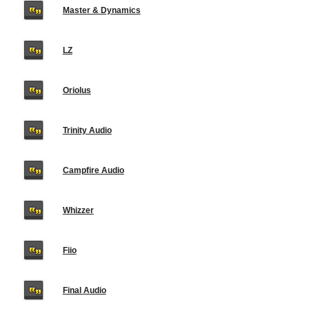
Master & Dynamics
LZ
Oriolus
Trinity Audio
Campfire Audio
Whizzer
Fiio
Final Audio