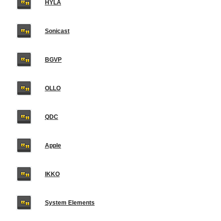
HYLA
Sonicast
BGVP
OLLO
QDC
Apple
IKKO
System Elements