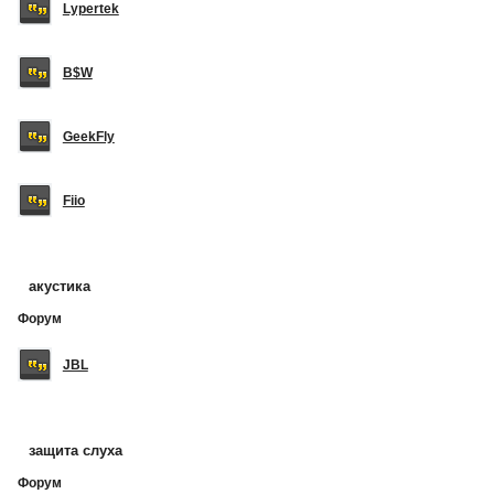
Lypertek
B$W
GeekFly
Fiio
акустика
Форум
JBL
защита слуха
Форум