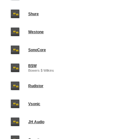
Shure
Westone
SonoCore
B$W
Bowers $ Wilkins
Rudistor
Vsonic
JH Audio