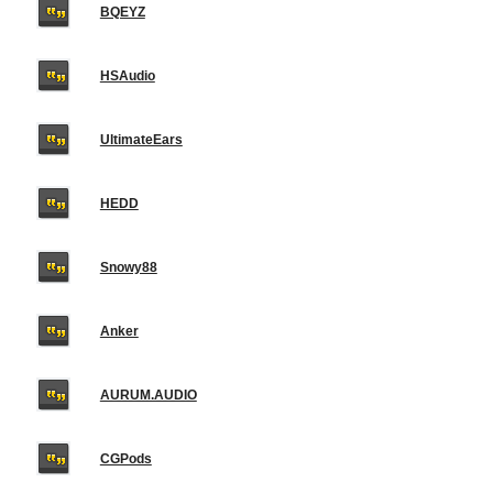
BQEYZ
HSAudio
UltimateEars
HEDD
Snowy88
Anker
AURUM.AUDIO
CGPods