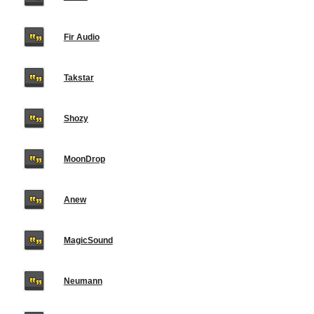
Fir Audio
Takstar
Shozy
MoonDrop
Anew
MagicSound
Neumann