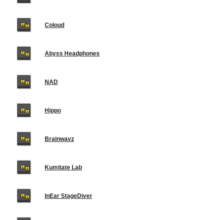
Coloud
Abyss Headphones
NAD
Hippo
Brainwavz
Kumitate Lab
InEar StageDiver