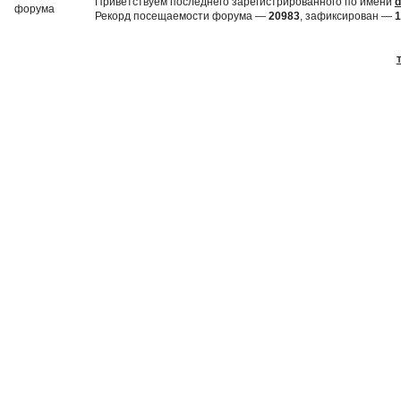
Приветствуем последнего зарегистрированного по имени
d
Рекорд посещаемости форума —
20983
, зафиксирован —
1