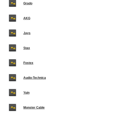
Grado
AKG
Jays
Stax
Fostex
Audio-Technica
Yuin
Monster Cable