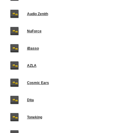
Audio Zenith
NuForce
iBasso
AZLA
Cosmic Ears
Dita
Toneking