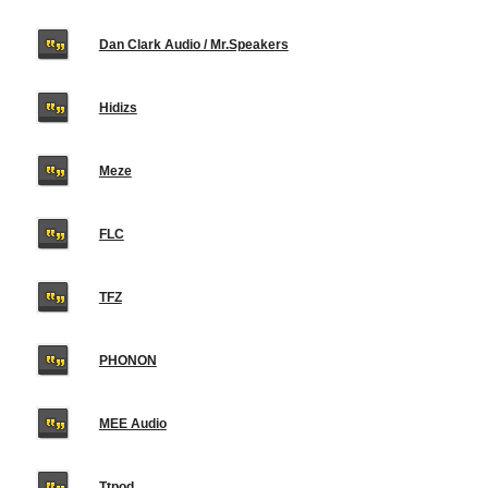
Dan Clark Audio / Mr.Speakers
Hidizs
Meze
FLC
TFZ
PHONON
MEE Audio
Ttpod