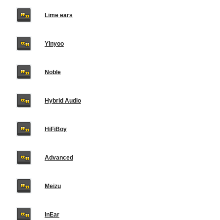
Lime ears
Yinyoo
Noble
Hybrid Audio
HiFiBoy
Advanced
Meizu
InEar