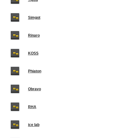
Simgot
Rinaro
KOSS
Phiaton
Obravo
RHA
ice lab