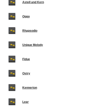
Astell and Kern
Oppo
Rhapsodio
Unique Melody
Fidue
Ostry
Kennerton
Lear