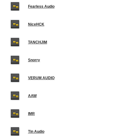
Fearless Audio
NiceHCK
TANCHJIM
Snorry
VERUM AUDIO
AAW
IMR
Tin Audio