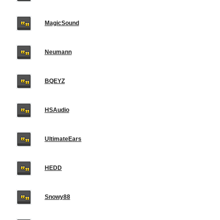
MagicSound
Neumann
BQEYZ
HSAudio
UltimateEars
HEDD
Snowy88