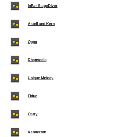
InEar StageDiver
Astell and Kern
Oppo
Rhapsodio
Unique Melody
Fidue
Ostry
Kennerton