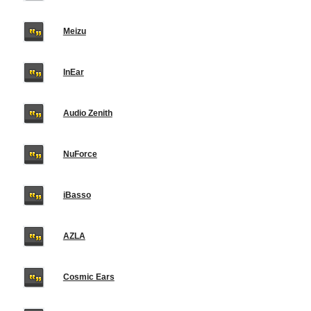
Meizu
InEar
Audio Zenith
NuForce
iBasso
AZLA
Cosmic Ears