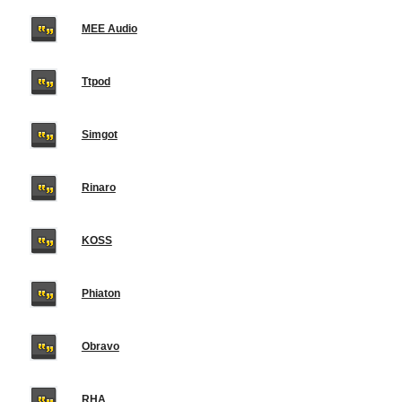
MEE Audio
Ttpod
Simgot
Rinaro
KOSS
Phiaton
Obravo
RHA