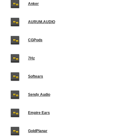
Anker
AURUM.AUDIO
CGPods
7Hz
Softears
Sendy Audio
Empire Ears
GoldPlanar