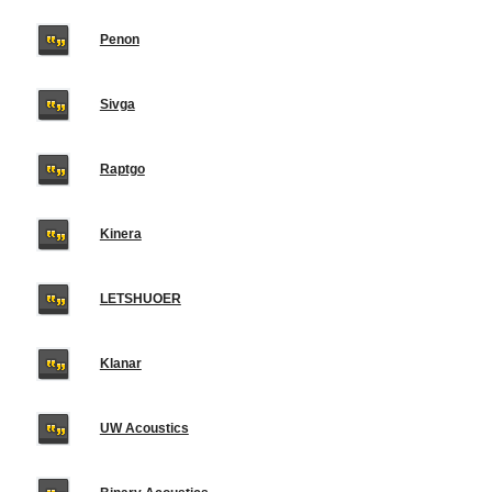
Penon
Sivga
Raptgo
Kinera
LETSHUOER
Klanar
UW Acoustics