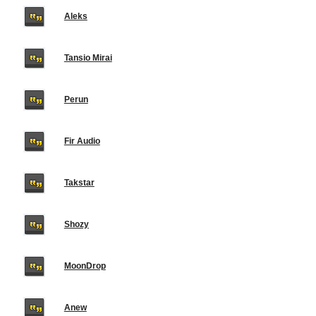
Aleks
Tansio Mirai
Perun
Fir Audio
Takstar
Shozy
MoonDrop
Anew