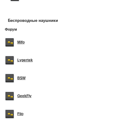
Беспроводные наушники
Форум
Mifo
Lypertek
B$W
GeekFly
Fiio