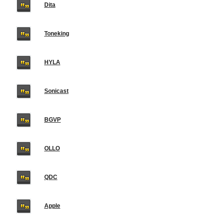
Dita
Toneking
HYLA
Sonicast
BGVP
OLLO
QDC
Apple