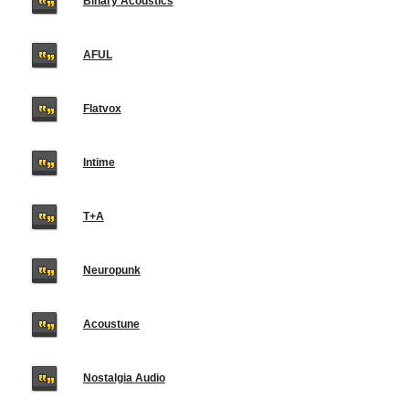
Binary Acoustics
AFUL
Flatvox
Intime
T+A
Neuropunk
Acoustune
Nostalgia Audio