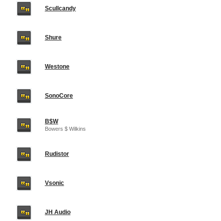
Scullcandy
Shure
Westone
SonoCore
B$W
Bowers $ Wilkins
Rudistor
Vsonic
JH Audio