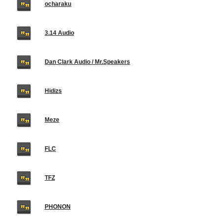
ocharaku
3.14 Audio
Dan Clark Audio / Mr.Speakers
Hidizs
Meze
FLC
TFZ
PHONON