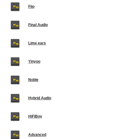
Fiio
Final Audio
Lime ears
Yinyoo
Noble
Hybrid Audio
HiFiBoy
Advanced