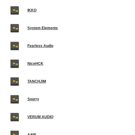
IKKO
System Elements
Fearless Audio
NiceHCK
TANCHJIM
Snorry
VERUM AUDIO
AAW