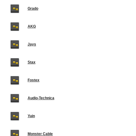
Grado
AKG
Jays
Stax
Fostex
Audio-Technica
Yuin
Monster Cable