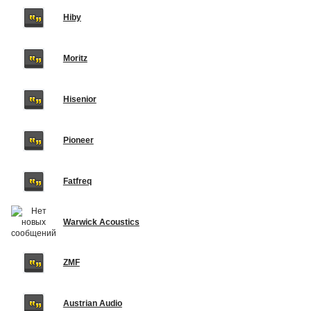
Hiby
Moritz
Hisenior
Pioneer
Fatfreq
Warwick Acoustics
ZMF
Austrian Audio