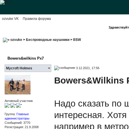
ozvuke VK
Правила форума
Здравствуйте
ozvuke
>
Беспроводные наушники
>
B$W
Bowers&wilkins Px7
3.12.2021, 17:56
Mycroft Holmes
Bowers&Wilkins 
Надо сказать по 
Активный участник
интересная. Хотя
Группа:
Главные
администраторы
Сообщений: 3770
например в метро,
Регистрация: 21.9.2008