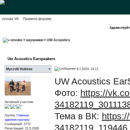
ozvuke VK
Правила форума
Здравствуйте
ozvuke
>
наушники
>
UW Acoustics
Uw Acoustics Earspeakers
9.1.2024, 14:11
Mycroft Holmes
UW Acoustics Ear
Фото:
https://vk.
34182119_301113
Активный участник
Тема в ВК:
https:
Группа:
Главные
администраторы
Сообщений: 3770
34182119_119446
Регистрация: 21.9.2008