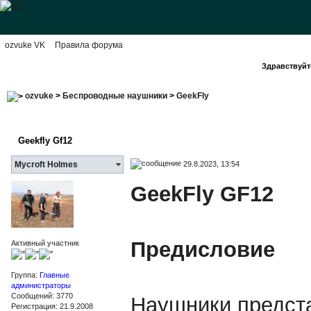
ozvuke VK
Правила форума
Здравствуйте
ozvuke
>
Беспроводные наушники
>
GeekFly
Geekfly Gf12
29.8.2023, 13:54
Mycroft Holmes
GeekFly GF12
Предисловие
Активный участник
Группа:
Главные
администраторы
Сообщений: 3770
Наушники предста
Регистрация: 21.9.2008