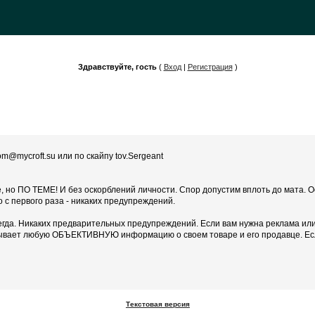
Здравствуйте, гость
(
Вход
|
Регистрация
)
m@mycroft.su или по скайпу tov.Sergeant
те, но ПО ТЕМЕ! И без оскорблений личности. Спор допустим вплоть до мата.
но с первого раза - никаких предупреждений.
егда. Никаких предварительных предупреждений. Если вам нужна реклама или 
казывает любую ОБЪЕКТИВНУЮ информацию о своем товаре и его продавце. Если
Текстовая версия