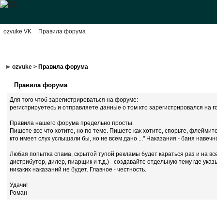
ozvuke VK
Правила форума
ozvuke
> Правила форума
Правила форума
Для того чтоб зарегистрироваться на форуме:
регистрируетесь и отправляете данные о том кто зарегистрировался на ro
Правила нашего форума предельно просты.
Пишете все что хотите, но по теме. Пишете как хотите, спорьте, флейми
кто имеет слух услышали бы, но не всем дано ..." Наказания - баня навеч
Любая попытка спама, скрытой тупой рекламы будет караться раз и на вс
дистрибутор, дилер, пиарщик и т.д.) - создавайте отдельную тему где у
никаких наказаний не будет. Главное - честность.
Удачи!
Роман