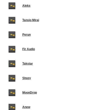
Aleks
Tansio Mirai
Perun
Fir Audio
Takstar
Shozy
MoonDrop
Anew