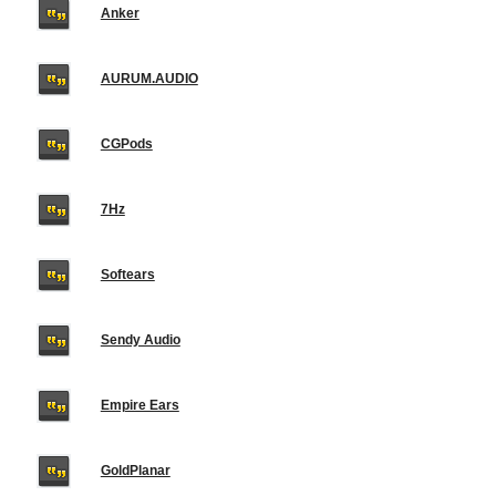
Anker
AURUM.AUDIO
CGPods
7Hz
Softears
Sendy Audio
Empire Ears
GoldPlanar