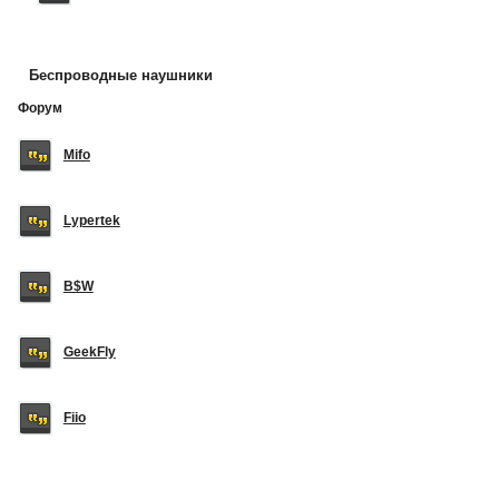
Беспроводные наушники
Форум
Mifo
Lypertek
B$W
GeekFly
Fiio