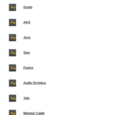
Grado
AKG
Jays
Stax
Fostex
Audio-Technica
Yuin
Monster Cable