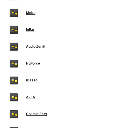
Meizu
InEar
Audio Zenith
NuForce
iBasso
AZLA
Cosmic Ears