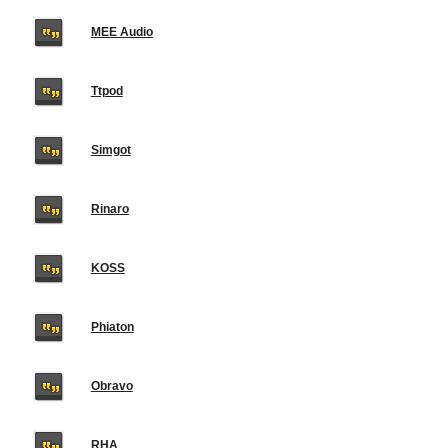
MEE Audio
Ttpod
Simgot
Rinaro
KOSS
Phiaton
Obravo
RHA