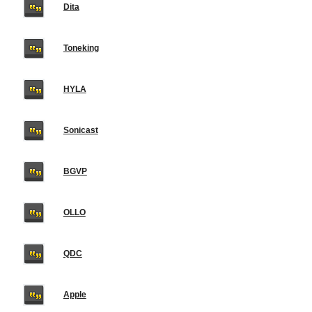
Dita
Toneking
HYLA
Sonicast
BGVP
OLLO
QDC
Apple