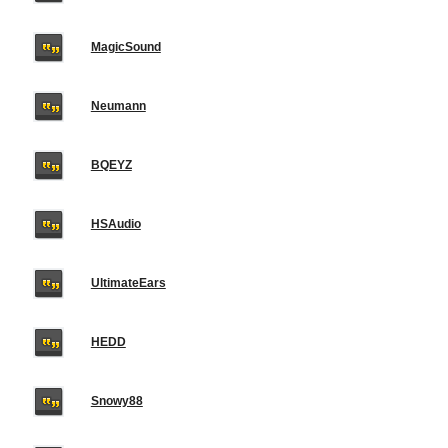
MagicSound
Neumann
BQEYZ
HSAudio
UltimateEars
HEDD
Snowy88