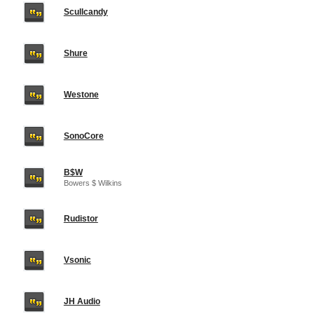
Scullcandy
Shure
Westone
SonoCore
B$W
Bowers $ Wilkins
Rudistor
Vsonic
JH Audio