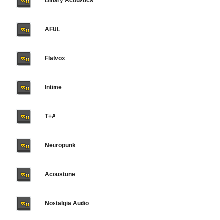
Binary Acoustics
AFUL
Flatvox
Intime
T+A
Neuropunk
Acoustune
Nostalgia Audio