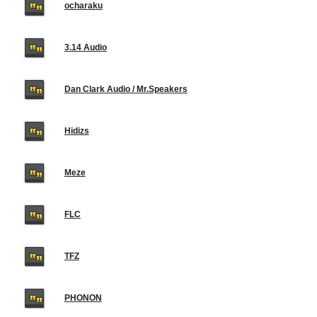
ocharaku
3.14 Audio
Dan Clark Audio / Mr.Speakers
Hidizs
Meze
FLC
TFZ
PHONON