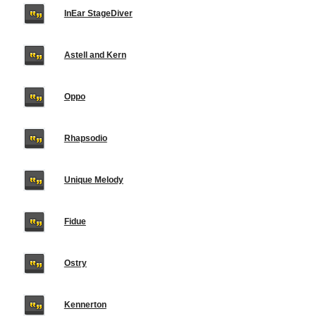
InEar StageDiver
Astell and Kern
Oppo
Rhapsodio
Unique Melody
Fidue
Ostry
Kennerton