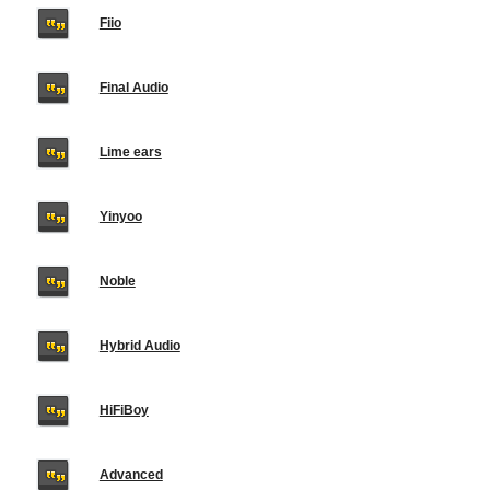
Fiio
Final Audio
Lime ears
Yinyoo
Noble
Hybrid Audio
HiFiBoy
Advanced