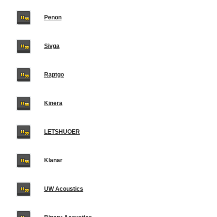
Penon
Sivga
Raptgo
Kinera
LETSHUOER
Klanar
UW Acoustics