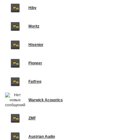
Hiby
Moritz
Hisenior
Pioneer
Fatfreq
Warwick Acoustics
ZMF
Austrian Audio