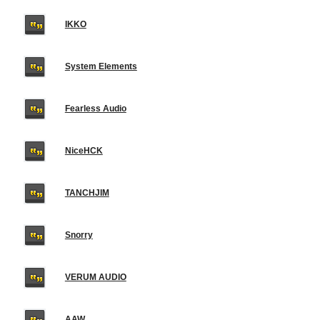
IKKO
System Elements
Fearless Audio
NiceHCK
TANCHJIM
Snorry
VERUM AUDIO
AAW