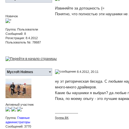
Извиняйте за дотошность (=
Понятно, что полностью эти наушники не 
Новичок
Группа: Пользователи
Сообщений: 8
Регистрация: 8.4.2012
Пользователь №: 78687
8.4.2012, 20:11
Mycroft Holmes
ну эт риторическая беседа. С любыми на
много-много драйверов.
Какие бы наушники я выбрал? да любые п
Пока, по моему опыту - это лучшие вариа
Активный участник
--------------------
Группа:
Главные
Группа ВК
администраторы
Сообщений: 3770