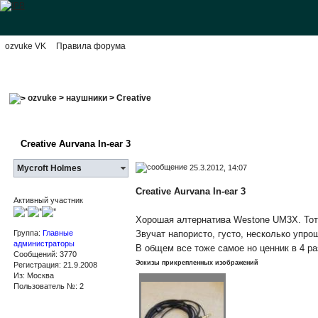
ozvuke VK
Правила форума
ozvuke
>
наушники
>
Creative
Creative Aurvana In-ear 3
25.3.2012, 14:07
Mycroft Holmes
Creative Aurvana In-ear 3
Активный участник
Хорошая алтернатива Westone UM3X. Тот 
Группа:
Главные
Звучат напористо, густо, несколько упро
администраторы
В общем все тоже самое но ценник в 4 р
Сообщений: 3770
Эскизы прикрепленных изображений
Регистрация: 21.9.2008
Из: Москва
Пользователь №: 2