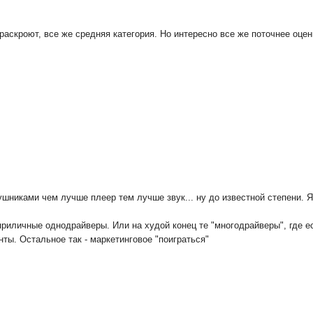
раскроют, все же средняя категория. Но интересно все же поточнее оцен
ушниками чем лучше плеер тем лучше звук... ну до известной степени. 
риличные однодрайверы. Или на худой конец те "многодрайверы", где ес
нты. Остальное так - маркетинговое "поиграться"