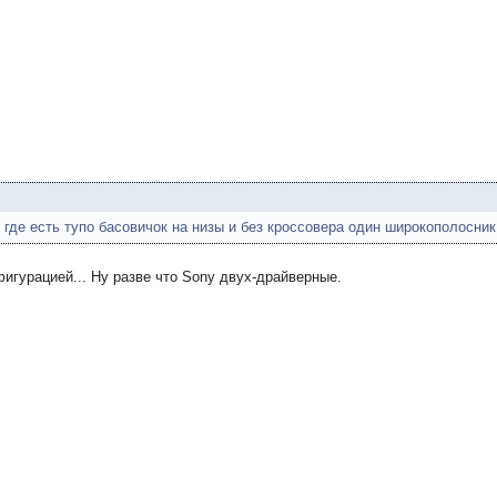
 где есть тупо басовичок на низы и без кроссовера один широкополосник
игурацией... Ну разве что Sony двух-драйверные.