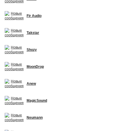
Fir Audio
Takstar
Shozy
MoonDrop
Anew
MagicSound
Neumann