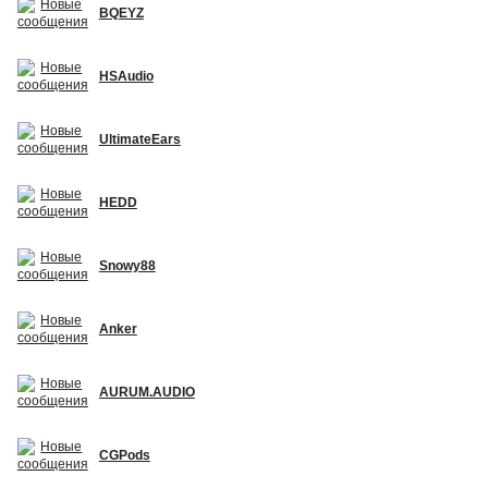
BQEYZ
HSAudio
UltimateEars
HEDD
Snowy88
Anker
AURUM.AUDIO
CGPods