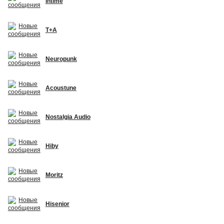
Intime
T+A
Neuropunk
Acoustune
Nostalgia Audio
Hiby
Moritz
Hisenior