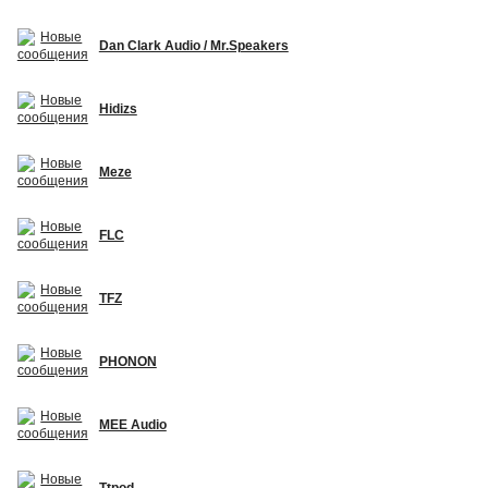
Dan Clark Audio / Mr.Speakers
Hidizs
Meze
FLC
TFZ
PHONON
MEE Audio
Ttpod