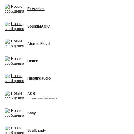
Earsonics
SoundMAGIC
Atomic Floyd
Denon
Hisoundaudio
ACS
Наушники кастомы
Sony
Scullcandy