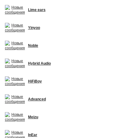
Lime ears
Yinyoo
Noble
Hybrid Audio
HiFiBoy
Advanced
Meizu
InEar