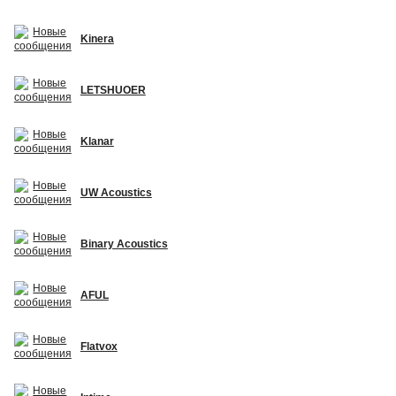
Kinera
LETSHUOER
Klanar
UW Acoustics
Binary Acoustics
AFUL
Flatvox