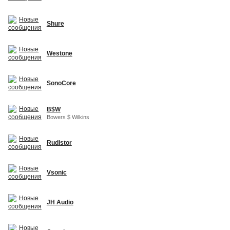
Shure
Westone
SonoCore
B$W
Bowers $ Wilkins
Rudistor
Vsonic
JH Audio