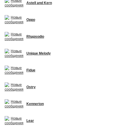
Astell and Kern
Oppo
Rhapsodio
Unique Melody
Fidue
Ostry
Kennerton
Lear