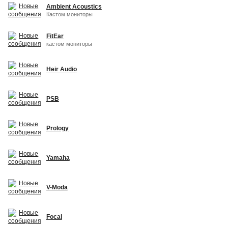
Ambient Acoustics
Кастом мониторы
FitEar
кастом мониторы
Heir Audio
PSB
Prology
Yamaha
V-Moda
Focal