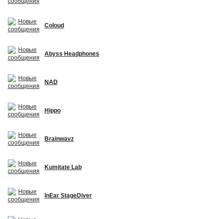
Coloud
Abyss Headphones
NAD
Hippo
Brainwavz
Kumitate Lab
InEar StageDiver