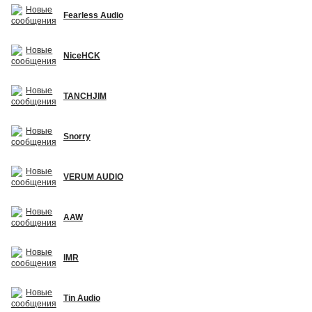
Fearless Audio
NiceHCK
TANCHJIM
Snorry
VERUM AUDIO
AAW
IMR
Tin Audio