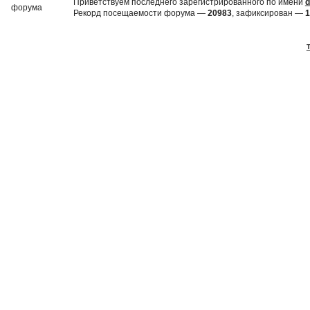
Приветствуем последнего зарегистрированного по имени
d
Рекорд посещаемости форума —
20983
, зафиксирован —
1