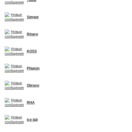
Simgot
Rinaro
KOSS
Phiaton
Obravo
RHA
ice lab