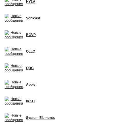
HYLA
Sonicast
BGVP
OLLO
QDC
Apple
IKKO
System Elements