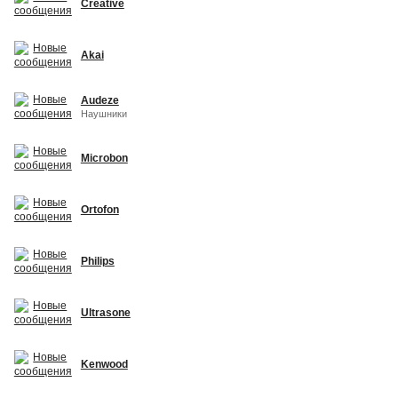
Creative
Akai
Audeze
Наушники
Microbon
Ortofon
Philips
Ultrasone
Kenwood