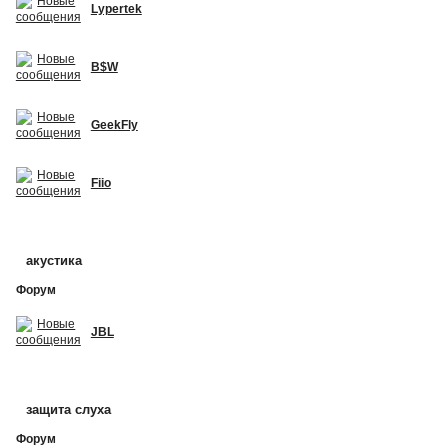
Lypertek
B$W
GeekFly
Fiio
акустика
Форум
JBL
защита слуха
Форум