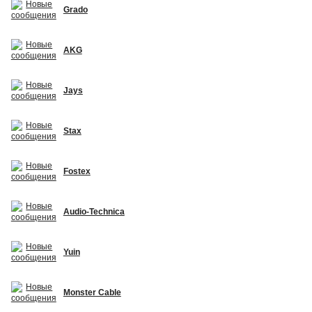
Grado
AKG
Jays
Stax
Fostex
Audio-Technica
Yuin
Monster Cable