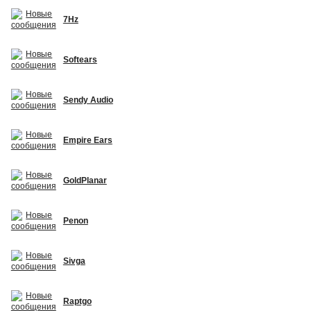
7Hz
Softears
Sendy Audio
Empire Ears
GoldPlanar
Penon
Sivga
Raptgo