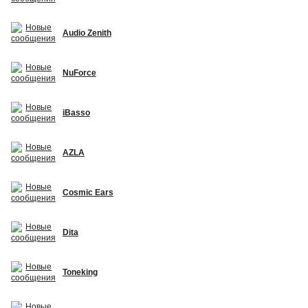
Audio Zenith
NuForce
iBasso
AZLA
Cosmic Ears
Dita
Toneking