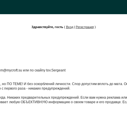
Здравствуйте, гость
(
Вход
|
Регистрация
)
m@mycroft.su или по скайпу tov.Sergeant
те, но ПО ТЕМЕ! И без оскорблений личности. Спор допустим вплоть до мата. 
о с первого раза - никаких предупреждений.
егда. Никаких предварительных предупреждений. Если вам нужна реклама или 
казывает любую ОБЪЕКТИВНУЮ информацию о своем товаре и его продавце. Если