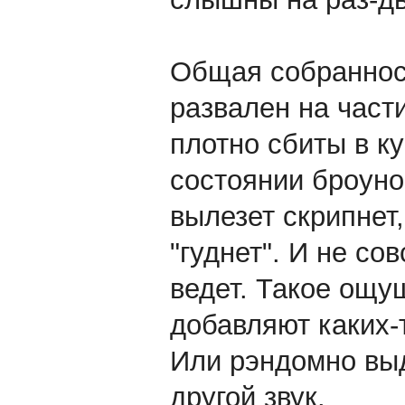
Общая собранность
развален на части
плотно сбиты в ку
состоянии броуно
вылезет скрипнет,
"гуднет". И не со
ведет. Такое ощу
добавляют каких-т
Или рэндомно выд
другой звук.