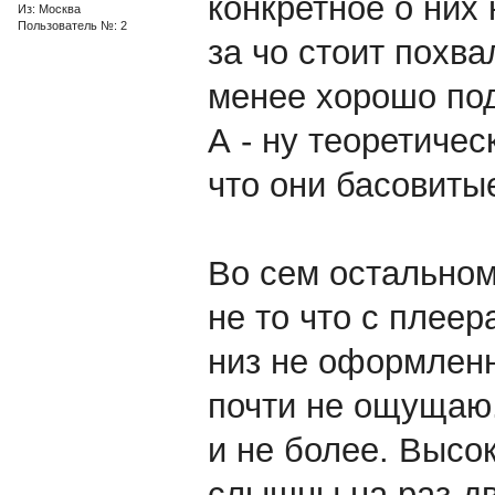
конкретное о них 
Из: Москва
Пользователь №: 2
за чо стоит похва
менее хорошо под
А - ну теоретичес
что они басовитые
Во сем остальном
не то что с плеер
низ не оформленн
почти не ощущаю.
и не более. Высо
слышны на раз-д