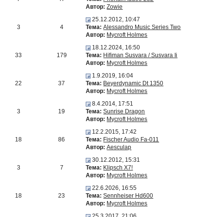
Автор:
Zowie
25.12.2012, 10:47
3
4
Тема:
Alessandro Music Series Two
Автор:
Mycroft Holmes
18.12.2024, 16:50
33
179
Тема:
Hifiman Susvara / Susvara Ii
Автор:
Mycroft Holmes
1.9.2019, 16:04
22
37
Тема:
Beyerdynamic Dt 1350
Автор:
Mycroft Holmes
8.4.2014, 17:51
3
19
Тема:
Sunrise Dragon
Автор:
Mycroft Holmes
12.2.2015, 17:42
18
86
Тема:
Fischer Audio Fa-011
Автор:
Aesculap
30.12.2012, 15:31
3
7
Тема:
Klipsch X7!
Автор:
Mycroft Holmes
22.6.2026, 16:55
18
23
Тема:
Sennheiser Hd600
Автор:
Mycroft Holmes
25.3.2017, 21:06