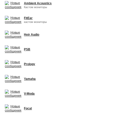
Ambient Acoustics
Кастом мониторы
FitEar
кастом мониторы
Heir Audio
PSB
Prology
Yamaha
V-Moda
Focal