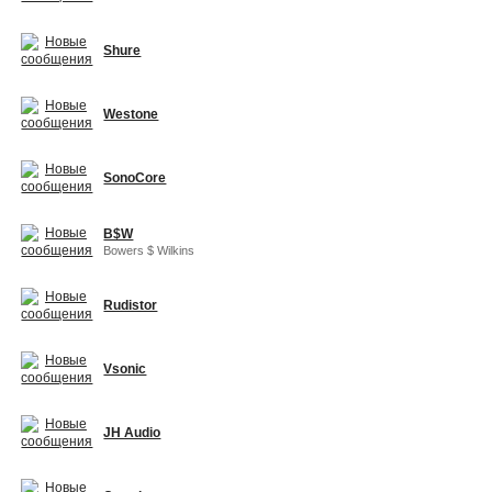
Shure
Westone
SonoCore
B$W
Bowers $ Wilkins
Rudistor
Vsonic
JH Audio