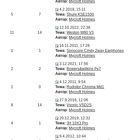
Автор:
Mycroft Holmes
4.2.2018, 15:11
5
7
Тема:
Shure KSE1500
Автор:
Mycroft Holmes
12.10.2022, 22:38
11
14
Тема:
Weston W80 V3
Автор:
Mycroft Holmes
16.11.2011, 17:28
1
1
Тема:
Sonocore Cindy 2way Earphones
Автор:
Mycroft Holmes
3.12.2021, 17:56
2
2
Тема:
Bowers&wilkins Px7
Автор:
Mycroft Holmes
4.12.2011, 9:54
1
0
Тема:
Rudistor Chroma Md1
Автор:
Mycroft Holmes
27.9.2016, 12:06
8
14
Тема:
Vsonic VSD2S
Автор:
Mycroft Holmes
20.12.2019, 12:32
4
1
Тема:
JH 10X3 Pro
Автор:
Mycroft Holmes
9.4.2012, 10:44