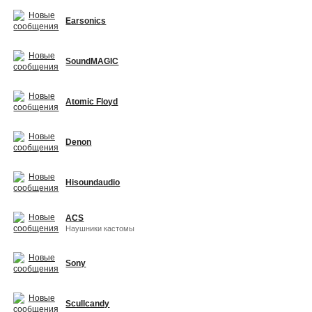
Earsonics
SoundMAGIC
Atomic Floyd
Denon
Hisoundaudio
ACS
Наушники кастомы
Sony
Scullcandy