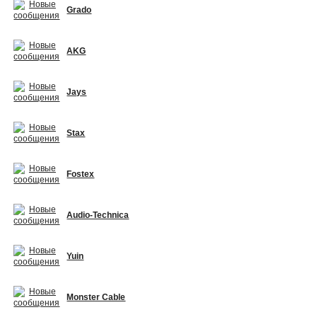
Grado
AKG
Jays
Stax
Fostex
Audio-Technica
Yuin
Monster Cable