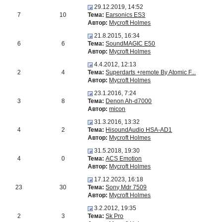
29.12.2019, 14:52
7
10
Тема:
Earsonics ES3
Автор:
Mycroft Holmes
21.8.2015, 16:34
6
6
Тема:
SoundMAGIC E50
Автор:
Mycroft Holmes
4.4.2012, 12:13
2
4
Тема:
Superdarts +remote By Atomic F...
Автор:
Mycroft Holmes
23.1.2016, 7:24
3
8
Тема:
Denon Ah-d7000
Автор:
micon
31.3.2016, 13:32
4
2
Тема:
HisoundAudio HSA-AD1
Автор:
Mycroft Holmes
31.5.2018, 19:30
4
0
Тема:
ACS Emotion
Автор:
Mycroft Holmes
17.12.2023, 16:18
23
30
Тема:
Sony Mdr 7509
Автор:
Mycroft Holmes
3.2.2012, 19:35
2
3
Тема:
Sk Pro