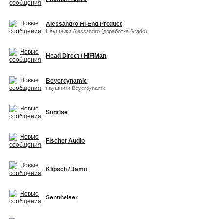
Alessandro Hi-End Product
Наушники Alessandro (доработка Grado)
Head Direct / HiFiMan
Beyerdynamic
наушники Beyerdynamic
Sunrise
Fischer Audio
Klipsch / Jamo
Sennheiser