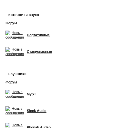
источники звука
Форум
Портативные
Стационарные
наушники
Форум
MyST
Sleek Audio
Phonak Audeo