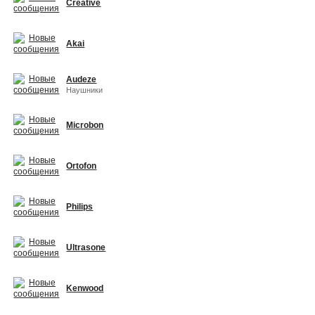
Creative
Akai
Audeze
Наушники
Microbon
Ortofon
Philips
Ultrasone
Kenwood