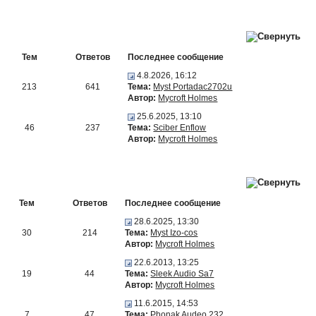
Тем
Ответов
Последнее сообщение
4.8.2026, 16:12
213
641
Тема:
Myst Portadac2702u
Автор:
Mycroft Holmes
25.6.2025, 13:10
46
237
Тема:
Sciber Enflow
Автор:
Mycroft Holmes
Тем
Ответов
Последнее сообщение
28.6.2025, 13:30
30
214
Тема:
Myst Izo-cos
Автор:
Mycroft Holmes
22.6.2013, 13:25
19
44
Тема:
Sleek Audio Sa7
Автор:
Mycroft Holmes
11.6.2015, 14:53
7
47
Тема:
Phonak Audeo 232