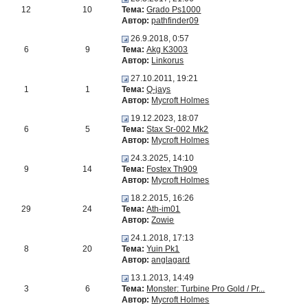
12
10
Тема:
Grado Ps1000
Автор:
pathfinder09
26.9.2018, 0:57
6
9
Тема:
Akg K3003
Автор:
Linkorus
27.10.2011, 19:21
1
1
Тема:
Q-jays
Автор:
Mycroft Holmes
19.12.2023, 18:07
6
5
Тема:
Stax Sr-002 Mk2
Автор:
Mycroft Holmes
24.3.2025, 14:10
9
14
Тема:
Fostex Th909
Автор:
Mycroft Holmes
18.2.2015, 16:26
29
24
Тема:
Ath-im01
Автор:
Zowie
24.1.2018, 17:13
8
20
Тема:
Yuin Pk1
Автор:
anglagard
13.1.2013, 14:49
3
6
Тема:
Monster: Turbine Pro Gold / Pr...
Автор:
Mycroft Holmes