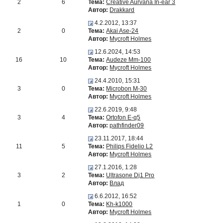
2
6
Тема:
Creative Aurvana In-ear 3
Автор:
Drakkard
4.2.2012, 13:37
2
0
Тема:
Akai Ase-24
Автор:
Mycroft Holmes
12.6.2024, 14:53
16
10
Тема:
Audeze Mm-100
Автор:
Mycroft Holmes
24.4.2010, 15:31
3
0
Тема:
Microbon M-30
Автор:
Mycroft Holmes
22.6.2019, 9:48
3
4
Тема:
Ortofon E-q5
Автор:
pathfinder09
23.11.2017, 18:44
11
5
Тема:
Philips Fidelio L2
Автор:
Mycroft Holmes
27.1.2016, 1:28
3
2
Тема:
Ultrasone Dj1 Pro
Автор:
Влад
6.6.2012, 16:52
1
0
Тема:
Kh-k1000
Автор:
Mycroft Holmes