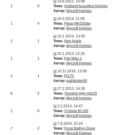
19.8.2012, 14:08
1
0
Тема:
Ambient Acoustics Am2pro
Автор:
Mycroft Holmes
16.5.2014, 11:06
1
4
Тема:
Fitear Mh335dw
Автор:
Mycroft Holmes
15.1.2013, 13:45
1
1
Тема:
Heir Audio
Автор:
Mycroft Holmes
20.1.2013, 12:25
1
1
Тема:
Psb M4u-1
Автор:
Mycroft Holmes
10.11.2016, 13:58
2
1
Тема:
Pl170
Автор:
pathfinder09
27.2.2013, 14:28
6
5
Тема:
Yamaha Hph-mt220
Автор:
Mycroft Holmes
2.2.2013, 14:47
1
0
Тема:
V-moda M-100
Автор:
Mycroft Holmes
7.8.2024, 15:24
7
2
Тема:
Focal Bathys Dune
Автор:
Mycroft Holmes