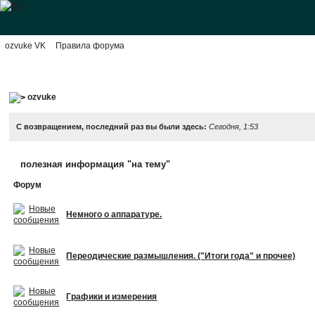
ozvuke VK
Правила форума
ozvuke
С возвращением, последний раз вы были здесь:
Сегодня, 1:53
полезная информация "на тему"
Форум
Немного о аппаратуре.
Переодические размышления. ("Итоги года" и прочее)
Графики и измерения