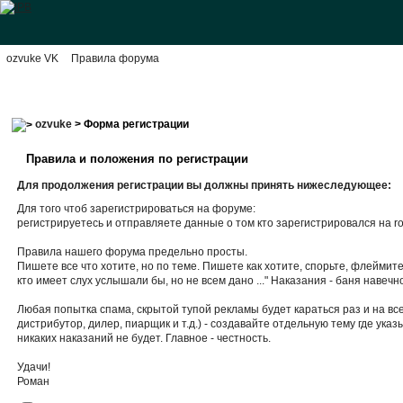
ozvuke VK
Правила форума
ozvuke
> Форма регистрации
Правила и положения по регистрации
Для продолжения регистрации вы должны принять нижеследующее:
Для того чтоб зарегистрироваться на форуме:
регистрируетесь и отправляете данные о том кто зарегистрировался на ro
Правила нашего форума предельно просты.
Пишете все что хотите, но по теме. Пишете как хотите, спорьте, флейми
кто имеет слух услышали бы, но не всем дано ..." Наказания - баня навечн
Любая попытка спама, скрытой тупой рекламы будет караться раз и на вс
дистрибутор, дилер, пиарщик и т.д.) - создавайте отдельную тему где у
никаких наказаний не будет. Главное - честность.
Удачи!
Роман