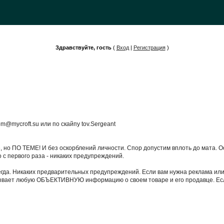
Здравствуйте, гость
(
Вход
|
Регистрация
)
m@mycroft.su или по скайпу tov.Sergeant
те, но ПО ТЕМЕ! И без оскорблений личности. Спор допустим вплоть до мата. 
о с первого раза - никаких предупреждений.
егда. Никаких предварительных предупреждений. Если вам нужна реклама или 
казывает любую ОБЪЕКТИВНУЮ информацию о своем товаре и его продавце. Если