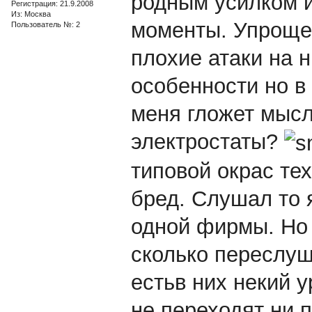
родным усилком и
Регистрация: 21.9.2008
Из: Москва
моменты. Упрощен
Пользователь №: 2
плохие атаки на н
особенности но в
меня гложет мысл
электростаты?
типовой окрас тех
бред. Слушал то 
одной фирмы. Но 
сколько переслуша
естьв них некий 
не переходят ни п