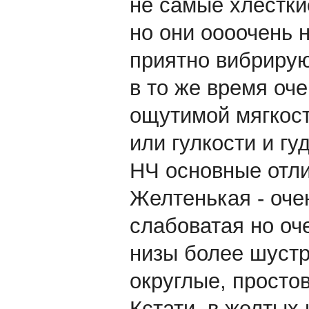
не самые хлестки
но они оооочень 
приятно вибрируют
в то же время оч
ощутимой мягкост
или гулкости и гу
НЧ основные отл
Желтенькая - оче
слабоватая но оч
низы более шустр
округлые, просто
Кстати, в желтых