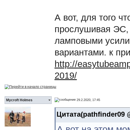
А вот, для того ч
прослушивая ЭС, 
ламповыми усили
вариантами. к прим
http://easytubeamp.
2019/
29.2.2020, 17:45
Mycroft Holmes
Цитата(pathfinder09 @
А вот на этом м