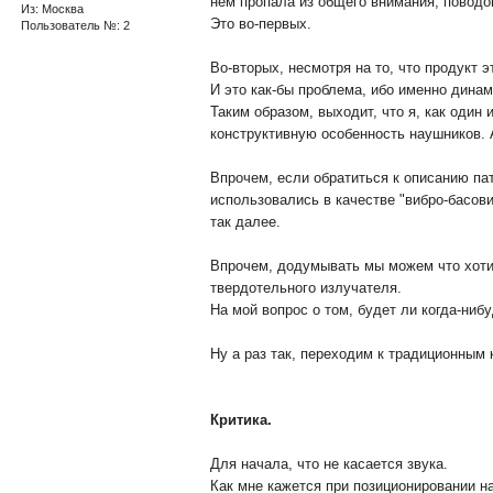
нем пропала из общего внимания, поводо
Из: Москва
Это во-первых.
Пользователь №: 2
Во-вторых, несмотря на то, что продукт 
И это как-бы проблема, ибо именно дина
Таким образом, выходит, что я, как один
конструктивную особенность наушников. 
Впрочем, если обратиться к описанию пат
использовались в качестве "вибро-басови
так далее.
Впрочем, додумывать мы можем что хотим
твердотельного излучателя.
На мой вопрос о том, будет ли когда-ни
Ну а раз так, переходим к традиционным 
Критика.
Для начала, что не касается звука.
Как мне кажется при позиционировании на