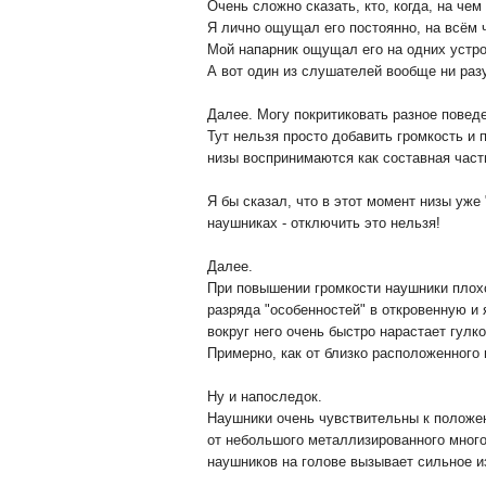
Очень сложно сказать, кто, когда, на че
Я лично ощущал его постоянно, на всём 
Мой напарник ощущал его на одних устро
А вот один из слушателей вообще ни разу
Далее. Могу покритиковать разное поведе
Тут нельзя просто добавить громкость и п
низы воспринимаются как составная часть
Я бы сказал, что в этот момент низы уж
наушниках - отключить это нельзя!
Далее.
При повышении громкости наушники плохо
разряда "особенностей" в откровенную и
вокруг него очень быстро нарастает гулк
Примерно, как от близко расположенного 
Ну и напоследок.
Наушники очень чувствительны к положе
от небольшого металлизированного мног
наушников на голове вызывает сильное и