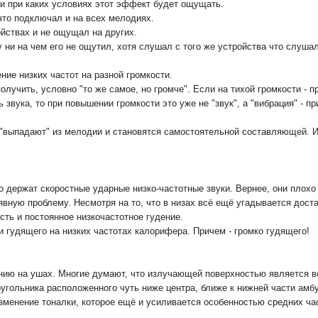
м и при каких условиях этот эффект будет ощущать.
что подключал и на всех мелодиях.
йствах и не ощущал на других.
 ни на чем его не ощутил, хотя слушал с того же устройства что слушал
ние низких частот на разной громкости.
олучить, условно "то же самое, но громче". Если на тихой громкости - 
 звука, то при повышении громкости это уже не "звук", а "вибрация" - п
е "выпадают" из мелодии и становятся самостоятельной составляющей. 
 держат скоростные ударные низко-частотные звуки. Вернее, они плохо 
 явную проблему. Несмотря на то, что в низах всё ещё угадывается дост
ость и постоянное низкочастотное гудение.
и гудящего на низких частотах калорифера. Причем - громко гудящего!
нию на ушах. Многие думают, что излучающей поверхностью является в
оугольника расположенного чуть ниже центра, ближе к нижней части а
зменение тоналки, которое ещё и усиливается особенностью средних час