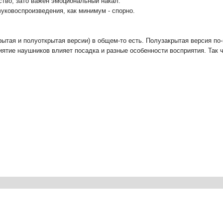
ество, зато важен эмоциональный накал.
вуковоспроизведения, как минимум - спорно.
тая и полуоткрытая версии) в общем-то есть. Полузакрытая версия по-
иятие наушников влияет посадка и разные особенности восприятия. Так 