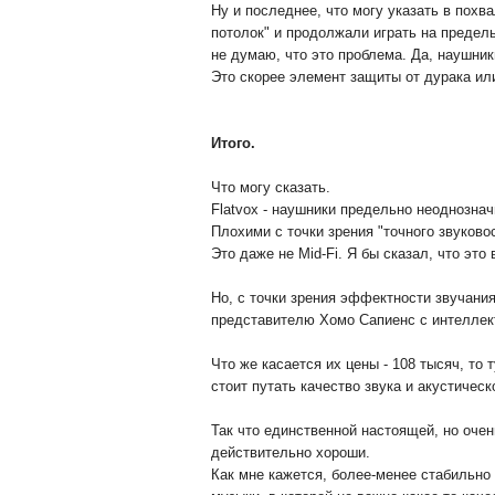
Ну и последнее, что могу указать в похв
потолок" и продолжали играть на предел
не думаю, что это проблема. Да, наушни
Это скорее элемент защиты от дурака ил
Итого.
Что могу сказать.
Flatvox - наушники предельно неоднозна
Плохими с точки зрения "точного звуково
Это даже не Mid-Fi. Я бы сказал, что это
Но, с точки зрения эффектности звучани
представителю Хомо Сапиенс с интеллект
Что же касается их цены - 108 тысяч, то 
стоит путать качество звука и акустическ
Так что единственной настоящей, но очен
действительно хороши.
Как мне кажется, более-менее стабильно 