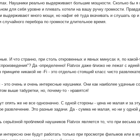
алах. Наушники реально выдерживают большие мощности. Сколько бы я не
ьном для себя уровне и плевать хотели на вашу ручку громкости. Правд
ки выдерживают много мощи, но нафиг её туда вкачивать и слушать ор и
и случайного перебора по громкости длительное время.
чные. И что странно, при столь откровенных и явных минусах я, по как
спроизведения"? Да -определенно! Flatvox даже близко не лежат с идеей
 в принципе никакой не -Fi - это отдельно стоящий класс чисто развлекат
я - это очень и очень интересные наушники. Они как наиболее удачные 
ом выше табуретки, но, почему-то - нравятся!
тут опять же не все однозначно. С одной стороны - цена не малая и за э
ое развлечение. Это разные задачи. Да - сумма не малая, но ни у одной 
ь серьёзной проблемой наушников Flatvox является то, что при весьма 
и интересно они будут работать только при просмотре фильмов или в иг