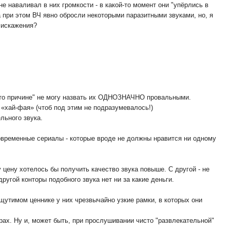
 наваливал в них громкости - в какой-то момент они "упёрлись в
а при этом ВЧ явно обросли некоторыми паразитными звуками, но, я
 искажения?
ой-то причине" не могу назвать их ОДНОЗНАЧНО провальными.
 «хай-фая» (чтоб под этим не подразумевалось!)
ельного звука.
современные сериалы - которые вроде не должны нравится ни одному
ту цену хотелось бы получить качество звука повыше. С другой - не
другой конторы подобного звука нет ни за какие деньги.
ощутимом ценнике у них чрезвычайно узкие рамки, в которых они
рах. Ну и, может быть, при прослушивании чисто "развлекательной"