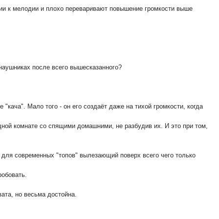
дии к мелодии и плохо переваривают повышение громкости выше
 наушниках после всего вышесказанного?
"кача". Мало того - он его создаёт даже на тихой громкости, когда
ной комнате со спящими домашними, не разбудив их. И это при том,
й для современных "топов" вылезающий поверх всего чего только
робовать.
вата, но весьма достойна.