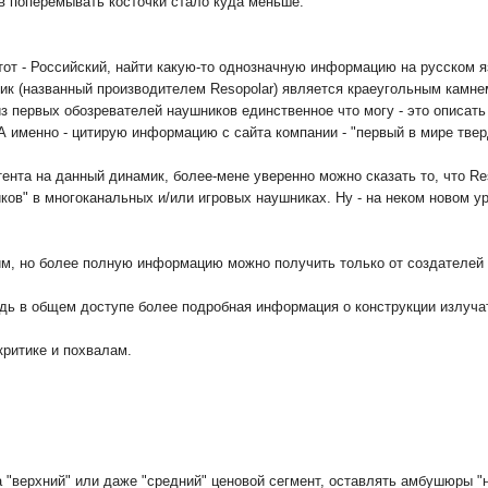
в поперемывать косточки стало куда меньше.
этот - Российский, найти какую-то однозначную информацию на русском 
мик (названный производителем Resopolar) является краеугольным камн
 из первых обозревателей наушников единственное что могу - это описат
А именно - цитирую информацию с сайта компании - "первый в мире тве
ента на данный динамик, более-мене уверенно можно сказать то, что Res
ков" в многоканальных и/или игровых наушниках. Ну - на неком новом у
, но более полную информацию можно получить только от создателей Fl
будь в общем доступе более подробная информация о конструкции излуча
критике и похвалам.
 "верхний" или даже "средний" ценовой сегмент, оставлять амбушюры "н