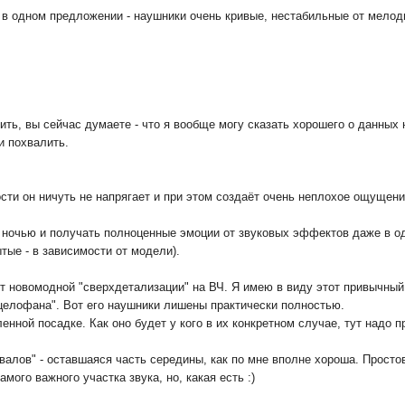
 в одном предложении - наушники очень кривые, нестабильные от мело
жить, вы сейчас думаете - что я вообще могу сказать хорошего о данных
 и похвалить.
ти он ничуть не напрягает и при этом создаёт очень неплохое ощущение 
 ночью и получать полноценные эмоции от звуковых эффектов даже в од
тые - в зависимости от модели).
нет новомодной "сверхдетализации" на ВЧ. Я имею в виду этот привычны
"целофана". Вот его наушники лишены практически полностью.
енной посадке. Как оно будет у кого в их конкретном случае, тут надо п
валов" - оставшаяся часть середины, как по мне вполне хороша. Просто
амого важного участка звука, но, какая есть :)