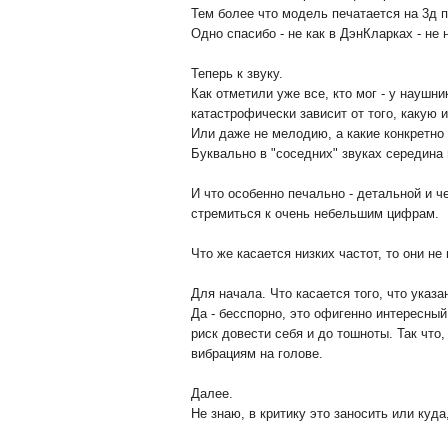
Тем более что модель печатается на 3д 
Одно спасибо - не как в ДэнКларках - не
Теперь к звуку.
Как отметили уже все, кто мог - у наушн
катастрофически зависит от того, какую
Или даже не мелодию, а какие конкретн
Буквально в "соседних" звуках середина 
И что особенно печально - детальной и ч
стремиться к очень небельшим цифрам.
Что же касается низких частот, то они 
Для начала. Что касается того, что указа
Да - бесспорно, это офигенно интересны
риск довести себя и до тошноты. Так что
вибрациям на голове.
Далее.
Не знаю, в критику это заносить или ку