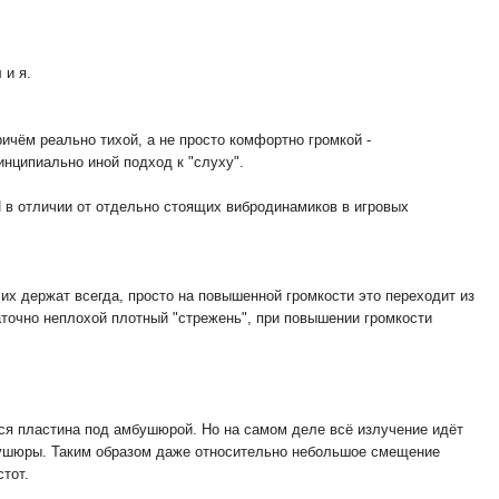
 и я.
причём реально тихой, а не просто комфортно громкой -
ринципиально иной подход к "слуху".
И в отличии от отдельно стоящих вибродинамиков в игровых
их держат всегда, просто на повышенной громкости это переходит из
аточно неплохой плотный "стрежень", при повышении громкости
ся пластина под амбушюрой. Но на самом деле всё излучение идёт
мбушюры. Таким образом даже относительно небольшое смещение
тот.