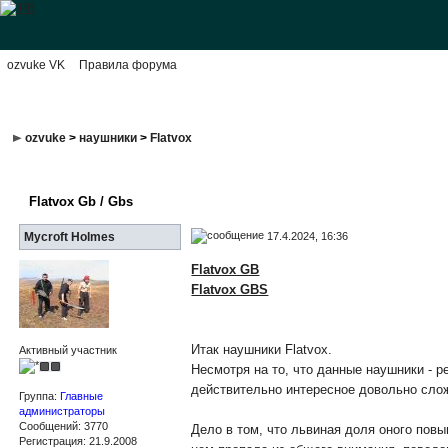
ozvuke VK
Правила форума
ozvuke
>
наушники
>
Flatvox
Flatvox Gb / Gbs
17.4.2024, 16:36
Mycroft Holmes
Flatvox GB
Flatvox GBS
Итак наушники Flatvox.
Активный участник
Несмотря на то, что данные наушники - р
действительно интересное довольно сло
Группа:
Главные
администраторы
Сообщений: 3770
Дело в том, что львиная доля оного повы
Регистрация: 21.9.2008