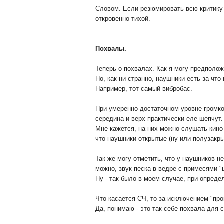
Словом. Если резюмировать всю критику
откровенно тихой.
Похвалы.
Теперь о похвалах. Как я могу предполо
Но, как ни странно, наушники есть за что
Например, тот самый вибробас.
При умеренно-достаточном уровне громкос
середина и верх практически еле шепчут.
Мне кажется, на них можно слушать кино
что наушники открытые (ну или полузакры
Так же могу отметить, что у наушников 
можно, звук песка в ведре с примесями 
Ну - так было в моем случае, при определ
Что касается СЧ, то за исключением "про
Да, понимаю - это так себе похвала для с