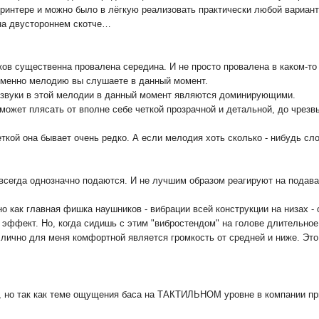
принтере и можно было в лёгкую реализовать практически любой вариант
 на двустороннем скотче…
иков существенна провалена середина. И не просто провалена в каком-то
 именно мелодию вы слушаете в данный момент.
о звуки в этой мелодии в данный момент являются доминирующими.
может плясать от вполне себе четкой прозрачной и детальной, до чрезвыч
еткой она бывает очень редко. А если мелодия хоть сколько - нибудь с
не всегда однозначно подаются. И не лучшим образом реагируют на пода
но как главная фишка наушников - вибрации всей конструкции на низах - 
й эффект. Но, когда сидишь с этим "вибростендом" на голове длительное
, лично для меня комфортной является громкость от средней и ниже. Это 
да, но так как теме ощущения баса на ТАКТИЛЬНОМ уровне в компании пр