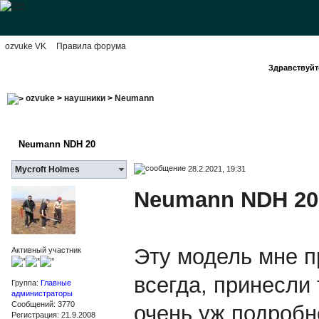
ozvuke VK
Правила форума
Здравствуйте
ozvuke
>
наушники
>
Neumann
Neumann NDH 20
28.2.2021, 19:31
Mycroft Holmes
Neumann NDH 20
Эту модель мне п
Активный участник
всегда, принесли 
Группа:
Главные
администраторы
Сообщений: 3770
очень уж подробн
Регистрация: 21.9.2008