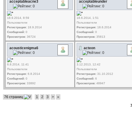
acceptableacne3
acceptableunder
18.9.2014, 8:59
18.6.2014, 1:51
Пользователи
Пользователи
Регистрация:
18.9.2014
Регистрация:
18.6.2014
Сообщений:
0
Сообщений:
0
Просмотров:
36724
Просмотров:
35813
acousticenigma6
acteon
6.8.2014, 11:41
3.12.2013, 12:42
Пользователи
Пользователи
Регистрация:
6.8.2014
Регистрация:
31.10.2012
Сообщений:
0
Сообщений:
6
Просмотров:
33892
Просмотров:
48947
76 страниц
1
2
3
>
»