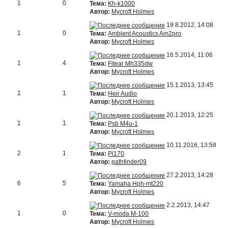
1
0
Тема:
Kh-k1000
Автор:
Mycroft Holmes
19.8.2012, 14:08
1
0
Тема:
Ambient Acoustics Am2pro
Автор:
Mycroft Holmes
16.5.2014, 11:06
1
4
Тема:
Fitear Mh335dw
Автор:
Mycroft Holmes
15.1.2013, 13:45
1
1
Тема:
Heir Audio
Автор:
Mycroft Holmes
20.1.2013, 12:25
1
1
Тема:
Psb M4u-1
Автор:
Mycroft Holmes
10.11.2016, 13:58
2
1
Тема:
Pl170
Автор:
pathfinder09
27.2.2013, 14:28
6
5
Тема:
Yamaha Hph-mt220
Автор:
Mycroft Holmes
2.2.2013, 14:47
1
0
Тема:
V-moda M-100
Автор:
Mycroft Holmes