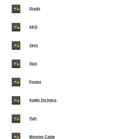
Grado
AKG
Jays
Stax
Fostex
Audio-Technica
Yuin
Monster Cable