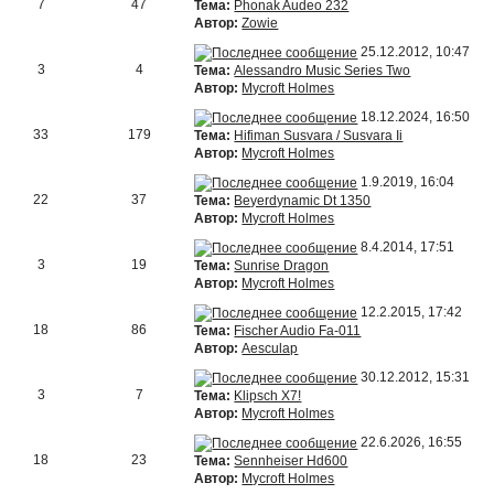
7
47
Тема:
Phonak Audeo 232
Автор:
Zowie
25.12.2012, 10:47
3
4
Тема:
Alessandro Music Series Two
Автор:
Mycroft Holmes
18.12.2024, 16:50
33
179
Тема:
Hifiman Susvara / Susvara Ii
Автор:
Mycroft Holmes
1.9.2019, 16:04
22
37
Тема:
Beyerdynamic Dt 1350
Автор:
Mycroft Holmes
8.4.2014, 17:51
3
19
Тема:
Sunrise Dragon
Автор:
Mycroft Holmes
12.2.2015, 17:42
18
86
Тема:
Fischer Audio Fa-011
Автор:
Aesculap
30.12.2012, 15:31
3
7
Тема:
Klipsch X7!
Автор:
Mycroft Holmes
22.6.2026, 16:55
18
23
Тема:
Sennheiser Hd600
Автор:
Mycroft Holmes