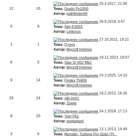
25.3.2017, 21:06
12
10
Тема:
Grado Ps1000
Автор:
pathfinder09
26.9.2018, 0:57
6
9
Тема:
Akg K3003
Автор:
Linkorus
27.10.2011, 19:21
1
1
Тема:
Q-jays
Автор:
Mycroft Holmes
19.12.2023, 18:07
6
5
Тема:
Stax Sr-002 Mk2
Автор:
Mycroft Holmes
24.3.2025, 14:10
9
14
Тема:
Fostex Th909
Автор:
Mycroft Holmes
18.2.2015, 16:26
29
24
Тема:
Ath-im01
Автор:
Zowie
24.1.2018, 17:13
8
20
Тема:
Yuin Pk1
Автор:
anglagard
13.1.2013, 14:49
3
6
Тема:
Monster: Turbine Pro Gold / Pr...