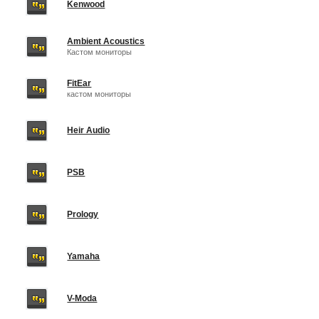
Kenwood
Ambient Acoustics
Кастом мониторы
FitEar
кастом мониторы
Heir Audio
PSB
Prology
Yamaha
V-Moda