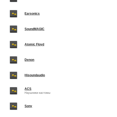
Earsonics
SoundMAGIC
Atomic Floyd
Denon
Hisoundaudio
ACS
Наушники кастомы
Sony