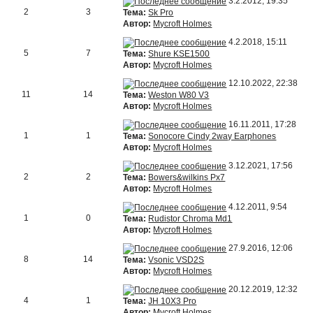
3.2.2012, 19:35
2
3
Тема:
Sk Pro
Автор:
Mycroft Holmes
4.2.2018, 15:11
5
7
Тема:
Shure KSE1500
Автор:
Mycroft Holmes
12.10.2022, 22:38
11
14
Тема:
Weston W80 V3
Автор:
Mycroft Holmes
16.11.2011, 17:28
1
1
Тема:
Sonocore Cindy 2way Earphones
Автор:
Mycroft Holmes
3.12.2021, 17:56
2
2
Тема:
Bowers&wilkins Px7
Автор:
Mycroft Holmes
4.12.2011, 9:54
1
0
Тема:
Rudistor Chroma Md1
Автор:
Mycroft Holmes
27.9.2016, 12:06
8
14
Тема:
Vsonic VSD2S
Автор:
Mycroft Holmes
20.12.2019, 12:32
4
1
Тема:
JH 10X3 Pro
Автор:
Mycroft Holmes