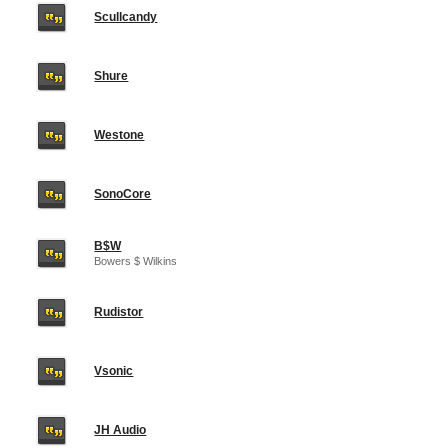
Scullcandy
Shure
Westone
SonoCore
B$W
Bowers $ Wilkins
Rudistor
Vsonic
JH Audio