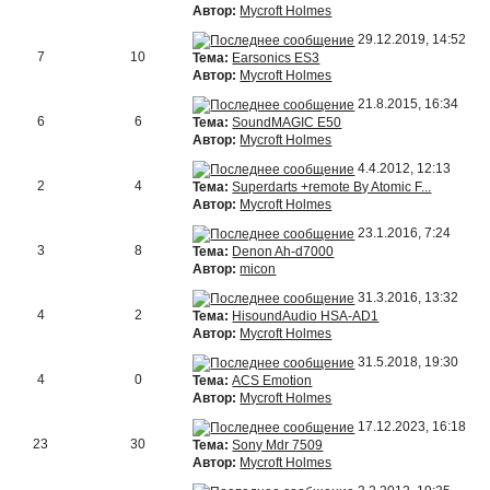
Автор:
Mycroft Holmes
29.12.2019, 14:52
7
10
Тема:
Earsonics ES3
Автор:
Mycroft Holmes
21.8.2015, 16:34
6
6
Тема:
SoundMAGIC E50
Автор:
Mycroft Holmes
4.4.2012, 12:13
2
4
Тема:
Superdarts +remote By Atomic F...
Автор:
Mycroft Holmes
23.1.2016, 7:24
3
8
Тема:
Denon Ah-d7000
Автор:
micon
31.3.2016, 13:32
4
2
Тема:
HisoundAudio HSA-AD1
Автор:
Mycroft Holmes
31.5.2018, 19:30
4
0
Тема:
ACS Emotion
Автор:
Mycroft Holmes
17.12.2023, 16:18
23
30
Тема:
Sony Mdr 7509
Автор:
Mycroft Holmes