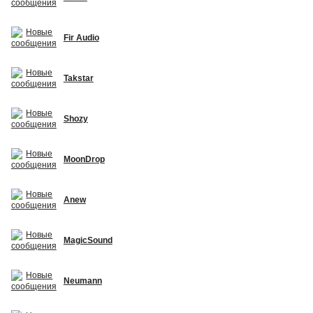
Fir Audio
Takstar
Shozy
MoonDrop
Anew
MagicSound
Neumann