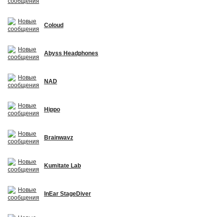
Coloud
Abyss Headphones
NAD
Hippo
Brainwavz
Kumitate Lab
InEar StageDiver