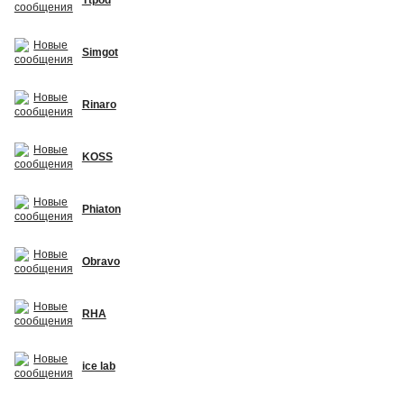
Simgot
Rinaro
KOSS
Phiaton
Obravo
RHA
ice lab