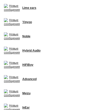
Lime ears
Yinyoo
Noble
Hybrid Audio
HiFiBoy
Advanced
Meizu
InEar