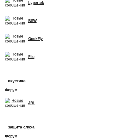
Lypertek
B$W
GeekFly
Fiio
акустика
Форум
JBL
защита слуха
Форум