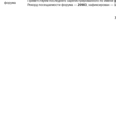
Приветствуем последнего зарегистрированного по имени
d
Рекорд посещаемости форума —
20983
, зафиксирован —
1