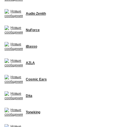
Audio Zenith
NuForce
iBasso
AZLA
Cosmic Ears
Dita
Toneking