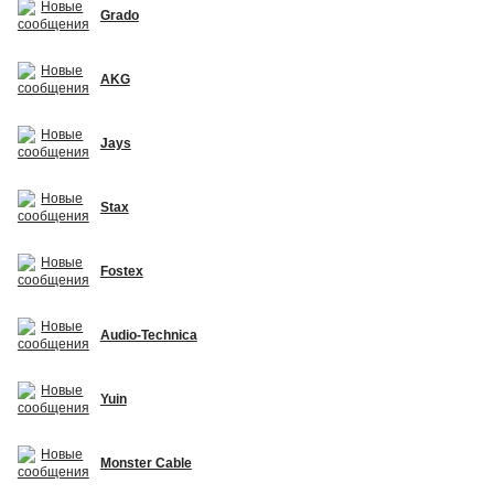
Grado
AKG
Jays
Stax
Fostex
Audio-Technica
Yuin
Monster Cable