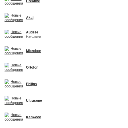
Creative
Akai
Audeze
Наушники
Microbon
Ortofon
Philips
Ultrasone
Kenwood