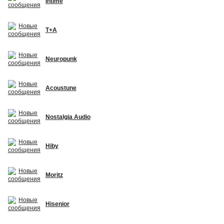
Intime
T+A
Neuropunk
Acoustune
Nostalgia Audio
Hiby
Moritz
Hisenior