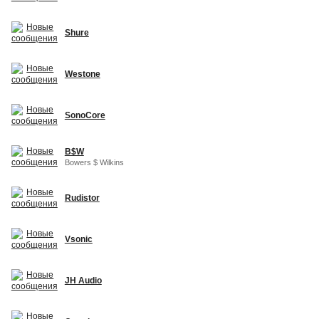
Shure
Westone
SonoCore
B$W
Bowers $ Wilkins
Rudistor
Vsonic
JH Audio