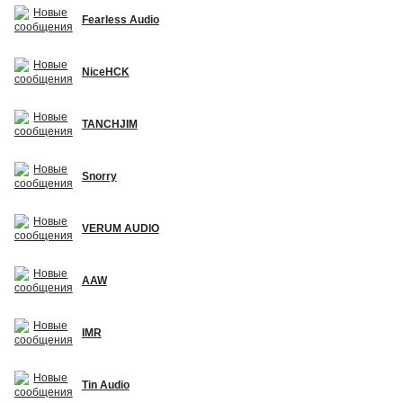
Fearless Audio
NiceHCK
TANCHJIM
Snorry
VERUM AUDIO
AAW
IMR
Tin Audio