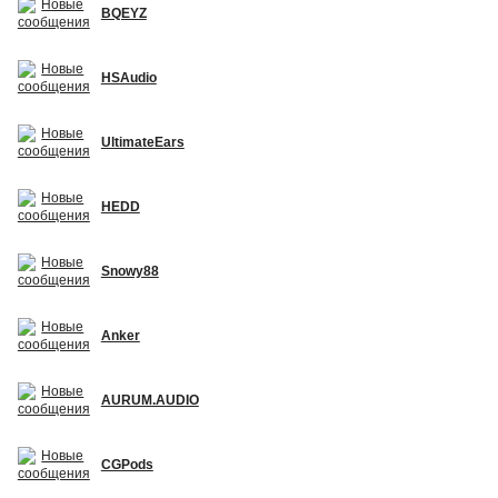
BQEYZ
HSAudio
UltimateEars
HEDD
Snowy88
Anker
AURUM.AUDIO
CGPods