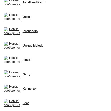
Astell and Kern
Oppo
Rhapsodio
Unique Melody
Fidue
Ostry
Kennerton
Lear