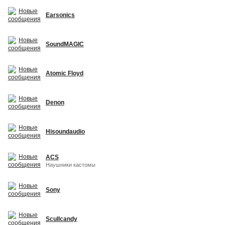
Earsonics
SoundMAGIC
Atomic Floyd
Denon
Hisoundaudio
ACS
Наушники кастомы
Sony
Scullcandy