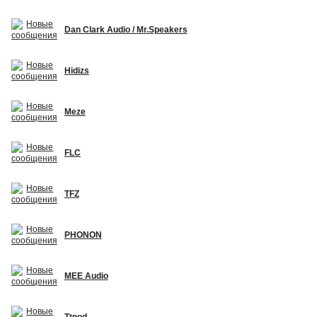
Dan Clark Audio / Mr.Speakers
Hidizs
Meze
FLC
TFZ
PHONON
MEE Audio
Ttpod