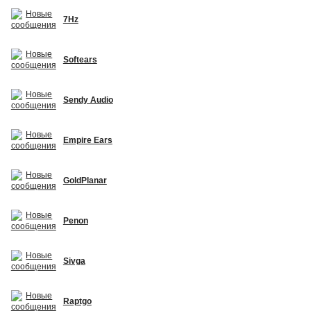
7Hz
Softears
Sendy Audio
Empire Ears
GoldPlanar
Penon
Sivga
Raptgo