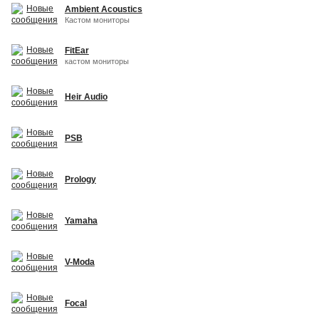
Ambient Acoustics
Кастом мониторы
FitEar
кастом мониторы
Heir Audio
PSB
Prology
Yamaha
V-Moda
Focal