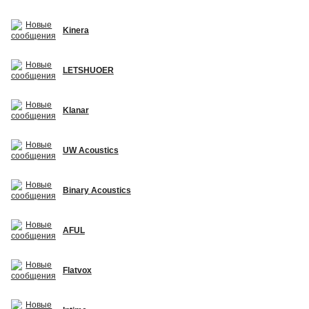
Kinera
LETSHUOER
Klanar
UW Acoustics
Binary Acoustics
AFUL
Flatvox