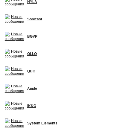
HYLA
Sonicast
BGVP
OLLO
QDC
Apple
IKKO
System Elements