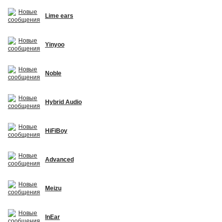
Lime ears
Yinyoo
Noble
Hybrid Audio
HiFiBoy
Advanced
Meizu
InEar