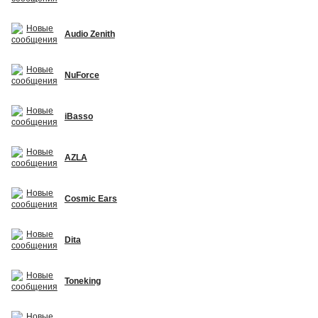
Audio Zenith
NuForce
iBasso
AZLA
Cosmic Ears
Dita
Toneking