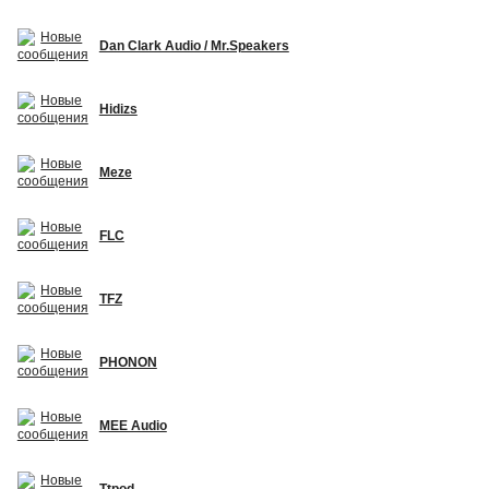
Dan Clark Audio / Mr.Speakers
Hidizs
Meze
FLC
TFZ
PHONON
MEE Audio
Ttpod