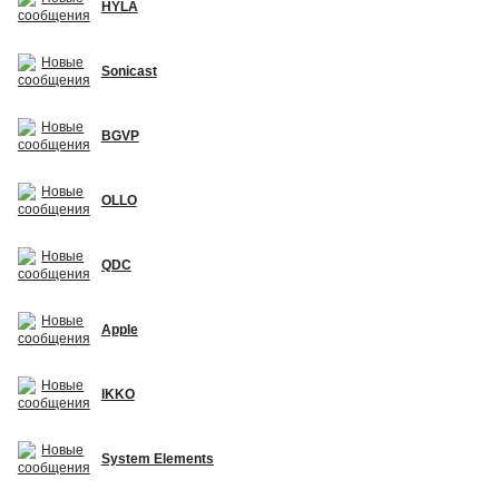
HYLA
Sonicast
BGVP
OLLO
QDC
Apple
IKKO
System Elements