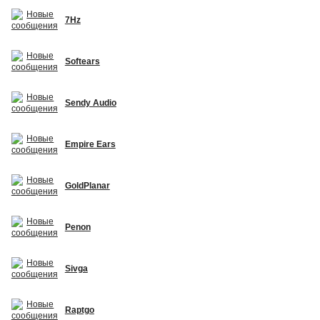
7Hz
Softears
Sendy Audio
Empire Ears
GoldPlanar
Penon
Sivga
Raptgo