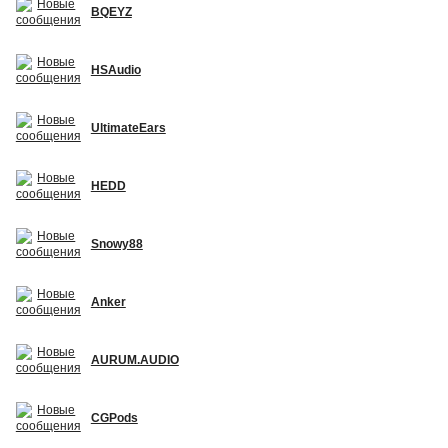
BQEYZ
HSAudio
UltimateEars
HEDD
Snowy88
Anker
AURUM.AUDIO
CGPods