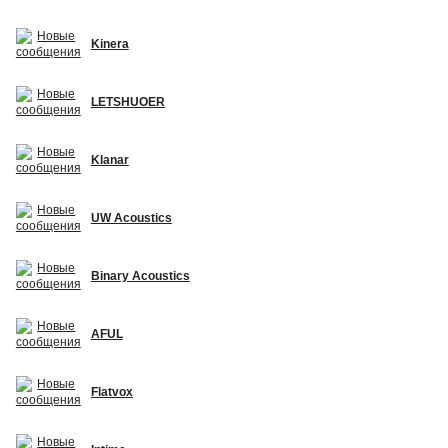
Kinera
LETSHUOER
Klanar
UW Acoustics
Binary Acoustics
AFUL
Flatvox