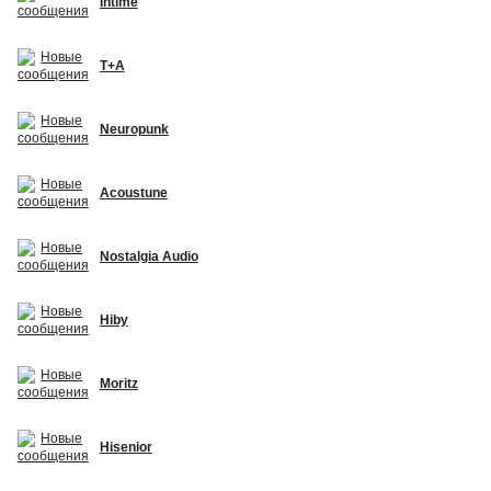
Intime
T+A
Neuropunk
Acoustune
Nostalgia Audio
Hiby
Moritz
Hisenior