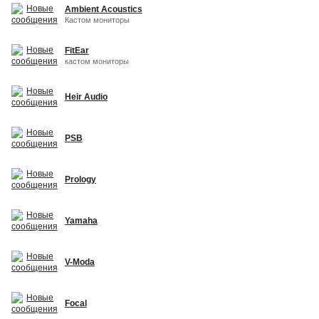
Ambient Acoustics
Кастом мониторы
FitEar
кастом мониторы
Heir Audio
PSB
Prology
Yamaha
V-Moda
Focal