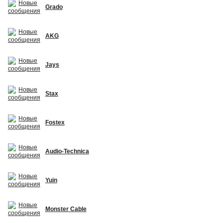
Grado
AKG
Jays
Stax
Fostex
Audio-Technica
Yuin
Monster Cable