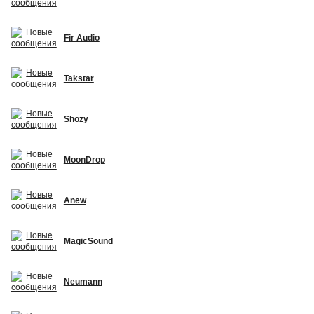
Fir Audio
Takstar
Shozy
MoonDrop
Anew
MagicSound
Neumann