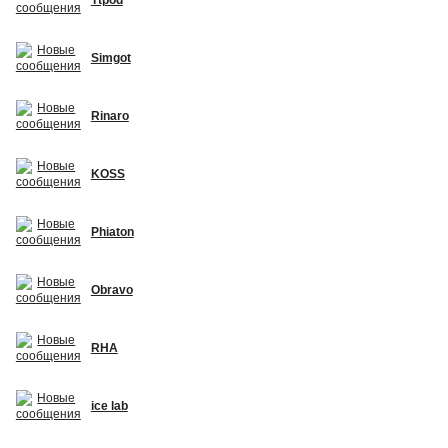
Simgot
Rinaro
KOSS
Phiaton
Obravo
RHA
ice lab