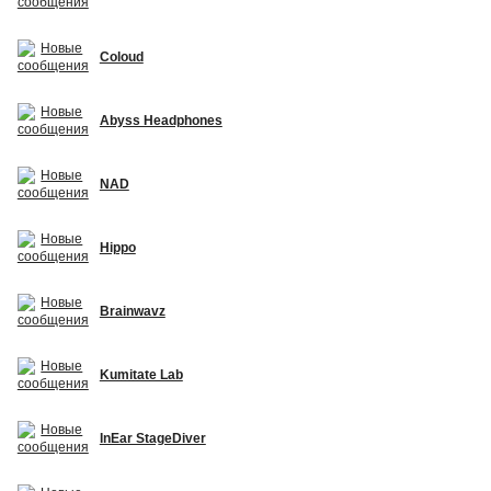
Coloud
Abyss Headphones
NAD
Hippo
Brainwavz
Kumitate Lab
InEar StageDiver