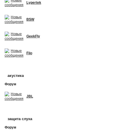
Lypertek
B$W
GeekFly
Fiio
акустика
Форум
JBL
защита слуха
Форум