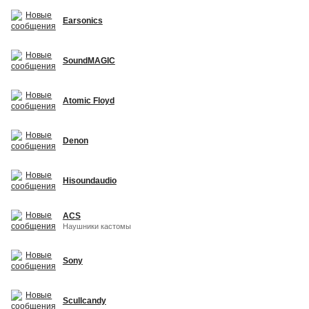
Earsonics
SoundMAGIC
Atomic Floyd
Denon
Hisoundaudio
ACS
Наушники кастомы
Sony
Scullcandy