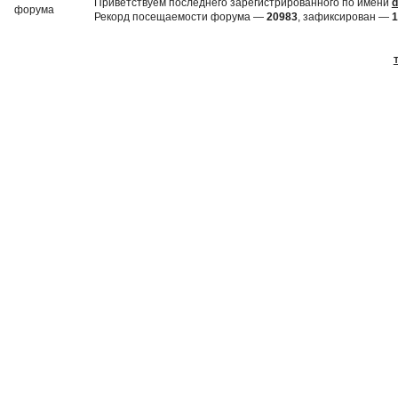
Приветствуем последнего зарегистрированного по имени
d
Рекорд посещаемости форума —
20983
, зафиксирован —
1