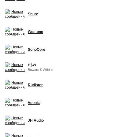
Shure
Westone
SonoCore
B$W
Bowers $ Wilkins
Rudistor
Vsonic
JH Audio