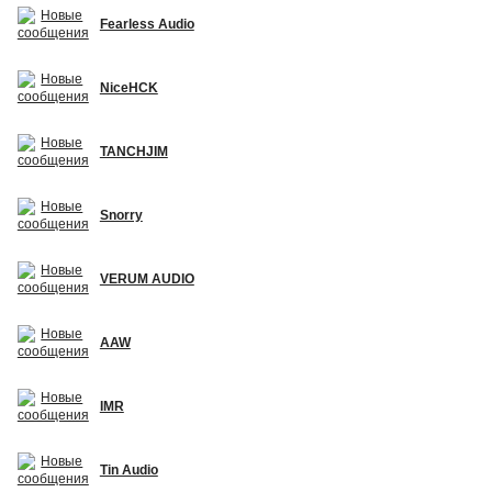
Fearless Audio
NiceHCK
TANCHJIM
Snorry
VERUM AUDIO
AAW
IMR
Tin Audio