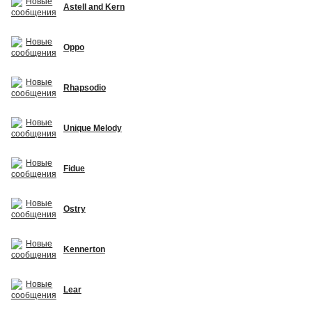
Astell and Kern
Oppo
Rhapsodio
Unique Melody
Fidue
Ostry
Kennerton
Lear