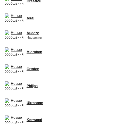
Creative
Akai
Audeze
Наушники
Microbon
Ortofon
Philips
Ultrasone
Kenwood