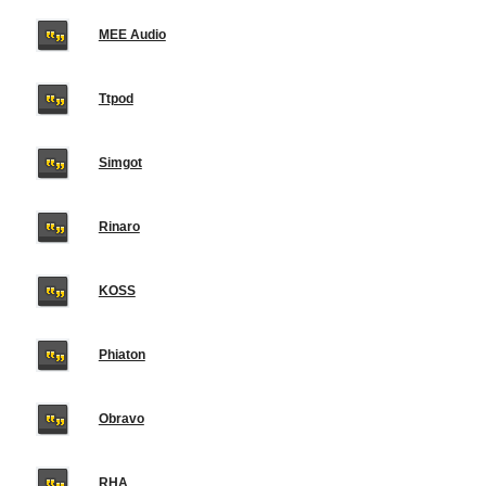
MEE Audio
Ttpod
Simgot
Rinaro
KOSS
Phiaton
Obravo
RHA