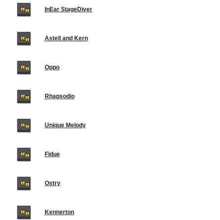
InEar StageDiver
Astell and Kern
Oppo
Rhapsodio
Unique Melody
Fidue
Ostry
Kennerton