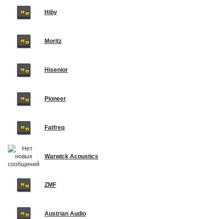
Hiby
Moritz
Hisenior
Pioneer
Fatfreq
Warwick Acoustics
ZMF
Austrian Audio