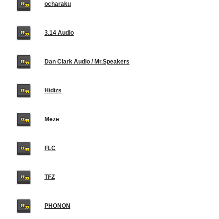
ocharaku
3.14 Audio
Dan Clark Audio / Mr.Speakers
Hidizs
Meze
FLC
TFZ
PHONON