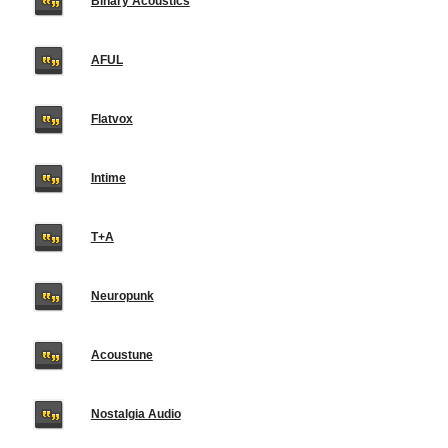
Binary Acoustics
AFUL
Flatvox
Intime
T+A
Neuropunk
Acoustune
Nostalgia Audio