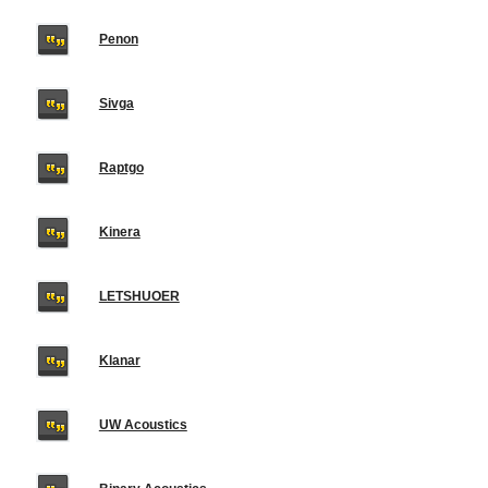
Penon
Sivga
Raptgo
Kinera
LETSHUOER
Klanar
UW Acoustics