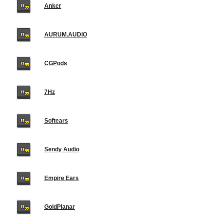
Anker
AURUM.AUDIO
CGPods
7Hz
Softears
Sendy Audio
Empire Ears
GoldPlanar