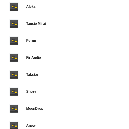
Aleks
Tansio Mirai
Perun
Fir Audio
Takstar
Shozy
MoonDrop
Anew