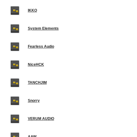
IKKO
System Elements
Fearless Audio
NiceHCK
TANCHJIM
Snorry
VERUM AUDIO
AAW