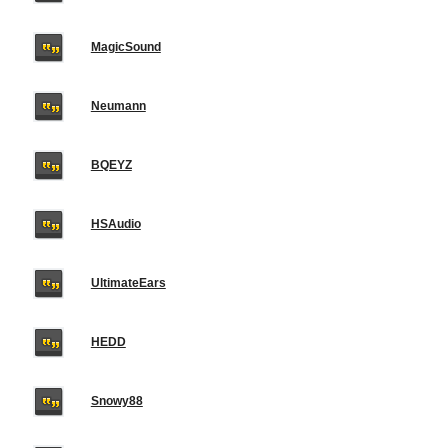
MagicSound
Neumann
BQEYZ
HSAudio
UltimateEars
HEDD
Snowy88