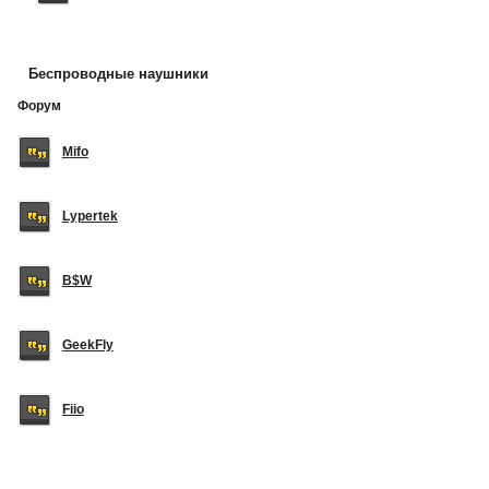
Беспроводные наушники
Форум
Mifo
Lypertek
B$W
GeekFly
Fiio