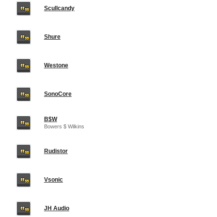
Scullcandy
Shure
Westone
SonoCore
B$W
Bowers $ Wilkins
Rudistor
Vsonic
JH Audio