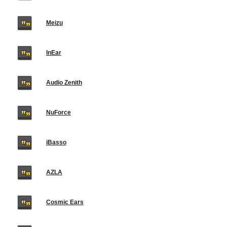
Meizu
InEar
Audio Zenith
NuForce
iBasso
AZLA
Cosmic Ears