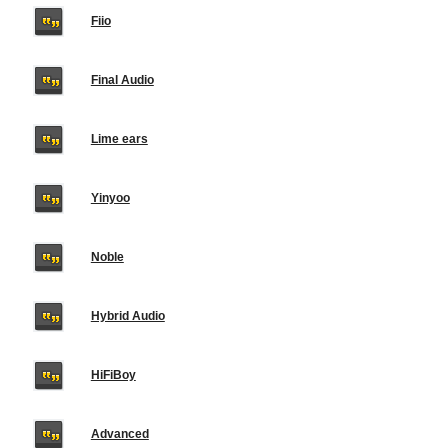
Fiio
Final Audio
Lime ears
Yinyoo
Noble
Hybrid Audio
HiFiBoy
Advanced