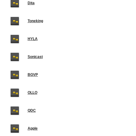
Dita
Toneking
HYLA
Sonicast
BGVP
OLLO
QDC
Apple