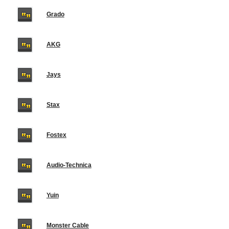
Grado
AKG
Jays
Stax
Fostex
Audio-Technica
Yuin
Monster Cable