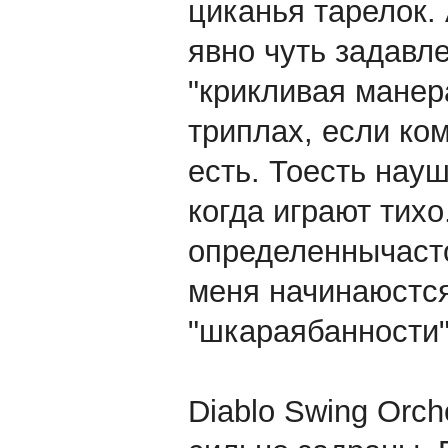
циканья тарелок. 
явно чуть задавл
"крикливая манер
триплах, если ком
есть. Тоесть науш
когда играют тих
определеннычасто
меня начинаюстс
"шкараябанности" 
Diablo Swing Orc