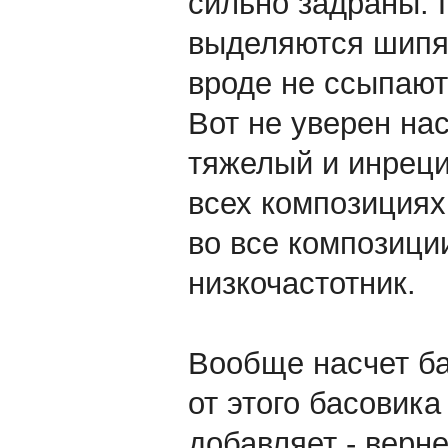
сильно задраны. 
выделяются шипя
вроде не ссыпают
Вот не уверен на
тяжелый и инреци
всех композициях
во все композици
низкочастотник.
Вообще насчет бас
от этого басовика
добавляет - верне