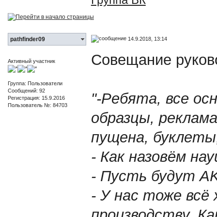
14.9.2018, 13:14
pathfinder09
Совещание руково
Активный участник
Группа: Пользователи
Сообщений: 92
"-Ребята, все ос
Регистрация: 15.9.2016
Пользователь №: 84703
образцы, реклама
пущена, буклеты,
- Как назовём на
- Пусть будут A
- У нас тоже всё
производству. Ка