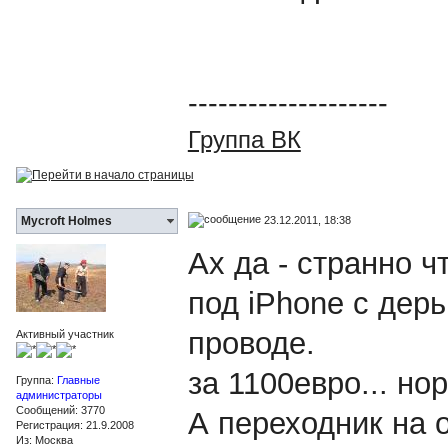
--------------------
Группа ВК
23.12.2011, 18:38
Mycroft Holmes
Ах да - странно ч
под iPhone с дер
проводе.
Активный участник
за 1100евро... но
Группа:
Главные
администраторы
Сообщений: 3770
А переходник на 
Регистрация: 21.9.2008
Из: Москва