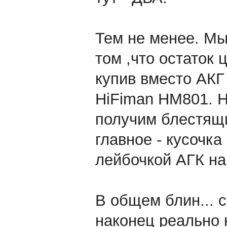
Тем не менее. Мы
том ,что остаток ц
купив вместо АКГ 
HiFiman HM801. Н
получим блестящи
главное - кусочк
лейбочкой АГК на 
В общем блин... с
наконец реально 