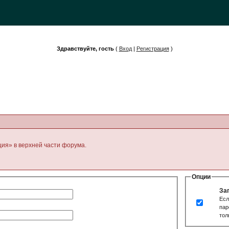
Здравствуйте, гость
(
Вход
|
Регистрация
)
ция» в верхней части форума.
Опции
За
Есл
пар
тол