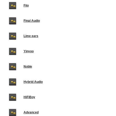
Fiio
Final Audio
Lime ears
Yinyoo
Noble
Hybrid Audio
HiFiBoy
Advanced