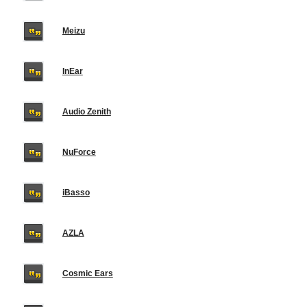
Meizu
InEar
Audio Zenith
NuForce
iBasso
AZLA
Cosmic Ears