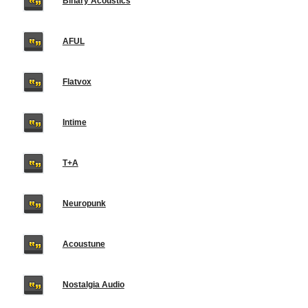
Binary Acoustics
AFUL
Flatvox
Intime
T+A
Neuropunk
Acoustune
Nostalgia Audio