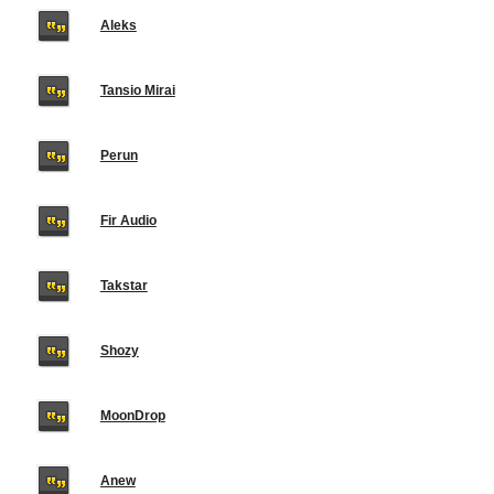
Aleks
Tansio Mirai
Perun
Fir Audio
Takstar
Shozy
MoonDrop
Anew