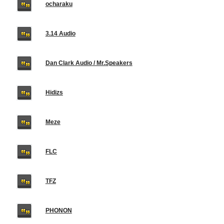
ocharaku
3.14 Audio
Dan Clark Audio / Mr.Speakers
Hidizs
Meze
FLC
TFZ
PHONON