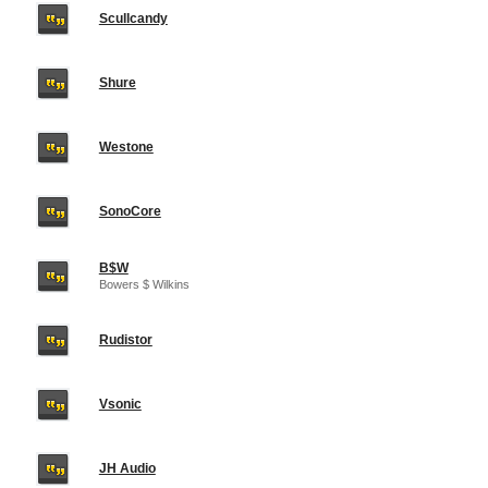
Scullcandy
Shure
Westone
SonoCore
B$W
Bowers $ Wilkins
Rudistor
Vsonic
JH Audio