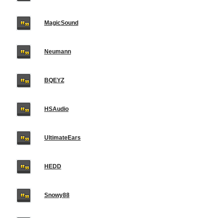
MagicSound
Neumann
BQEYZ
HSAudio
UltimateEars
HEDD
Snowy88