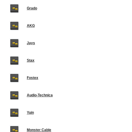
Grado
AKG
Jays
Stax
Fostex
Audio-Technica
Yuin
Monster Cable