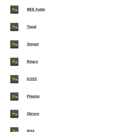
MEE Audio
Ttpod
Simgot
Rinaro
KOSS
Phiaton
Obravo
RHA