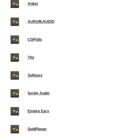
Anker
AURUM.AUDIO
CGPods
7Hz
Softears
Sendy Audio
Empire Ears
GoldPlanar