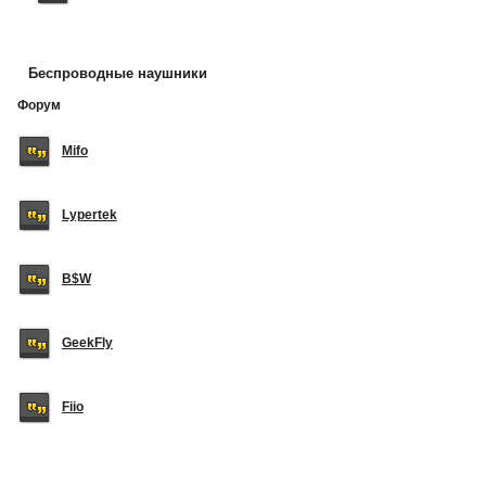
Беспроводные наушники
Форум
Mifo
Lypertek
B$W
GeekFly
Fiio