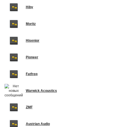
Hiby
Moritz
Hisenior
Pioneer
Fatfreq
Warwick Acoustics
ZMF
Austrian Audio