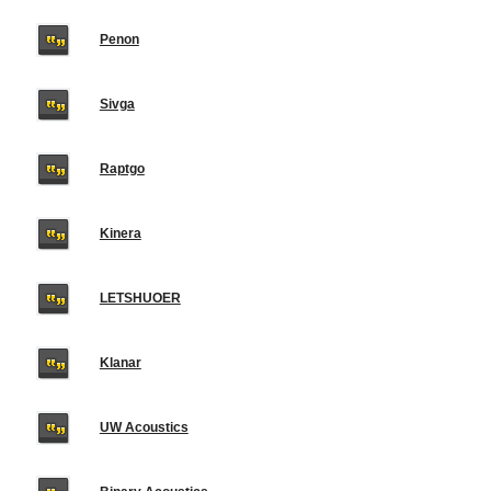
Penon
Sivga
Raptgo
Kinera
LETSHUOER
Klanar
UW Acoustics