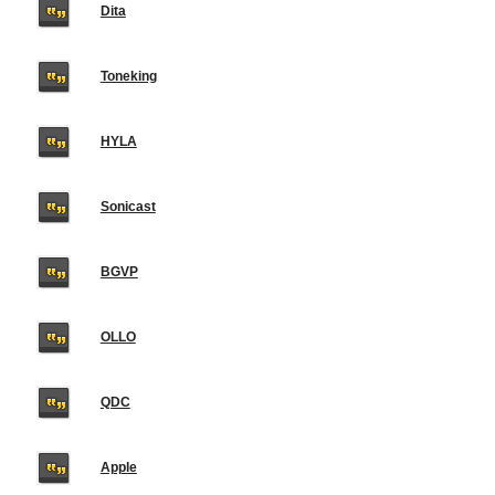
Dita
Toneking
HYLA
Sonicast
BGVP
OLLO
QDC
Apple