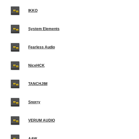
IKKO
System Elements
Fearless Audio
NiceHCK
TANCHJIM
Snorry
VERUM AUDIO
AAW