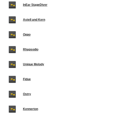
InEar StageDiver
Astell and Kern
Oppo
Rhapsodio
Unique Melody
Fidue
Ostry
Kennerton