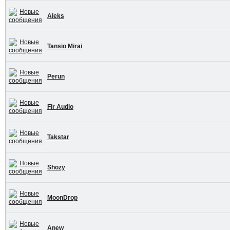
Aleks
Tansio Mirai
Perun
Fir Audio
Takstar
Shozy
MoonDrop
Anew