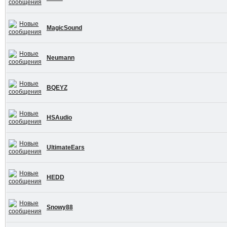
MagicSound
Neumann
BQEYZ
HSAudio
UltimateEars
HEDD
Snowy88