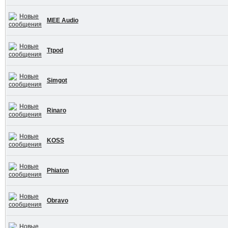
MEE Audio
Ttpod
Simgot
Rinaro
KOSS
Phiaton
Obravo