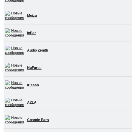
Meizu
InEar
Audio Zenith
NuForce
iBasso
AZLA
Cosmic Ears