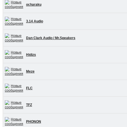
ocharaku
3.14 Audio
Dan Clark Audio / Mr.Speakers
Hidizs
Meze
FLC
TFZ
PHONON