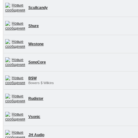
Scullcandy
Shure
Westone
SonoCore
B$W
Bowers $ Wilkins
Rudistor
Vsonic
JH Audio