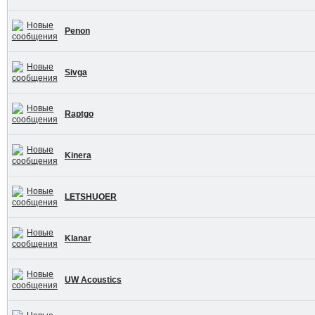
Penon
Sivga
Raptgo
Kinera
LETSHUOER
Klanar
UW Acoustics