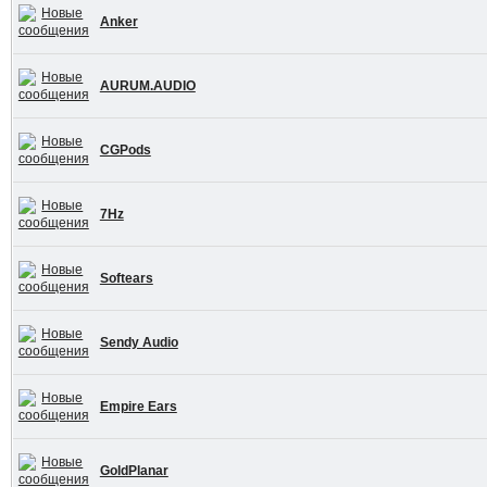
Anker
AURUM.AUDIO
CGPods
7Hz
Softears
Sendy Audio
Empire Ears
GoldPlanar