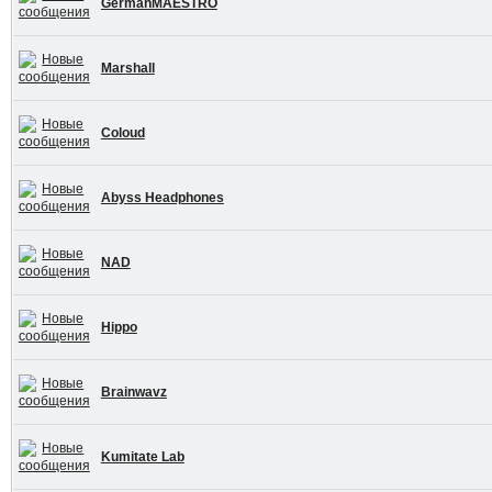
GermanMAESTRO
Marshall
Coloud
Abyss Headphones
NAD
Hippo
Brainwavz
Kumitate Lab