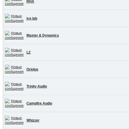
RHA
ice lab
Master & Dynamics
LZ
Oriolus
Trinity Audio
Campfire Audio
Whizzer