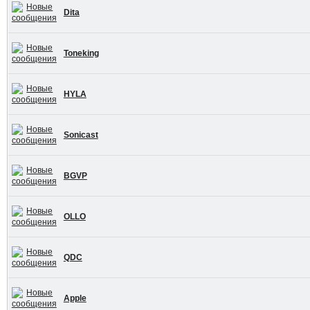
Dita
Toneking
HYLA
Sonicast
BGVP
OLLO
QDC
Apple