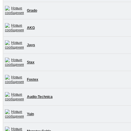
Grado
AKG
Jays
Stax
Fostex
Audio-Technica
Yuin