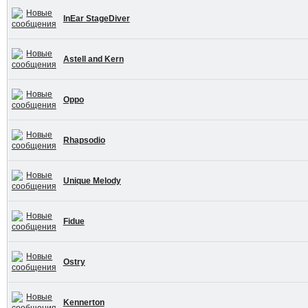
InEar StageDiver
Astell and Kern
Oppo
Rhapsodio
Unique Melody
Fidue
Ostry
Kennerton