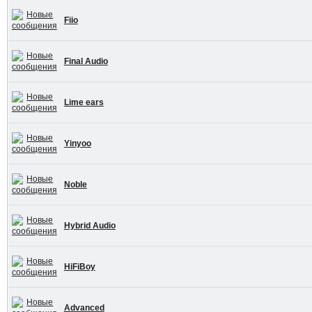
Fiio
Final Audio
Lime ears
Yinyoo
Noble
Hybrid Audio
HiFiBoy
Advanced