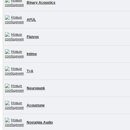
Binary Acoustics
AFUL
Flatvox
Intime
T+A
Neuropunk
Acoustune
Nostalgia Audio