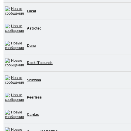
Focal
Astrotec
Dunu
Rock IT sounds
Shinwoo
Peerless
Cardas