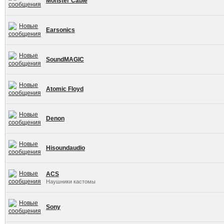
Monster Cable
Earsonics
SoundMAGIC
Atomic Floyd
Denon
Hisoundaudio
ACS
Наушники кастомы
Sony