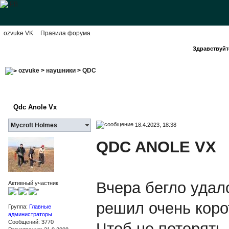
ozvuke VK
Правила форума
Здравствуйте
ozvuke
>
наушники
>
QDC
Qdc Anole Vx
18.4.2023, 18:38
Mycroft Holmes
QDC ANOLE VX
Вчера бегло удал
Активный участник
решил очень коро
Группа:
Главные
администраторы
Сообщений: 3770
Чтоб не потерять 