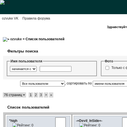
ozvuke VK
Правила форума
Здравствуйте
ozvuke
> Список пользователей
Фильтры поиска
Имя пользователя
Фото
Только с
, сортировать по
76 страниц
1
2
3
>
»
Список пользователей
*high
-=Devil_InSide=-