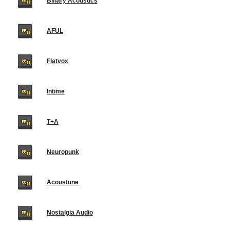
Binary Acoustics
AFUL
Flatvox
Intime
T+A
Neuropunk
Acoustune
Nostalgia Audio