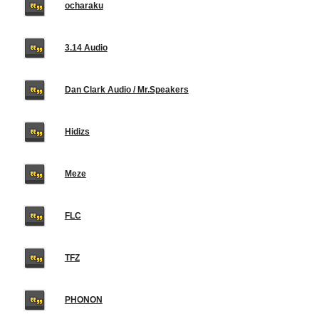
ocharaku
3.14 Audio
Dan Clark Audio / Mr.Speakers
Hidizs
Meze
FLC
TFZ
PHONON