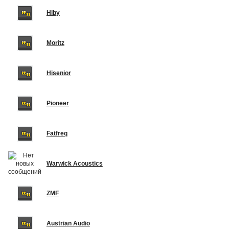
Hiby
Moritz
Hisenior
Pioneer
Fatfreq
Warwick Acoustics
ZMF
Austrian Audio