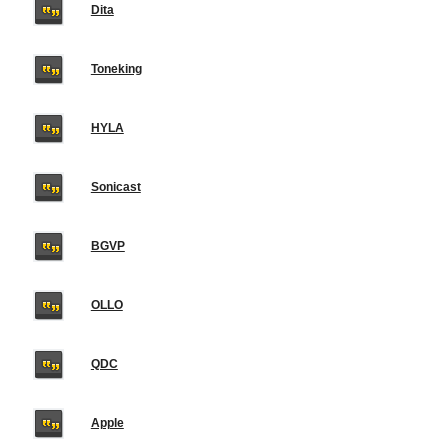
Dita
Toneking
HYLA
Sonicast
BGVP
OLLO
QDC
Apple