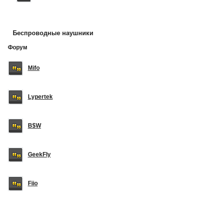
Беспроводные наушники
Форум
Mifo
Lypertek
B$W
GeekFly
Fiio