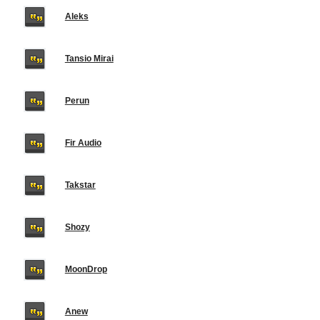
Aleks
Tansio Mirai
Perun
Fir Audio
Takstar
Shozy
MoonDrop
Anew