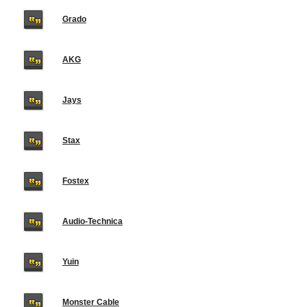
Grado
AKG
Jays
Stax
Fostex
Audio-Technica
Yuin
Monster Cable