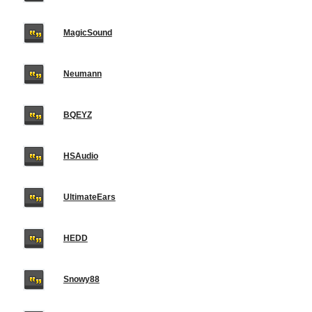
MagicSound
Neumann
BQEYZ
HSAudio
UltimateEars
HEDD
Snowy88