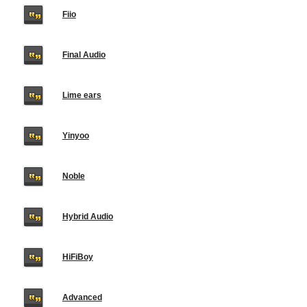
Fiio
Final Audio
Lime ears
Yinyoo
Noble
Hybrid Audio
HiFiBoy
Advanced