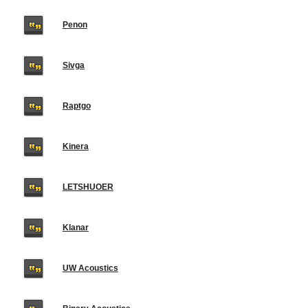
Penon
Sivga
Raptgo
Kinera
LETSHUOER
Klanar
UW Acoustics