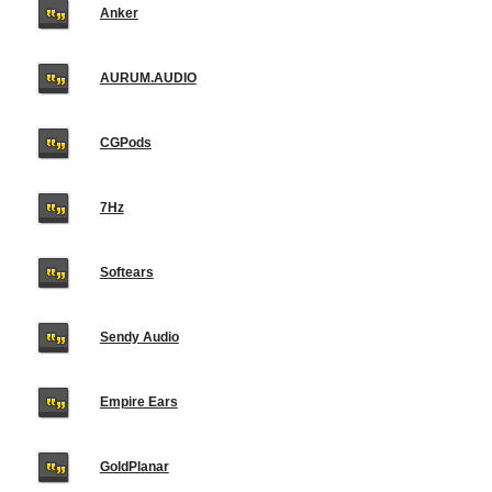
Anker
AURUM.AUDIO
CGPods
7Hz
Softears
Sendy Audio
Empire Ears
GoldPlanar