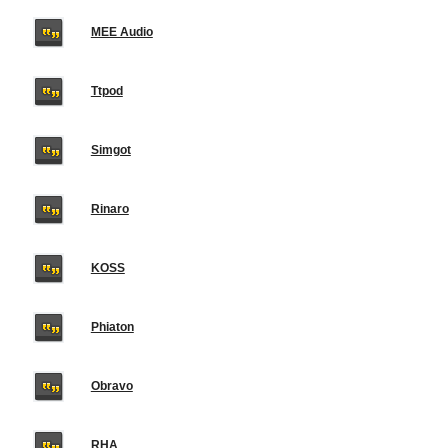
MEE Audio
Ttpod
Simgot
Rinaro
KOSS
Phiaton
Obravo
RHA