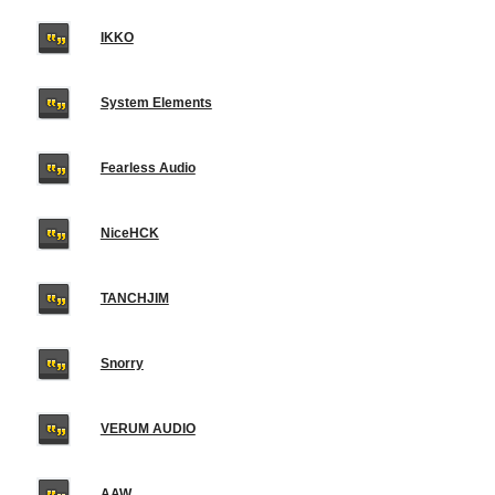
IKKO
System Elements
Fearless Audio
NiceHCK
TANCHJIM
Snorry
VERUM AUDIO
AAW