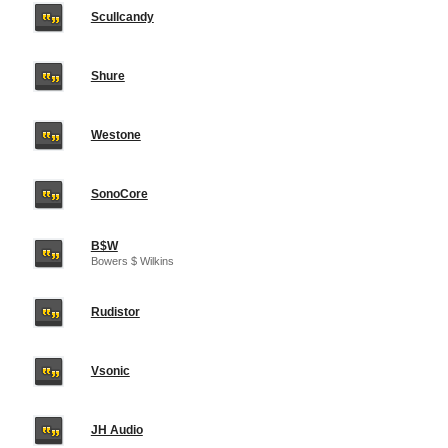
Scullcandy
Shure
Westone
SonoCore
B$W
Bowers $ Wilkins
Rudistor
Vsonic
JH Audio