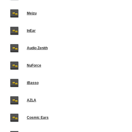
Meizu
InEar
Audio Zenith
NuForce
iBasso
AZLA
Cosmic Ears