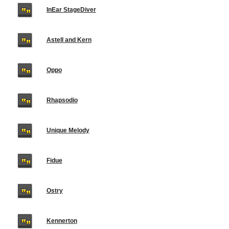
InEar StageDiver
Astell and Kern
Oppo
Rhapsodio
Unique Melody
Fidue
Ostry
Kennerton